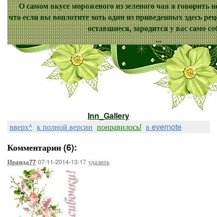
О самом вкусе мороженого из зеленого чая я говорить не
что если вы воплотите хоть один из приведенных здесь рец
оставшиеся, зародится у вас само со
...
Inn_Gallery
вверх^
к полной версии
понравилось!
в evernote
Комментарии (6):
07-11-2014-13:17
удалить
Ираида77