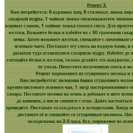
Рецепт 3.
Вам потребуется: 6 куриных яиц, 6 столовых ложек пор
сахарной пудры, 1 чайная ложка свежевыжатого лимонно
жирных сливок, 1 чайная ложка соевого соуса. Для пригот
желтки. Возьмите белки и взбейте их с 50 граммами саха
пены. Затем возьмите желтки, смешайте с лимонным с
зеленым чаем. Поставьте эту смесь на водную баню, и
досыпая туда оставшуюся сахарную пудру. Взбейте до 
смешайте белки и желтки, только делайте это аккуратно, 
не упала. Поместите полученную смесь в хо
Рецепт мороженого из сгущенного молока и з
Вам потребуется: половина банки сгущенного молок
крупнолистового зеленого чая, 1 литр пастеризованного 
сахара. Поставьте молоко на огонь и добавьте в него зеле
до кипения, а после снимите с огня. Дайте настояться
процедите. Поставьте охлаждаться в холодильник. Когда п
достаньте её и смешайте со сгущенным молоком. Пос
холодильник на 2-3 часа. Все, мороженое из зеле