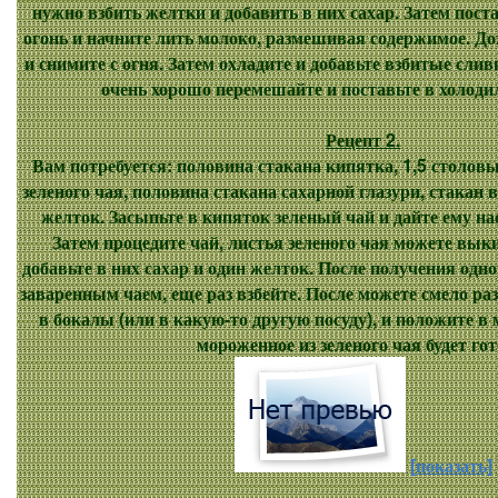
нужно взбить желтки и добавить в них сахар. Затем пост
огонь и начните лить молоко, размешивая содержимое. До
и снимите с огня. Затем охладите и добавьте взбитые слив
очень хорошо перемешайте и поставьте в холодил
Рецепт 2.
Вам потребуется: половина стакана кипятка, 1,5 столов
зеленого чая, половина стакана сахарной глазури, стакан в
желток. Засыпьте в кипяток зеленый чай и дайте ему на
Затем процедите чай, листья зеленого чая можете выки
добавьте в них сахар и один желток. После получения одн
заваренным чаем, еще раз взбейте. После можете смело ра
в бокалы (или в какую-то другую посуду), и положите в 
мороженное из зеленого чая будет гот
[показать]