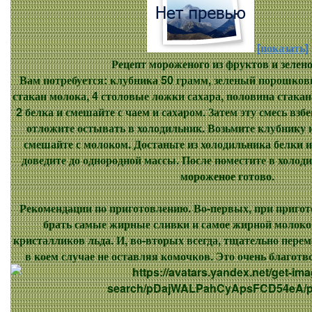
[показать]
Рецепт мороженого из фруктов и зелено
Вам потребуется: клубника 50 грамм, зеленый порошков
стакан молока, 4 столовые ложки сахара, половина стакана
2 белка и смешайте с чаем и сахаром. Затем эту смесь взб
отложите остывать в холодильник. Возьмите клубнику 
смешайте с молоком. Достаньте из холодильника белки и
доведите до однородной массы. После поместите в холоди
мороженое готово.
Рекомендации по приготовлению
. Во-первых, при пригот
брать самые жирные сливки и самое жирной молоко.
кристалликов льда. И, во-вторых всегда, тщательно пере
в коем случае не оставляя комочков. Это очень благотв