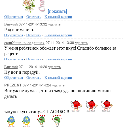
[показать]
Обратиться
-
Ответить
-
К полной версии
07-11-2014-13:32
удалить
Вит-лий
Рад вниманию.
Обратиться
-
Ответить
-
К полной версии
07-11-2014-13:38
удалить
солнУшко_в_ладошках
У меня ребятенок обожает этот вкус! Спасибо большое за
рецепт.
Обратиться
-
Ответить
-
К полной версии
07-11-2014-14:20
удалить
Вит-лий
Ну вот и порадуй.
Обратиться
-
Ответить
-
К полной версии
07-11-2014-14:24
удалить
PREZENT
Вот уж не думала, что из чая,судя по описанию,можно
делать
такую вкуснятину...СПАСИБО!!!