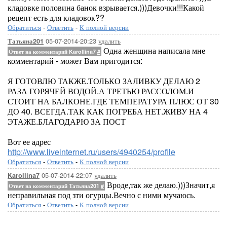
кладовке половина банок взрывается.)))Девочки!!!Какой
рецепт есть для кладовок??
Обратиться
-
Ответить
-
К полной версии
05-07-2014-20:23
удалить
Татьяна201
Одна женщина написала мне
Ответ на комментарий Karollina7
#
комментарий - может Вам пригодится:
Я ГОТОВЛЮ ТАКЖЕ.ТОЛЬКО ЗАЛИВКУ ДЕЛАЮ 2
РАЗА ГОРЯЧЕЙ ВОДОЙ.А ТРЕТЬЮ РАССОЛОМ.И
СТОИТ НА БАЛКОНЕ.ГДЕ ТЕМПЕРАТУРА ПЛЮС ОТ 30
ДО 40. ВСЕГДА.ТАК КАК ПОГРЕБА НЕТ.ЖИВУ НА 4
ЭТАЖЕ.БЛАГОДАРЮ ЗА ПОСТ
Вот ее адрес
http://www.liveinternet.ru/users/4940254/profile
Обратиться
-
Ответить
-
К полной версии
05-07-2014-22:07
удалить
Karollina7
Вроде,так же делаю.)))Значит,я
Ответ на комментарий Татьяна201
#
неправильная под зти огурцы.Вечно с ними мучаюсь.
Обратиться
-
Ответить
-
К полной версии