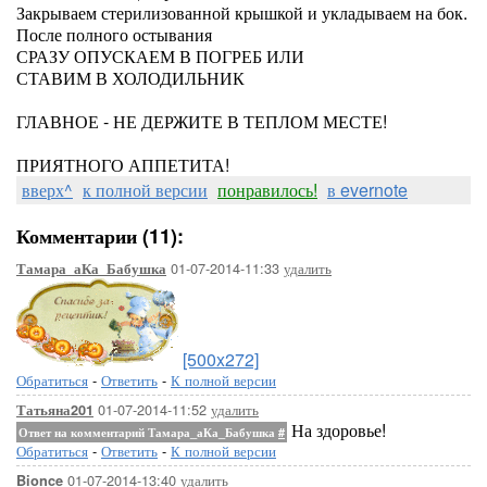
Закрываем стерилизованной крышкой и укладываем на бок.
После полного остывания
СРАЗУ ОПУСКАЕМ В ПОГРЕБ ИЛИ
СТАВИМ В ХОЛОДИЛЬНИК
ГЛАВНОЕ - НЕ ДЕРЖИТЕ В ТЕПЛОМ МЕСТЕ!
ПРИЯТНОГО АППЕТИТА!
вверх^
к полной версии
понравилось!
в evernote
Комментарии (11):
01-07-2014-11:33
удалить
Тамара_аКа_Бабушка
[500x272]
Обратиться
-
Ответить
-
К полной версии
01-07-2014-11:52
удалить
Татьяна201
На здоровье!
Ответ на комментарий Тамара_аКа_Бабушка
#
Обратиться
-
Ответить
-
К полной версии
01-07-2014-13:40
удалить
Bionce