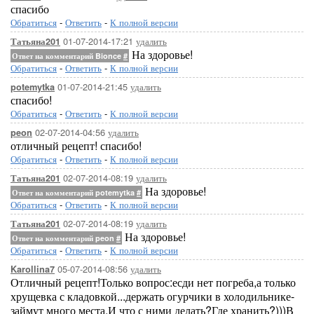
спасибо
Обратиться
-
Ответить
-
К полной версии
01-07-2014-17:21
удалить
Татьяна201
На здоровье!
Ответ на комментарий Bionce
#
Обратиться
-
Ответить
-
К полной версии
01-07-2014-21:45
удалить
potemytka
спасибо!
Обратиться
-
Ответить
-
К полной версии
02-07-2014-04:56
удалить
peon
отличный рецепт! спасибо!
Обратиться
-
Ответить
-
К полной версии
02-07-2014-08:19
удалить
Татьяна201
На здоровье!
Ответ на комментарий potemytka
#
Обратиться
-
Ответить
-
К полной версии
02-07-2014-08:19
удалить
Татьяна201
На здоровье!
Ответ на комментарий peon
#
Обратиться
-
Ответить
-
К полной версии
05-07-2014-08:56
удалить
Karollina7
Отличный рецепт!Только вопрос:есди нет погреба,а только
хрущевка с кладовкой...держать огурчики в холодильнике-
займут много места.И что с ними делать?Где хранить?)))В