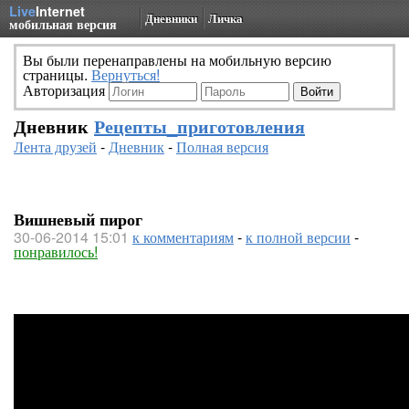
Live
Internet
Дневники
Личка
мобильная версия
Вы были перенаправлены на мобильную версию
страницы.
Вернуться!
Авторизация
Дневник
Рецепты_приготовления
Лента друзей
-
Дневник
-
Полная версия
Вишневый пирог
30-06-2014 15:01
к комментариям
-
к полной версии
-
понравилось!