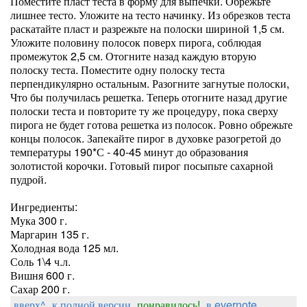
Поместите пласт теста в форму для выпечки. Обрежьте
лишнее тесто. Уложите на тесто начинку. Из обрезков теста
раскатайте пласт и разрежьте на полоски шириной 1,5 см.
Уложите половину полосок поверх пирога, соблюдая
промежуток 2,5 см. Отогните назад каждую вторую
полоску теста. Поместите одну полоску теста
перпендикулярно остальным. Разогните загнутые полоски,
Что бы получилась решетка. Теперь отогните назад другие
полоски теста и повторите ту же процедуру, пока сверху
пирога не будет готова решетка из полосок. Ровно обрежьте
концы полосок. Запекайте пирог в духовке разогретой до
температуры 190*С - 40-45 минут до образования
золотистой корочки. Готовый пирог посыпьте сахарной
пудрой.
Ингредиенты:
Мука 300 г.
Маргарин 135 г.
Холодная вода 125 мл.
Соль 1\4 ч.л.
Вишня 600 г.
Сахар 200 г.
вверх^
к полной версии
понравилось!
в evernote