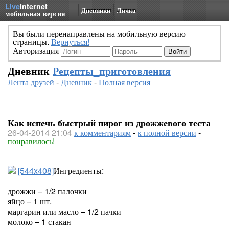
Live
Internet
Дневники
Личка
мобильная версия
Вы были перенаправлены на мобильную версию
страницы.
Вернуться!
Авторизация
Дневник
Рецепты_приготовления
Лента друзей
-
Дневник
-
Полная версия
Как испечь быстрый пирог из дрожжевого теста
26-04-2014 21:04
к комментариям
-
к полной версии
-
понравилось!
[544x408]
Ингредиенты:
дрожжи – 1/2 палочки
яйцо – 1 шт.
маргарин или масло – 1/2 пачки
молоко – 1 стакан