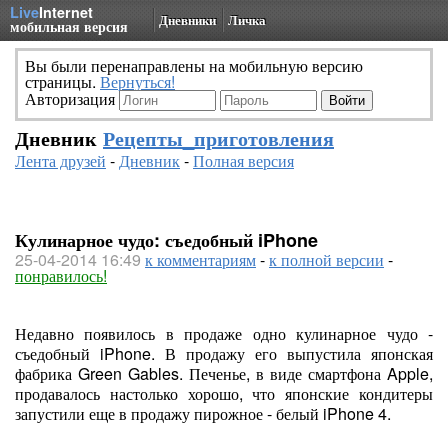
Live
Internet
Дневники
Личка
мобильная версия
Вы были перенаправлены на мобильную версию
страницы.
Вернуться!
Авторизация
Дневник
Рецепты_приготовления
Лента друзей
-
Дневник
-
Полная версия
Кулинарное чудо: съедобный iPhone
25-04-2014 16:49
к комментариям
-
к полной версии
-
понравилось!
Недавно появилось в продаже одно кулинарное чудо -
съедобный iPhone. В продажу его выпустила японская
фабрика Green Gables. Печенье, в виде смартфона Apple,
продавалось настолько хорошо, что японские кондитеры
запустили еще в продажу пирожное - белый iPhone 4.