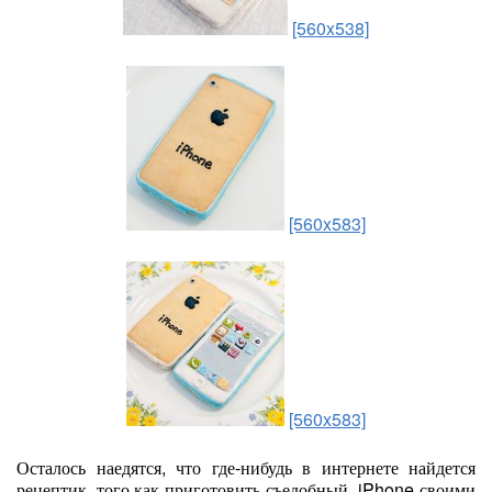
[560x538]
[560x583]
[560x583]
Осталось наедятся, что где-нибудь в интернете найдется
рецептик, того как приготовить съедобный iPhone своими