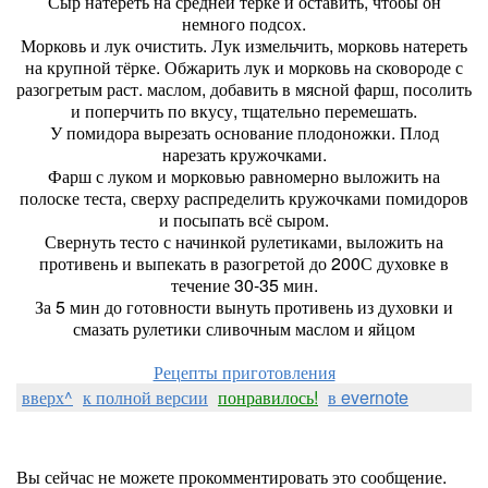
Сыр натереть на средней тёрке и оставить, чтобы он
немного подсох.
Морковь и лук очистить. Лук измельчить, морковь натереть
на крупной тёрке. Обжарить лук и морковь на сковороде с
разогретым раст. маслом, добавить в мясной фарш, посолить
и поперчить по вкусу, тщательно перемешать.
У помидора вырезать основание плодоножки. Плод
нарезать кружочками.
Фарш с луком и морковью равномерно выложить на
полоске теста, сверху распределить кружочками помидоров
и посыпать всё сыром.
Свернуть тесто с начинкой рулетиками, выложить на
противень и выпекать в разогретой до 200С духовке в
течение 30-35 мин.
За 5 мин до готовности вынуть противень из духовки и
смазать рулетики сливочным маслом и яйцом
Рецепты приготовления
вверх^
к полной версии
понравилось!
в evernote
Вы сейчас не можете прокомментировать это сообщение.