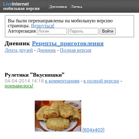
Live
Internet
Дневники
Личка
мобильная версия
Вы были перенаправлены на мобильную версию
страницы.
Вернуться!
Авторизация
Дневник
Рецепты_приготовления
Лента друзей
-
Дневник
-
Полная версия
Рулетики "Вкусняшки"
04-04-2014 14:18
к комментариям
-
к полной версии
-
понравилось!
[604x403]