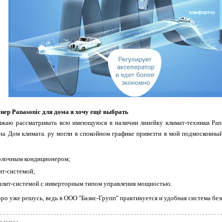
нер Panasonic для дома я хочу ещё выбрать
лжаю рассматривать всю имеющуюся в наличии линейку климат-техники Panas
на Дом климата. ру могли в спокойном графике привезти в мой подмосковн
олочным кондиционером;
ит-системой;
сплит-системой с инверторным типом управления мощностью.
оро уже решусь, ведь в ООО "Базис-Групп" практикуется и удобная система без