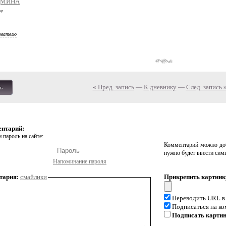
ДМИНА
ователю
« Пред. запись
—
К дневнику
—
След. запись 
ь
ентарий:
 пароль на сайте:
Комментарий можно доб
нужно будет ввести сим
Напоминание пароля
тария:
смайлики
Прикрепить картинк
Переводить URL в
Подписаться на к
Подписать карти