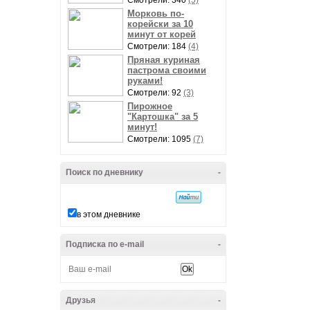
Смотрели: 340
(5)
Морковь по-
корейски за 10
минут от корей
Смотрели: 184
(4)
Пряная куриная
пастрома своими
руками!
Смотрели: 92
(3)
Пирожное
"Картошка" за 5
минут!
Смотрели: 1095
(7)
Поиск по дневнику
-
в этом дневнике
Подписка по e-mail
-
Друзья
-