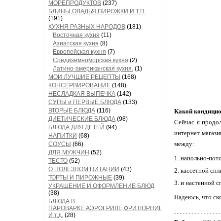
МОРЕПРОДУКТОВ
(237)
БЛИНЫ,ОЛАДЬЯ,ПИРОЖКИ И Т.П.
(191)
КУХНЯ РАЗНЫХ НАРОДОВ
(181)
Восточная кухня
(11)
Азиатская кухня
(8)
Европейская кухня
(7)
Средиземноморская кухня
(2)
Латино-американская кухня.
(1)
МОИ ЛУЧШИЕ РЕЦЕПТЫ
(168)
КОНСЕРВИРОВАНИЕ
(148)
НЕСЛАДКАЯ ВЫПЕЧКА
(142)
СУПЫ и ПЕРВЫЕ БЛЮДА
(133)
ВТОРЫЕ БЛЮДА
(116)
Какой кондицио
ДИЕТИЧЕСКИЕ БЛЮДА
(98)
Сейчас я продо
БЛЮДА ДЛЯ ДЕТЕЙ
(94)
интернет магази
НАПИТКИ
(68)
между:
СОУСЫ
(66)
ДЛЯ МУЖЧИН
(52)
напольно-пот
ТЕСТО
(52)
О ПОЛЕЗНОМ ПИТАНИИ
(43)
кассетной спл
ТОРТЫ И ПИРОЖНЫЕ
(39)
и настенной 
УКРАШЕНИЕ И ОФОРМЛЕНИЕ БЛЮД
(38)
Надеюсь, что ск
БЛЮДА В
ПАРОВАРКЕ,АЭРОГРИЛЕ,ФРИТЮРНИЦЕ
И т.д.
(28)