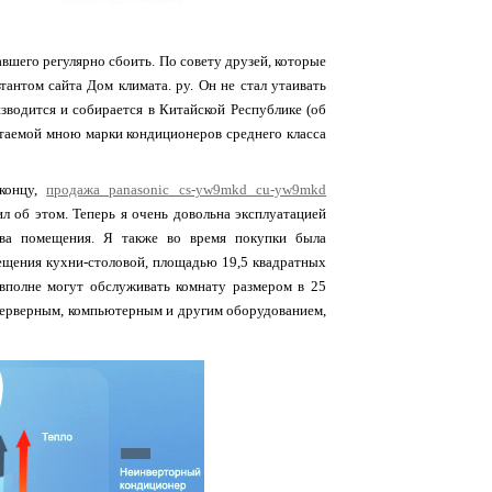
вшего регулярно сбоить. По совету друзей, которые
тантом сайта Дом климата. ру. Он не стал утаивать
зводится и собирается в Китайской Республике (об
итаемой мною марки кондиционеров среднего класса
 концу,
продажа panasonic cs-yw9mkd cu-yw9mkd
л об этом. Теперь я очень довольна эксплуатацией
рева помещения. Я также во время покупки была
ещения кухни-столовой, площадью 19,5 квадратных
вполне могут обслуживать комнату размером в 25
 серверным, компьютерным и другим оборудованием,