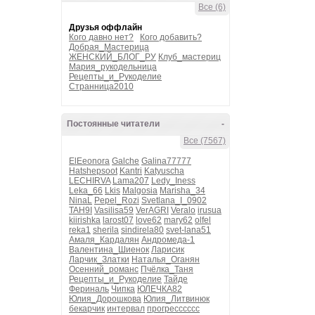
Все (6)
Друзья оффлайн
Кого давно нет?
Кого добавить?
Добрая_Мастерица
ЖЕНСКИЙ_БЛОГ_РУ
Клуб_мастериц
Мария_рукодельница
Рецепты_и_Рукоделие
Странница2010
Постоянные читатели
-
Все (7567)
ElEeonora
Galche
Galina77777
Hatshepsoot
Kantri
Katyuscha
LECHIRVA
Lama207
Ledy_Iness
Leka_66
Lkis
Malgosia
Marisha_34
NinaL
Pepel_Rozi
Svetlana_I_0902
TAH9I
Vasilisa59
VerAGRI
Veralo
irusua
kiirishka
larost07
love62
mary62
olfel
reka1
sherila
sindirela80
svet-lana51
Амаля_Кардалян
Андромеда-1
Валентина_Шиенок
Ларисик
Ларчик_Златки
Наталья_Оганян
Осенний_романс
Пчёлка_Таня
Рецепты_и_Рукоделие
Тайде
Фериналь
Чипка
ЮЛЕЧКА82
Юлия_Дорошкова
Юлия_Литвинюк
бекарчик
интервал
прогресссссс