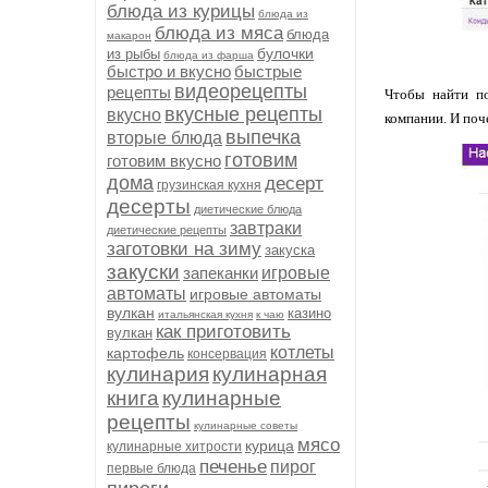
блюда из курицы
блюда из
блюда из мяса
блюда
макарон
булочки
из рыбы
блюда из фарша
быстро и вкусно
быстрые
видеорецепты
рецепты
Чтобы найти 
вкусные рецепты
вкусно
компании. И поч
выпечка
вторые блюда
готовим
готовим вкусно
дома
десерт
грузинская кухня
десерты
диетические блюда
завтраки
диетические рецепты
заготовки на зиму
закуска
закуски
запеканки
игровые
автоматы
игровые автоматы
вулкан
казино
итальянская кухня
к чаю
как приготовить
вулкан
котлеты
картофель
консервация
кулинария
кулинарная
книга
кулинарные
рецепты
кулинарные советы
мясо
курица
кулинарные хитрости
печенье
пирог
первые блюда