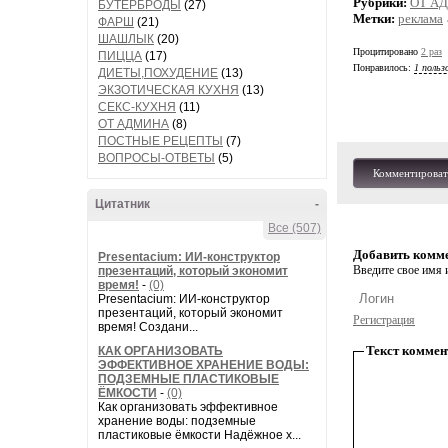
Рубрики:
ОТ А
БУТЕРБРОДЫ
(27)
Метки:
реклама
ФАРШ
(21)
ШАШЛЫК
(20)
Процитировано
2 раз
ПИЦЦА
(17)
Понравилось:
1 польз
ДИЕТЫ,ПОХУДЕНИЕ
(13)
ЭКЗОТИЧЕСКАЯ КУХНЯ
(13)
СЕКС-КУХНЯ
(11)
ОТ АДМИНА
(8)
ПОСТНЫЕ РЕЦЕПТЫ
(7)
ВОПРОСЫ-ОТВЕТЫ
(5)
Комментироват
Цитатник
-
Все (507)
Добавить комм
Presentacium: ИИ‑конструктор
Введите свое имя и
презентаций, который экономит
время!
-
(0)
Presentacium: ИИ‑конструктор
презентаций, который экономит
Регистрация
время! Создани...
Текст коммен
КАК ОРГАНИЗОВАТЬ
ЭФФЕКТИВНОЕ ХРАНЕНИЕ ВОДЫ:
ПОДЗЕМНЫЕ ПЛАСТИКОВЫЕ
ЁМКОСТИ
-
(0)
Как организовать эффективное
хранение воды: подземные
пластиковые ёмкости Надёжное х...