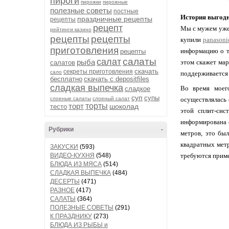
пироги
пирожки
пирожные
полезные советы
постные
История выгодн
праздничные рецепты
рецепты
рецепт
Мы с мужем уже 
рейтинги казино
рецепты
рецепты
купили
panason
приготовления
информацию о то
рецепты
салаты
салат
рыба
этом скажет мар
салатов
скачать
секреты приготовления
сало
поддерживается 
бесплатно
скачать с depositfiles
сладкая выпечка
Во время моег
сладкое
суп
супы
слоеные салаты
слоеный салат
осуществлялась 
торт
торты
шоколад
тесто
этой сплит-сис
информирована 
Рубрики
-
метров, это бы
квадратных метр
ЗАКУСКИ
(593)
ВИДЕО-КУХНЯ
(548)
требуются прим
БЛЮДА ИЗ МЯСА
(514)
СЛАДКАЯ ВЫПЕЧКА
(484)
ДЕСЕРТЫ
(471)
РАЗНОЕ
(417)
САЛАТЫ
(364)
ПОЛЕЗНЫЕ СОВЕТЫ
(291)
К ПРАЗДНИКУ
(273)
БЛЮДА ИЗ РЫБЫ и