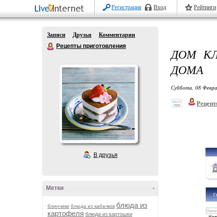
Регистрация
Вход
Рейтинги
Записи
Друзья
Комментарии
Рецепты приготовления
ДОМ КЛ
ДОМА
Суббота, 08 Февра
Рецепт
В друзья
Метки
-
блюда из
блинчики
блюда из кабачков
картофеля
блюда из картошки