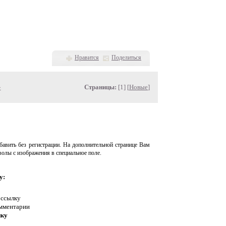
Нравится
Поделиться
»
Страницы:
[1] [
Новые
]
авить без регистрации. На дополнительной странице Вам
волы с изображения в специальное поле.
у:
 ссылку
омментарии
нку