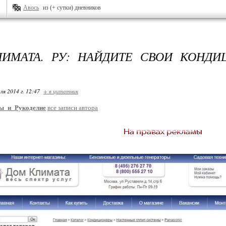
Авось
из (+ сутки) дневников
ИМАТА. РУ: НАЙДИТЕ СВОИ КОНД
ля 2014 г. 12:47
+ в цитатник
ы_и_Рукоделие
все записи автора