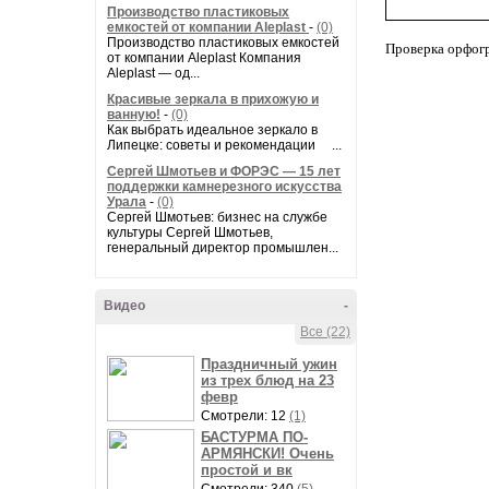
Производство пластиковых
емкостей от компании Aleplast
-
(0)
Производство пластиковых емкостей
Проверка орфог
от компании Aleplast Компания
Aleplast — од...
Красивые зеркала в прихожую и
ванную!
-
(0)
Как выбрать идеальное зеркало в
Липецке: советы и рекомендации ...
Сергей Шмотьев и ФОРЭС — 15 лет
поддержки камнерезного искусства
Урала
-
(0)
Сергей Шмотьев: бизнес на службе
культуры Сергей Шмотьев,
генеральный директор промышлен...
Видео
-
Все (22)
Праздничный ужин
из трех блюд на 23
февр
Смотрели: 12
(1)
БАСТУРМА ПО-
АРМЯНСКИ! Очень
простой и вк