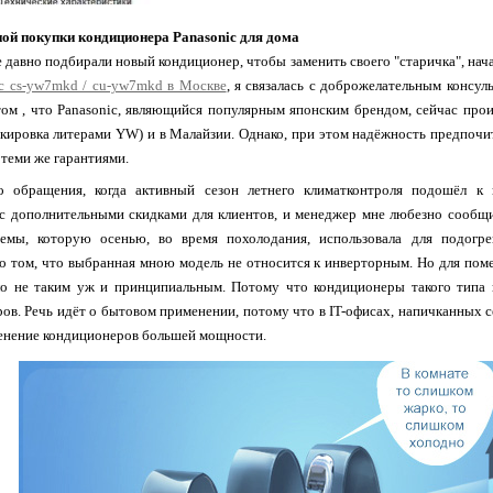
ой покупки кондиционера Panasonic для дома
давно подбирали новый кондиционер, чтобы заменить своего "старичка", нача
ic cs-yw7mkd / cu-yw7mkd в Москве
, я связалась с доброжелательным консуль
м , что Panasonic, являющийся популярным японским брендом, сейчас прои
кировка литерами YW) и в Малайзии. Однако, при этом надёжность предпоч
теми же гарантиями.
о обращения, когда активный сезон летнего климатконтроля подошёл к
с дополнительными скидками для клиентов, и менеджер мне любезно сообщи
темы, которую осенью, во время похолодания, использовала для подог
о том, что выбранная мною модель не относится к инверторным. Но для пом
ло не таким уж и принципиальным. Потому что кондиционеры такого типа 
ов. Речь идёт о бытовом применении, потому что в IT-офисах, напичканных
енение кондиционеров большей мощности.