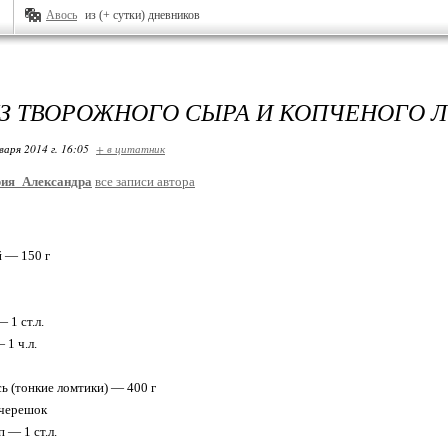
Авось
из (+ сутки) дневников
ИЗ ТВОРОЖНОГО СЫРА И КОПЧЕНОГО 
варя 2014 г. 16:05
+ в цитатник
рия_Александра
все записи автора
 — 150 г
 1 ст.л.
 1 ч.л.
сь (тонкие ломтики) — 400 г
 черешок
 — 1 ст.л.