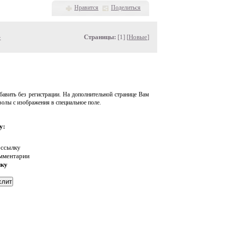
Нравится
Поделиться
»
Страницы:
[1] [
Новые
]
авить без регистрации. На дополнительной странице Вам
волы с изображения в специальное поле.
у:
 ссылку
омментарии
нку