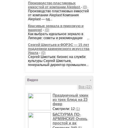
Производство пластиковых
емкостей от компании Aleplast
-
(0)
Производство пластиковых емкостей
от компании Aleplast Компания
Aleplast — од...
Красивые зеркала в прихожую и
ванную!
-
(0)
Как выбрать идеальное зеркало в
Липецке: советы и рекомендации ...
Сергей Шмотьев и ФОРЭС — 15 лет
поддержки камнерезного искусства
Урала
-
(0)
Сергей Шмотьев: бизнес на службе
культуры Сергей Шмотьев,
генеральный директор промышлен...
Видео
-
Все (22)
Праздничный ужин
из трех блюд на 23
февр
Смотрели: 12
(1)
БАСТУРМА ПО-
АРМЯНСКИ! Очень
простой и вк