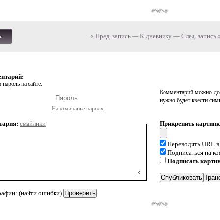
« Пред. запись
—
К дневнику
—
След. запись 
ь
ентарий:
 пароль на сайте:
Комментарий можно доб
нужно будет ввести сим
Напоминание пароля
тария:
смайлики
Прикрепить картинк
Переводить URL в
Подписаться на к
Подписать карти
рафии: (найти ошибки)