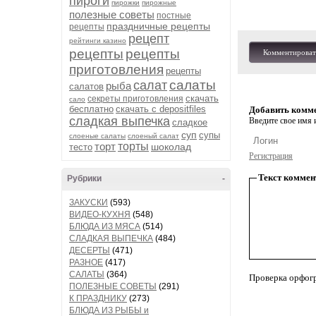
пироги
пирожки
пирожные
полезные советы
постные
праздничные рецепты
рецепты
рецепт
рейтинги казино
рецепты
рецепты
Комментироват
приготовления
рецепты
салаты
салат
рыба
салатов
скачать
секреты приготовления
сало
бесплатно
скачать с depositfiles
Добавить комм
сладкая выпечка
Введите свое имя и
сладкое
суп
супы
слоеные салаты
слоеный салат
торт
торты
шоколад
тесто
Регистрация
Текст коммен
Рубрики
-
ЗАКУСКИ
(593)
ВИДЕО-КУХНЯ
(548)
БЛЮДА ИЗ МЯСА
(514)
СЛАДКАЯ ВЫПЕЧКА
(484)
ДЕСЕРТЫ
(471)
РАЗНОЕ
(417)
САЛАТЫ
(364)
Проверка орфог
ПОЛЕЗНЫЕ СОВЕТЫ
(291)
К ПРАЗДНИКУ
(273)
БЛЮДА ИЗ РЫБЫ и