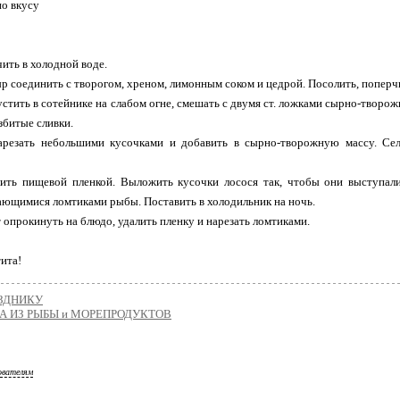
по вкусу
чить в холодной воде.
р соединить с творогом, хреном, лимонным соком и цедрой. Посолить, поперч
устить в сотейнике на слабом огне, смешать с двумя ст. ложками сырно-творо
збитые сливки.
нарезать небольшими кусочками и добавить в сырно-творожную массу. Сел
лить пищевой пленкой. Выложить кусочки лосося так, чтобы они выступали
ющимися ломтиками рыбы. Поставить в холодильник на ночь.
т опрокинуть на блюдо, удалить пленку и нарезать ломтиками.
ита!
АЗДНИКУ
А ИЗ РЫБЫ и МОРЕПРОДУКТОВ
ователям