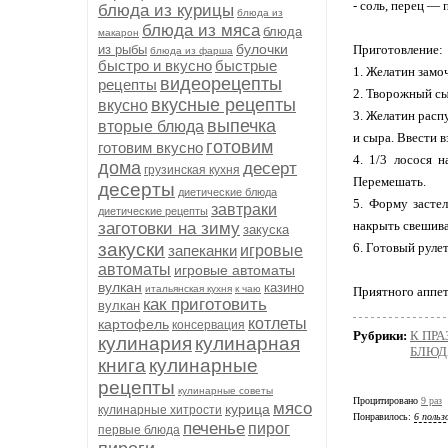
- соль, перец — 
блюда из курицы
блюда из
блюда из мяса
блюда
макарон
булочки
из рыбы
Приготовление:
блюда из фарша
быстро и вкусно
быстрые
1. Желатин замо
видеорецепты
рецепты
2. Творожный сы
вкусные рецепты
вкусно
3. Желатин расп
выпечка
вторые блюда
и сыра. Ввести в
готовим
готовим вкусно
4. 1/3 лосося 
дома
десерт
грузинская кухня
Перемешать.
десерты
диетические блюда
5. Форму засте
завтраки
диетические рецепты
накрыть свешива
заготовки на зиму
закуска
закуски
6. Готовый руле
запеканки
игровые
автоматы
игровые автоматы
вулкан
казино
итальянская кухня
к чаю
Приятного аппет
как приготовить
вулкан
котлеты
картофель
консервация
Рубрики:
К ПР
кулинария
кулинарная
БЛЮД
книга
кулинарные
рецепты
кулинарные советы
Процитировано
9 раз
мясо
курица
кулинарные хитрости
Понравилось:
6 польз
печенье
пирог
первые блюда