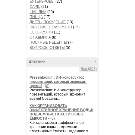
БУТЕРБРОДЫ
(27)
ФАРШ
(21)
ШАШЛЫК
(20)
ПИЦЦА
(17)
ДИЕТЫ,ПОХУДЕНИЕ
(13)
ЭКЗОТИЧЕСКАЯ КУХНЯ
(13)
СЕКС-КУХНЯ
(11)
ОТ АДМИНА
(8)
ПОСТНЫЕ РЕЦЕПТЫ
(7)
ВОПРОСЫ-ОТВЕТЫ
(5)
Цитатник
-
Все (507)
Presentacium: ИИ‑конструктор
презентаций, который экономит
время!
-
(0)
Presentacium: ИИ‑конструктор
презентаций, который экономит
время! Создани...
КАК ОРГАНИЗОВАТЬ
ЭФФЕКТИВНОЕ ХРАНЕНИЕ ВОДЫ:
ПОДЗЕМНЫЕ ПЛАСТИКОВЫЕ
ЁМКОСТИ
-
(0)
Как организовать эффективное
хранение воды: подземные
пластиковые ёмкости Надёжное х...