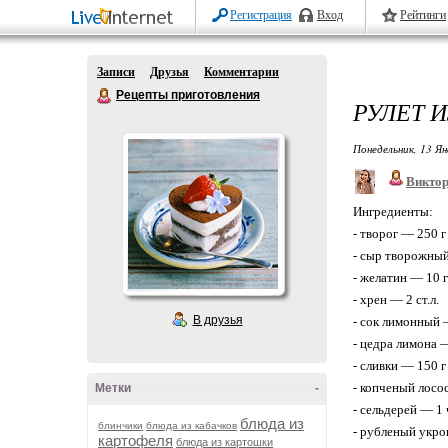
Регистрация
Вход
Рейтинги
Записи
Друзья
Комментарии
Рецепты приготовления
РУЛЕТ 
Понедельник, 13 Ян
Викто
Ингредиенты:
- творог — 250 г
- сыр творожный
- желатин — 10 г
- хрен — 2 ст.л.
В друзья
- сок лимонный —
- цедра лимона —
- сливки — 150 г
- копченый лосо
Метки
-
- сельдерей — 1
блюда из
блинчики
блюда из кабачков
- рубленый укроп
картофеля
блюда из картошки