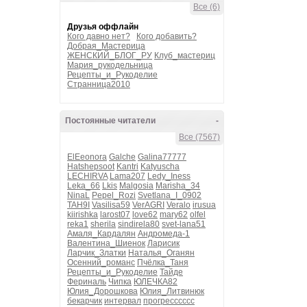
Все (6)
Друзья оффлайн
Кого давно нет?
Кого добавить?
Добрая_Мастерица
ЖЕНСКИЙ_БЛОГ_РУ
Клуб_мастериц
Мария_рукодельница
Рецепты_и_Рукоделие
Странница2010
Постоянные читатели
-
Все (7567)
ElEeonora
Galche
Galina77777
Hatshepsoot
Kantri
Katyuscha
LECHIRVA
Lama207
Ledy_Iness
Leka_66
Lkis
Malgosia
Marisha_34
NinaL
Pepel_Rozi
Svetlana_I_0902
TAH9I
Vasilisa59
VerAGRI
Veralo
irusua
kiirishka
larost07
love62
mary62
olfel
reka1
sherila
sindirela80
svet-lana51
Амаля_Кардалян
Андромеда-1
Валентина_Шиенок
Ларисик
Ларчик_Златки
Наталья_Оганян
Осенний_романс
Пчёлка_Таня
Рецепты_и_Рукоделие
Тайде
Фериналь
Чипка
ЮЛЕЧКА82
Юлия_Дорошкова
Юлия_Литвинюк
бекарчик
интервал
прогресссссс