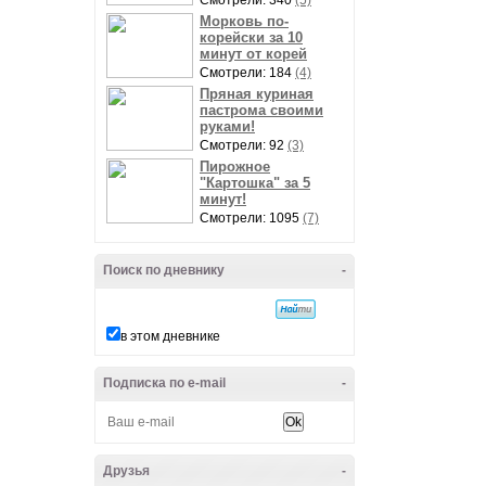
Смотрели: 340
(5)
Морковь по-
корейски за 10
минут от корей
Смотрели: 184
(4)
Пряная куриная
пастрома своими
руками!
Смотрели: 92
(3)
Пирожное
"Картошка" за 5
минут!
Смотрели: 1095
(7)
Поиск по дневнику
-
в этом дневнике
Подписка по e-mail
-
Друзья
-