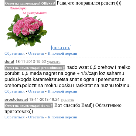
Рада,что понравился рецепт))))
Ответ на комментарий Ollivka
#
[показать]
Обратиться
-
Ответить
-
К полной версии
18-11-2013-15:52
удалить
dorat
nado wzat 0,5 orehow i melko
Ответ на комментарий prostobastet
#
porubit. 0,5 meda nagret na ogne + 1/2/cajn loz saharnu
pudru.kogda karameliziruetsa snat s ogna i peremezat s
orehom.polozit na mokru dosku i raskatat na nuznu tolzinu.
Обратиться
-
Ответить
-
К полной версии
18-11-2013-16:24
удалить
prostobastet
Вот спасибо Вам!)) Обязательно
Ответ на комментарий dorat
#
приготовлю))
Обратиться
-
Ответить
-
К полной версии