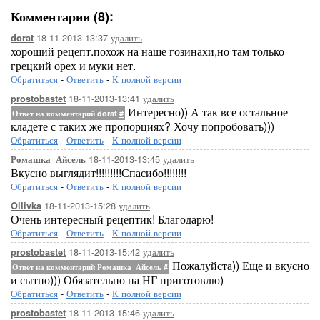
Комментарии (8):
18-11-2013-13:37
удалить
dorat
хороший рецепт.похож на наше гозинахи,но там только
грецкий орех и муки нет.
Обратиться
-
Ответить
-
К полной версии
18-11-2013-13:41
удалить
prostobastet
Интересно)) А так все остальное
Ответ на комментарий dorat
#
кладете с таких же пропорциях? Хочу попробовать)))
Обратиться
-
Ответить
-
К полной версии
18-11-2013-13:45
удалить
Ромашка_Айсель
Вкусно выглядит!!!!!!!!!Спасибо!!!!!!!!
Обратиться
-
Ответить
-
К полной версии
18-11-2013-15:28
удалить
Ollivka
Очень интересный рецептик! Благодарю!
Обратиться
-
Ответить
-
К полной версии
18-11-2013-15:42
удалить
prostobastet
Пожалуйста)) Еще и вкусно
Ответ на комментарий Ромашка_Айсель
#
и сытно))) Обязательно на НГ приготовлю)
Обратиться
-
Ответить
-
К полной версии
18-11-2013-15:46
удалить
prostobastet