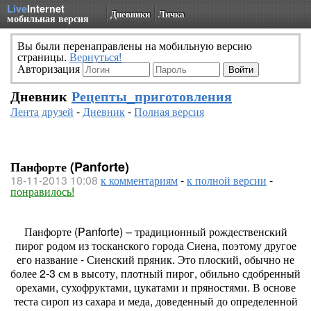
Live
Internet
Дневники
Личка
мобильная версия
Вы были перенаправлены на мобильную версию
страницы.
Вернуться!
Авторизация
Дневник
Рецепты_приготовления
Лента друзей
-
Дневник
-
Полная версия
Панфорте (Panforte)
18-11-2013 10:08
к комментариям
-
к полной версии
-
понравилось!
Панфорте (Panforte) – традиционный рождественский
пирог родом из тосканского города Сиена, поэтому другое
его название - Сиенский пряник. Это плоский, обычно не
более 2-3 см в высоту, плотный пирог, обильно сдобренный
орехами, сухофруктами, цукатами и пряностями. В основе
теста сироп из сахара и меда, доведенный до определенной