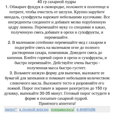
40 гр сахарной пудры
1. Обжарьте фундук в сковородке, положите в полотенце и
потрите, чтобы очистить от шелухи. Крупно нарубите
миндаль, сухофрукты нарежьте небольшими кусочками. Все
ингредиенты соедините и добавьте мелко порубленную
цедру лимона. Перемешайте муку со специями и какао,
полученную смесь добавьте в орехи и сухофрукты, и
перемешайте.
2. В маленьком сотейнике перемешайте мед с сахаром и
подогрейте смесь на маленьком огне до полного
растворения сахара, помешивая. Доведите смесь до
кипения. Влейте горячий сироп в орехи и сухофрукты, и
быстро перемешайте. Действуйте очень быстро -
полученная масса быстро густеет.
3. Возьмите низкую форму для выпечки, выложите ее
бумагой для запекания и помажьте небольшим количеством
сливочного масла. Выложите тесто и разровняйте его
ложкой. Пирог поставьте в заранее разогретую до 150 гр
духовку, выпекайте 30-35 минут. Готовый пирог остудите в
форме и посыпьте сахарной пудрой.
Приятного аппетита!
вверх^
к полной версии
понравилось!
в evernote