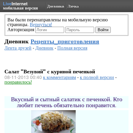
Live
Internet
Дневники
Личка
мобильная версия
Вы были перенаправлены на мобильную версию
страницы.
Вернуться!
Авторизация
Дневник
Рецепты_приготовления
Лента друзей
-
Дневник
-
Полная версия
Салат "Везувий" с куриной печенкой
08-11-2013 00:40
к комментариям
-
к полной версии
-
понравилось!
Вкусный и сытный салатик с печенкой. Кто
любит печень обязательно понравится.