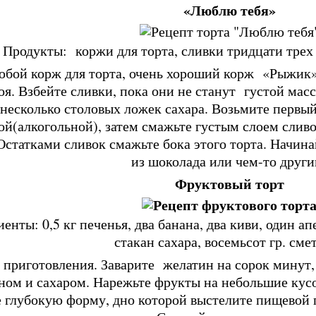
«Люблю тебя»
Продукты: коржи для торта, сливки тридцати трех
юбой корж для торта, очень хороший корж «Рыжик».
оя. Взбейте сливки, пока они не станут густой масс
несколько столовых ложек сахара. Возьмите первы
й(алкогольной), затем смажьте густым слоем сливо
Остатками сливок смажьте бока этого торта. Начин
из шоколада или чем-то други
Фруктовый торт
енты: 0,5 кг печенья, два банана, два киви, один а
стакан сахара, восемьсот гр. сме
 приготовления. Заварите желатин на сорок минут, 
ном и сахаром. Нарежьте фрукты на небольшие кусо
 глубокую форму, дно которой выстелите пищевой п