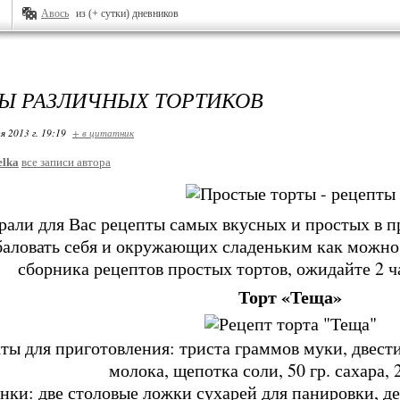
Авось
из (+ сутки) дневников
Ы РАЗЛИЧНЫХ ТОРТИКОВ
я 2013 г. 19:19
+ в цитатник
elka
все записи автора
али для Вас рецепты самых вкусных и простых в п
баловать себя и окружающих сладеньким как можно 
сборника рецептов простых тортов, ожидайте 2 
Торт «Теща»
ты для приготовления: триста граммов муки, двести
молока, щепотка соли, 50 гр. сахара,
нки: две столовые ложки сухарей для панировки, де