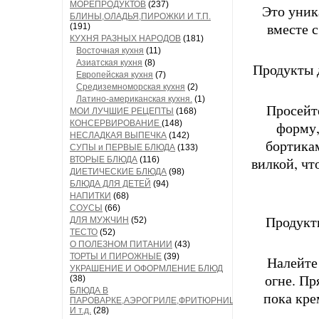
МОРЕПРОДУКТОВ
(237)
Это уник
БЛИНЫ,ОЛАДЬЯ,ПИРОЖКИ И Т.П.
вместе 
(191)
КУХНЯ РАЗНЫХ НАРОДОВ
(181)
Восточная кухня
(11)
Азиатская кухня
(8)
Продукты д
Европейская кухня
(7)
Средиземноморская кухня
(2)
Латино-американская кухня.
(1)
Просейте
МОИ ЛУЧШИЕ РЕЦЕПТЫ
(168)
КОНСЕРВИРОВАНИЕ
(148)
форму,
НЕСЛАДКАЯ ВЫПЕЧКА
(142)
бортикам
СУПЫ и ПЕРВЫЕ БЛЮДА
(133)
вилкой, чт
ВТОРЫЕ БЛЮДА
(116)
ДИЕТИЧЕСКИЕ БЛЮДА
(98)
БЛЮДА ДЛЯ ДЕТЕЙ
(94)
НАПИТКИ
(68)
СОУСЫ
(66)
Продукты
ДЛЯ МУЖЧИН
(52)
ТЕСТО
(52)
О ПОЛЕЗНОМ ПИТАНИИ
(43)
ТОРТЫ И ПИРОЖНЫЕ
(39)
Налейте
УКРАШЕНИЕ И ОФОРМЛЕНИЕ БЛЮД
огне. Пр
(38)
БЛЮДА В
пока кре
ПАРОВАРКЕ,АЭРОГРИЛЕ,ФРИТЮРНИЦЕ
И т.д.
(28)