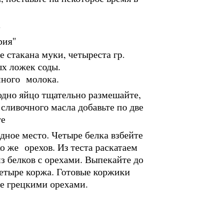
»
 стакана муки, четыреста гр.
ых ложек соды.
нного молока.
 одно яйцо тщательно размешайте,
. сливочного масла добавьте по две
те
одное место. Четыре белка взбейте
ко же орехов. Из теста раскатаем
из белков с орехами. Выпекайте до
четыре коржа. Готовые коржики
е грецкими орехами.