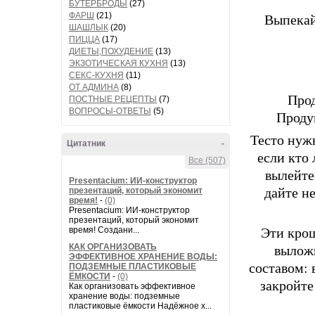
БУТЕРБРОДЫ
(27)
Выпекай
ФАРШ
(21)
ШАШЛЫК
(20)
ПИЦЦА
(17)
ДИЕТЫ,ПОХУДЕНИЕ
(13)
ЭКЗОТИЧЕСКАЯ КУХНЯ
(13)
СЕКС-КУХНЯ
(11)
ОТ АДМИНА
(8)
Прод
ПОСТНЫЕ РЕЦЕПТЫ
(7)
ВОПРОСЫ-ОТВЕТЫ
(5)
Проду
Тесто нуж
Цитатник
-
если кто 
Все (507)
вылейте
Presentacium: ИИ‑конструктор
дайте н
презентаций, который экономит
время!
-
(0)
Presentacium: ИИ‑конструктор
презентаций, который экономит
Эти крош
время! Создани...
выложи
КАК ОРГАНИЗОВАТЬ
ЭФФЕКТИВНОЕ ХРАНЕНИЕ ВОДЫ:
составом: 
ПОДЗЕМНЫЕ ПЛАСТИКОВЫЕ
ЁМКОСТИ
-
(0)
закройте
Как организовать эффективное
хранение воды: подземные
пластиковые ёмкости Надёжное х...