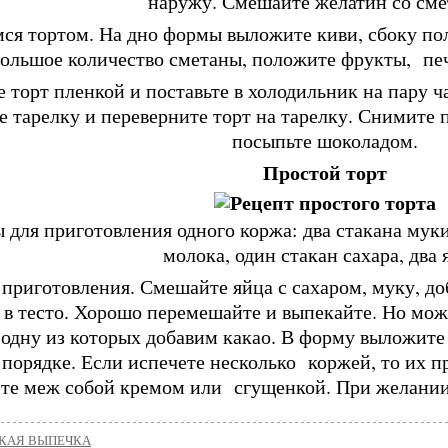
наружу. Смешайте желатин со сме
ся тортом. На дно формы выложите киви, сбоку пол
ольшое количество сметаны, положите фрукты, пече
е торт пленкой и поставьте в холодильник на пару ч
е тарелку и переверните торт на тарелку. Снимите 
посыпьте шоколадом.
Простой торт
 для приготовления одного коржа: два стакана муки
молока, один стакан сахара, два 
приготовления. Смешайте яйца с сахаром, муку, доб
 в тесто. Хорошо перемешайте и выпекайте. Но мож
в одну из которых добавим какао. В форму выложите
порядке. Если испечете несколько коржей, то их п
те меж собой кремом или сгущенкой. При желании 
КАЯ ВЫПЕЧКА