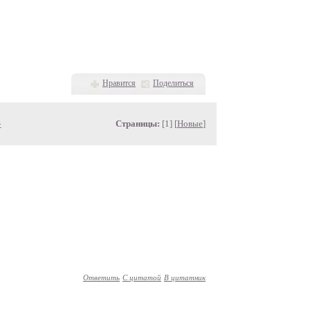
Нравится
Поделиться
»
Страницы:
[1] [
Новые
]
Ответить
С цитатой
В цитатник