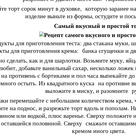
те торт сорок минут в духовке, которую заранее на
изделие выньте из формы, остудите и пос
Самый вкусный и простой т
укты для приготовления теста: два стакана муки, ше
кты для приготовления крема: банка сгущенки и дв
но сделать, как и для шарлотки. Возьмите муку, яй
любит, добавьте ванильный сахар, несколько ложек 
 на противень с бортиками и пол часа выпекайте до 
емного остыть. Из квадратного куска на противне 
выложите в миску, и разомните р
ки перемешайте с небольшим количеством крема, ч
те на поднос, и разрежьте торт вдоль и пополам
вином или водкой, плюс варенье. Сверху положите 
 оставшейся половиной. Сверху смажьте оставшим
кремом иного цвета.