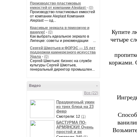
Производство пластиковых
емкостей от компании Aleplast
-
(0)
Производство пластиковых емкостей
от компании Aleplast Компания
Aleplast — од...
Красивые зеркала в прихожую и
Купите л
ванную!
-
(0)
Как выбрать идеальное зеркало в
четыре сл
Липецке: советы и рекомендации ...
Сергей Шмотьев и ФОРЭС — 15 лет
поддержки камнерезного искусства
пропитко
Урала
-
(0)
коржами. 
Сергей Шмотьев: бизнес на службе
культуры Сергей Шмотьев,
генеральный директор промышлен...
Видео
-
Все (22)
Ингреди
Праздничный ужин
из трех блюд на 23
февр
Способ
Смотрели: 12
(1)
ванили
БАСТУРМА ПО-
АРМЯНСКИ! Очень
Возьмите
простой и вк