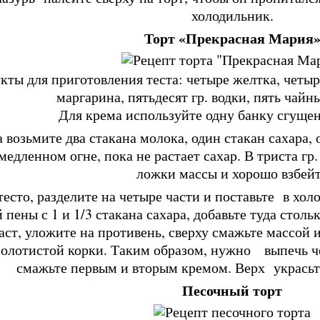
холодильник.
Торт «Прекрасная Мария
кты для приготовления теста: четыре желтка, четыре
маргарина, пятьдесят гр. водки, пять чайн
Для крема используйте одну банку сгуще
 возьмите два стакана молока, один стакан сахара,
медленном огне, пока не растает сахар. В триста гр
ложки массы и хорошо взбей
тесто, разделите на четыре части и поставьте в хол
й пены с 1 и 1/3 стакана сахара, добавьте туда столь
аст, уложите на противень, сверху смажьте массой 
золотистой корки. Таким образом, нужно выпечь 
смажьте первым и вторым кремом. Верх украсьт
Песочный торт