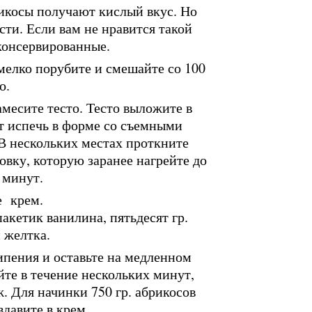
икосы получают кислый вкус. Но
ти. Если вам не нравится такой
консервированные.
 мелко порубите и смешайте со 100
о.
амесите тесто. Тесто выложите в
т испечь в форме со съемными
 В нескольких местах проткните
овку, которую заранее нагрейте до
 минут.
е крем.
акетик ванилина, пятьдесят гр.
и желтка.
ипения и оставьте на медленном
йте в течение нескольких минут,
. Для начинки 750 гр. абрикосов
давите в крем.