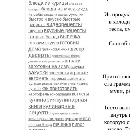
блюда из курицы
блюда из
блюда из мяса
блюда
макарон
Из продук
булочки
из рыбы
блюда из фарша
быстро и вкусно
быстрые
в холод
видеорецепты
рецепты
теста, 
вкусные рецепты
вкусно
выпечка
вторые блюда
Способ 
готовим
готовим вкусно
дома
десерт
грузинская кухня
десерты
диетические блюда
завтраки
диетические рецепты
заготовки на зиму
закуска
закуски
запеканки
игровые
Приготовьт
автоматы
игровые автоматы
ста грамм
вулкан
казино
итальянская кухня
к чаю
как приготовить
вулкан
муки, р
котлеты
картофель
консервация
кулинария
кулинарная
книга
кулинарные
Тесто выл
рецепты
внутрь 
кулинарные советы
мясо
курица
кулинарные хитрости
которую с
печенье
пирог
первые блюда
масло. Г