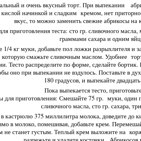
альный и очень вкусный торт. При выпекании абр
с кислой начинкой и сладким кремом, нет приторнос
вкус, то можно заменить свежие абрикосы на 
ля приготовления теста: сто гр. сливочного масла,
граммами сахара и одним яйц
 1/4 кг муки, добавьте пол ложки разрыхлителя и з
 которую смажьте сливочным маслом. Удобнее тор
и. Тесто распределите по форме, сделайте бортик.
обы оно при выпекании не вздулось. Поставьте в дух
180 градусов, и выпекайте двадцать
Пока выпекается тесто, приготовьт
 для приготовления: Смешайте 75 гр. муки, один п
сливочного масла, сто гр. сахара, тр
 в кастрюлю 375 миллилитра молока, доведите до к
ямо в молоко, помешивая, добавьте крем. Перемеша
м не станет густым. Теплый крем выложите на корж
разрежьте и удалите косточки. Абрикосов в