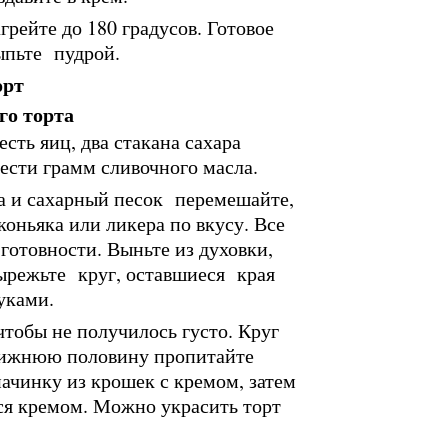
грейте до 180 градусов. Готовое
ыпьте пудрой.
орт
сть яиц, два стакана сахара
ести грамм сливочного масла.
ца и сахарный песок перемешайте,
коньяка или ликера по вкусу. Все
готовности. Выньте из духовки,
вырежьте круг, оставшиеся края
уками.
тобы не получилось густо. Круг
. Нижнюю половину пропитайте
начинку из крошек с кремом, затем
ся кремом. Можно украсить торт