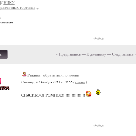
АЗДНИКУ
 различных тортиков
з
зователям
« Пред. запись
—
К дневнику
—
След. запись 
ь
Ракиня
обратиться по имени
Пятница, 01 Ноября 2013 г. 19:56 (
ссылка
)
СПАСИБО ОГРОМНОЕ!!!!!!!!!!!!!!!!!!!