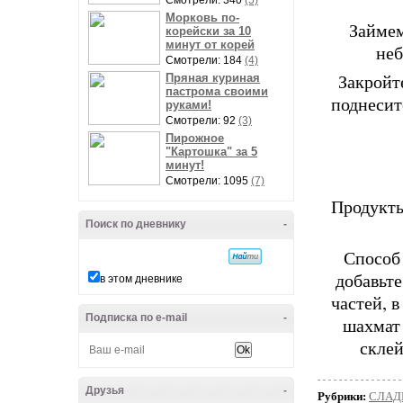
Смотрели: 340
(5)
Морковь по-
Займем
корейски за 10
минут от корей
неб
Смотрели: 184
(4)
Закройт
Пряная куриная
пастрома своими
поднесит
руками!
Смотрели: 92
(3)
Пирожное
"Картошка" за 5
минут!
Смотрели: 1095
(7)
Продукты
Поиск по дневнику
-
Способ 
добавьте
в этом дневнике
частей, 
Подписка по e-mail
-
шахмат 
склей
Друзья
-
Рубрики:
СЛАД