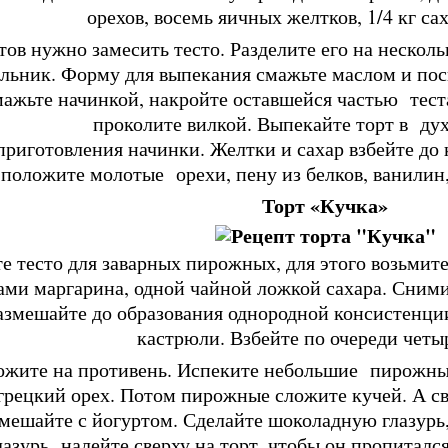
орехов, восемь яичных желтков, 1/4 кг са
тов нужно замесить тесто. Разделите его на несколь
ильник. Форму для выпекания смажьте маслом и по
смажьте начинкой, накройте оставшейся частью тест
проколите вилкой. Выпекайте торт в ду
приготовления начинки. Желтки и сахар взбейте до
положите молотые орехи, пену из белков, ванилин,
Торт «Кучка»
е тесто для заварных пирожных, для этого возьмите 
ами маргарина, одной чайной ложкой сахара. Сними
азмешайте до образования однородной консистенции
кастрюли. Взбейте по очереди четы
ожите на противень. Испеките небольшие пирожны
грецкий орех. Потом пирожные сложите кучей. А с
мешайте с йогуртом. Сделайте шоколадную глазурь, 
лазурь налейте сверху на торт, чтобы он пропитался