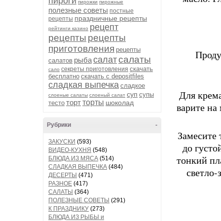
пироги
пирожки
пирожные
полезные советы
постные
праздничные рецепты
рецепты
рецепт
рейтинги казино
рецепты
рецепты
приготовления
рецепты
Проду
салаты
салат
рыба
салатов
скачать
секреты приготовления
сало
бесплатно
скачать с depositfiles
сладкая выпечка
сладкое
Для крема
суп
супы
слоеные салаты
слоеный салат
торт
торты
шоколад
тесто
варите на 
Рубрики
-
Замесите 
ЗАКУСКИ
(593)
до густо
ВИДЕО-КУХНЯ
(548)
тонкий пл
БЛЮДА ИЗ МЯСА
(514)
СЛАДКАЯ ВЫПЕЧКА
(484)
светло-
ДЕСЕРТЫ
(471)
РАЗНОЕ
(417)
САЛАТЫ
(364)
ПОЛЕЗНЫЕ СОВЕТЫ
(291)
К ПРАЗДНИКУ
(273)
БЛЮДА ИЗ РЫБЫ и