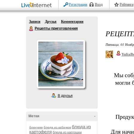
Регистрация
Вход
Рейтинги
Записи
Друзья
Комментарии
Рецепты приготовления
РЕЦЕПТ
Пятница, 01 Ноябр
YuliaB
Мы собр
могли 
В друзья
Продук
Метки
-
блюда из
блинчики
блюда из кабачков
Для начи
картофеля
блюда из картошки