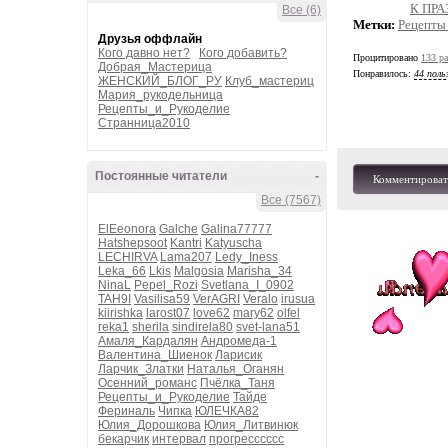
К ПР
Все (6)
Метки:
Рецепты
Друзья оффлайн
Кого давно нет?
Кого добавить?
Процитировано
133 ра
Добрая_Мастерица
Понравилось:
44 поль
ЖЕНСКИЙ_БЛОГ_РУ
Клуб_мастериц
Мария_рукодельница
Рецепты_и_Рукоделие
Странница2010
Постоянные читатели
-
Комментироват
Все (7567)
ElEeonora
Galche
Galina77777
Hatshepsoot
Kantri
Katyuscha
LECHIRVA
Lama207
Ledy_Iness
Leka_66
Lkis
Malgosia
Marisha_34
NinaL
Pepel_Rozi
Svetlana_I_0902
TAH9I
Vasilisa59
VerAGRI
Veralo
irusua
kiirishka
larost07
love62
mary62
olfel
reka1
sherila
sindirela80
svet-lana51
Амаля_Кардалян
Андромеда-1
Валентина_Шиенок
Ларисик
Ларчик_Златки
Наталья_Оганян
Осенний_романс
Пчёлка_Таня
Рецепты_и_Рукоделие
Тайде
Фериналь
Чипка
ЮЛЕЧКА82
Юлия_Дорошкова
Юлия_Литвинюк
бекарчик
интервал
прогресссссс