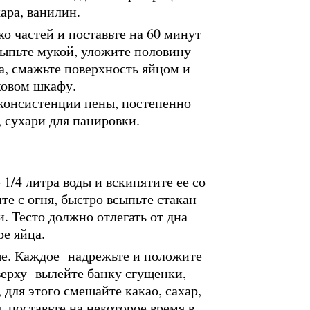
хара, ванилин.
ко частей и поставьте на 60 минут
сыпьте мукой, уложите половину
а, смажьте поверхность яйцом и
ховом шкафу.
 консистенции пены, постепенно
 сухари для панировки.
1/4 литра воды и вскипятите ее со
те с огня, быстро всыпьте стакан
. Тесто должно отлегать от дна
ре яйца.
е. Каждое надрежьте и положите
верху вылейте банку сгущенки,
для этого смешайте какао, сахар,
, поставьте на некоторое время в