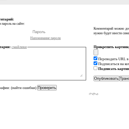
ентарий:
 пароль на сайте:
Комментарий можно доб
нужно будет ввести сим
Напоминание пароля
тария:
смайлики
Прикрепить картинк
Переводить URL в
Подписаться на к
Подписать карти
рафии: (найти ошибки)