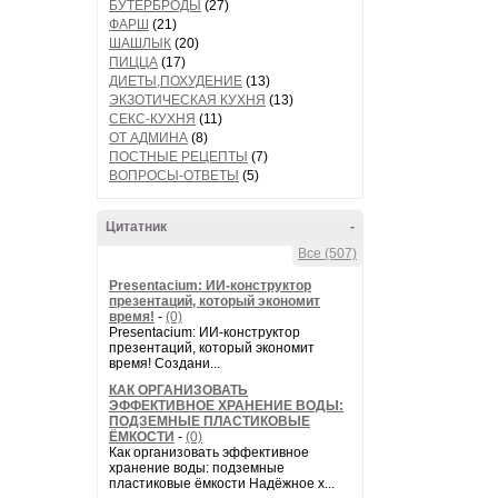
БУТЕРБРОДЫ
(27)
ФАРШ
(21)
ШАШЛЫК
(20)
ПИЦЦА
(17)
ДИЕТЫ,ПОХУДЕНИЕ
(13)
ЭКЗОТИЧЕСКАЯ КУХНЯ
(13)
СЕКС-КУХНЯ
(11)
ОТ АДМИНА
(8)
ПОСТНЫЕ РЕЦЕПТЫ
(7)
ВОПРОСЫ-ОТВЕТЫ
(5)
Цитатник
-
Все (507)
Presentacium: ИИ‑конструктор
презентаций, который экономит
время!
-
(0)
Presentacium: ИИ‑конструктор
презентаций, который экономит
время! Создани...
КАК ОРГАНИЗОВАТЬ
ЭФФЕКТИВНОЕ ХРАНЕНИЕ ВОДЫ:
ПОДЗЕМНЫЕ ПЛАСТИКОВЫЕ
ЁМКОСТИ
-
(0)
Как организовать эффективное
хранение воды: подземные
пластиковые ёмкости Надёжное х...