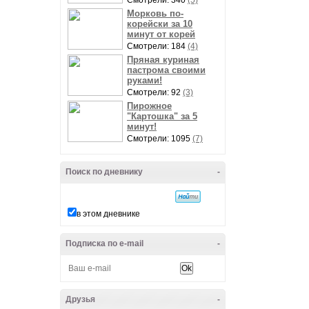
Смотрели: 340
(5)
Морковь по-
корейски за 10
минут от корей
Смотрели: 184
(4)
Пряная куриная
пастрома своими
руками!
Смотрели: 92
(3)
Пирожное
"Картошка" за 5
минут!
Смотрели: 1095
(7)
Поиск по дневнику
-
в этом дневнике
Подписка по e-mail
-
Друзья
-