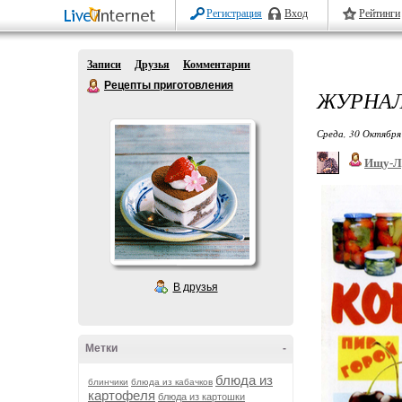
Регистрация
Вход
Рейтинги
Записи
Друзья
Комментарии
Рецепты приготовления
ЖУРНАЛ
Среда, 30 Октября
Ищу-Л
В друзья
Метки
-
блюда из
блинчики
блюда из кабачков
картофеля
блюда из картошки