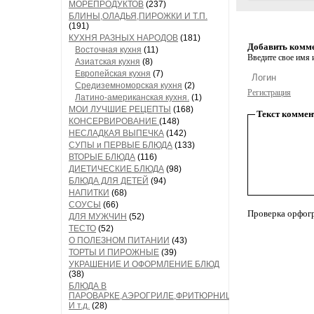
МОРЕПРОДУКТОВ
(237)
БЛИНЫ,ОЛАДЬЯ,ПИРОЖКИ И Т.П.
(191)
КУХНЯ РАЗНЫХ НАРОДОВ
(181)
Добавить комм
Восточная кухня
(11)
Введите свое имя и
Азиатская кухня
(8)
Европейская кухня
(7)
Средиземноморская кухня
(2)
Регистрация
Латино-американская кухня.
(1)
МОИ ЛУЧШИЕ РЕЦЕПТЫ
(168)
Текст коммен
КОНСЕРВИРОВАНИЕ
(148)
НЕСЛАДКАЯ ВЫПЕЧКА
(142)
СУПЫ и ПЕРВЫЕ БЛЮДА
(133)
ВТОРЫЕ БЛЮДА
(116)
ДИЕТИЧЕСКИЕ БЛЮДА
(98)
БЛЮДА ДЛЯ ДЕТЕЙ
(94)
НАПИТКИ
(68)
СОУСЫ
(66)
Проверка орфог
ДЛЯ МУЖЧИН
(52)
ТЕСТО
(52)
О ПОЛЕЗНОМ ПИТАНИИ
(43)
ТОРТЫ И ПИРОЖНЫЕ
(39)
УКРАШЕНИЕ И ОФОРМЛЕНИЕ БЛЮД
(38)
БЛЮДА В
ПАРОВАРКЕ,АЭРОГРИЛЕ,ФРИТЮРНИЦЕ
И т.д.
(28)