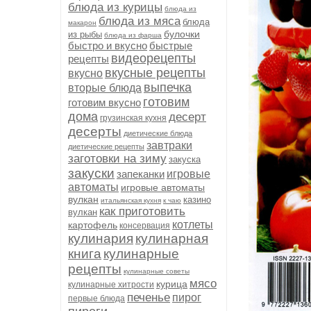
блюда из курицы
блюда из
блюда из мяса
блюда
макарон
булочки
из рыбы
блюда из фарша
быстро и вкусно
быстрые
видеорецепты
рецепты
вкусные рецепты
вкусно
выпечка
вторые блюда
готовим
готовим вкусно
дома
десерт
грузинская кухня
десерты
диетические блюда
завтраки
диетические рецепты
заготовки на зиму
закуска
закуски
запеканки
игровые
автоматы
игровые автоматы
вулкан
казино
итальянская кухня
к чаю
как приготовить
вулкан
котлеты
картофель
консервация
кулинария
кулинарная
книга
кулинарные
рецепты
кулинарные советы
мясо
курица
кулинарные хитрости
печенье
пирог
первые блюда