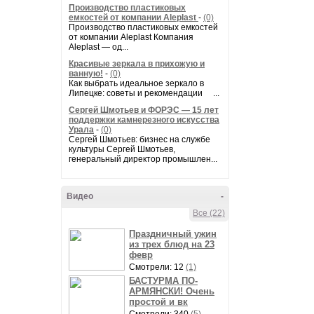
Производство пластиковых
емкостей от компании Aleplast
-
(0)
Производство пластиковых емкостей
от компании Aleplast Компания
Aleplast — од...
Красивые зеркала в прихожую и
ванную!
-
(0)
Как выбрать идеальное зеркало в
Липецке: советы и рекомендации ...
Сергей Шмотьев и ФОРЭС — 15 лет
поддержки камнерезного искусства
Урала
-
(0)
Сергей Шмотьев: бизнес на службе
культуры Сергей Шмотьев,
генеральный директор промышлен...
Видео
-
Все (22)
Праздничный ужин
из трех блюд на 23
февр
Смотрели: 12
(1)
БАСТУРМА ПО-
АРМЯНСКИ! Очень
простой и вк