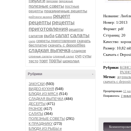
пироги
пирожки
пирожные
полезные советы
постные
праздничные рецепты
рецепты
рецепт
Название: Любл
рейтинги казино
рецепты
рецепты
Номер: 1/2013
приготовления
Формат: pdf
рецепты
салаты
салат
рыба
Сттраниц: 20
салатов
скачать
секреты приготовления
сало
Качество: хоро
бесплатно
скачать с depositfiles
Размер: 10,82 m
сладкая выпечка
сладкое
Скачать с Deposi
суп
супы
слоеные салаты
слоеный салат
торт
торты
шоколад
тесто
Рубрики:
КОНС
РАЗН
Рубрики
-
Метки:
журнал
скачать с deposit
ЗАКУСКИ
(593)
ВИДЕО-КУХНЯ
(548)
Процитировано
12 раз
БЛЮДА ИЗ МЯСА
(514)
Понравилось:
1 польз
СЛАДКАЯ ВЫПЕЧКА
(484)
ДЕСЕРТЫ
(471)
РАЗНОЕ
(417)
САЛАТЫ
(364)
ПОЛЕЗНЫЕ СОВЕТЫ
(291)
К ПРАЗДНИКУ
(273)
Комментироват
БЛЮДА ИЗ РЫБЫ и