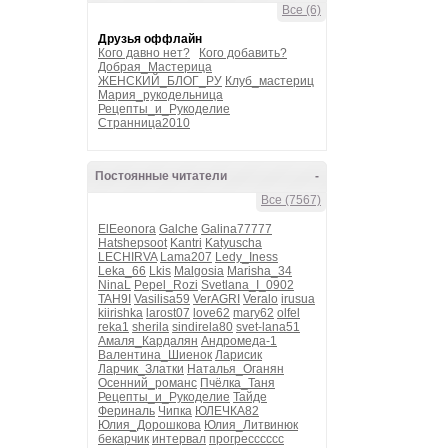
Все (6)
Друзья оффлайн
Кого давно нет?
Кого добавить?
Добрая_Мастерица
ЖЕНСКИЙ_БЛОГ_РУ
Клуб_мастериц
Мария_рукодельница
Рецепты_и_Рукоделие
Странница2010
Постоянные читатели
-
Все (7567)
ElEeonora
Galche
Galina77777
Hatshepsoot
Kantri
Katyuscha
LECHIRVA
Lama207
Ledy_Iness
Leka_66
Lkis
Malgosia
Marisha_34
NinaL
Pepel_Rozi
Svetlana_I_0902
TAH9I
Vasilisa59
VerAGRI
Veralo
irusua
kiirishka
larost07
love62
mary62
olfel
reka1
sherila
sindirela80
svet-lana51
Амаля_Кардалян
Андромеда-1
Валентина_Шиенок
Ларисик
Ларчик_Златки
Наталья_Оганян
Осенний_романс
Пчёлка_Таня
Рецепты_и_Рукоделие
Тайде
Фериналь
Чипка
ЮЛЕЧКА82
Юлия_Дорошкова
Юлия_Литвинюк
бекарчик
интервал
прогресссссс