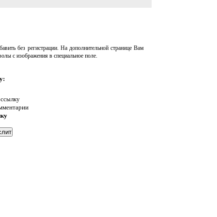
авить без регистрации. На дополнительной странице Вам
волы с изображения в специальное поле.
у:
 ссылку
омментарии
нку