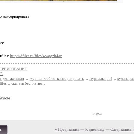
ю консервировать
шее
b
tfiles:
http://dfiles.ru/files/wwqqzk4az
ЕРВИРОВАНИЕ
ОЕ
ы для женщин
журнал люблю консервировать
журналы pdf
кулинари
files
скачать бесплатно
ователю
« Пред. запись
—
К дневнику
—
След. запись 
ь