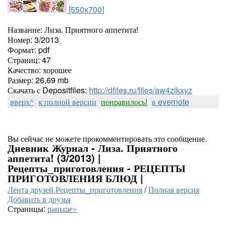
[550x700]
Название: Лиза. Приятного аппетита!
Номер: 3/2013
Формат: pdf
Страниц: 47
Качество: хорошее
Размер: 26,69 mb
Скачать с Depositfiles:
http://dfiles.ru/files/aw4zikxyz
вверх^
к полной версии
понравилось!
в evernote
Вы сейчас не можете прокомментировать это сообщение.
Дневник Журнал - Лиза. Приятного
аппетита! (3/2013) |
Рецепты_приготовления - РЕЦЕПТЫ
ПРИГОТОВЛЕНИЯ БЛЮД |
Лента друзей Рецепты_приготовления
/
Полная версия
Добавить в друзья
Страницы:
раньше»