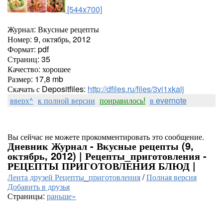
[544x700]
Журнал: Вкусные рецепты
Номер: 9, октябрь, 2012
Формат: pdf
Страниц: 35
Качество: хорошее
Размер: 17,8 mb
Скачать с Depositfiles:
http://dfiles.ru/files/3vi1xkalj
вверх^
к полной версии
понравилось!
в evernote
Вы сейчас не можете прокомментировать это сообщение.
Дневник Журнал - Вкусные рецепты (9,
октябрь, 2012) | Рецепты_приготовления -
РЕЦЕПТЫ ПРИГОТОВЛЕНИЯ БЛЮД |
Лента друзей Рецепты_приготовления
/
Полная версия
Добавить в друзья
Страницы:
раньше»