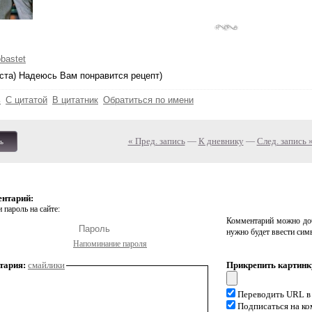
obastet
та) Надеюсь Вам понравится рецепт)
ь
С цитатой
В цитатник
Обратиться по имени
« Пред. запись
—
К дневнику
—
След. запись 
ь
ентарий:
 пароль на сайте:
Комментарий можно доб
нужно будет ввести сим
Напоминание пароля
тария:
смайлики
Прикрепить картинк
Переводить URL в
Подписаться на к