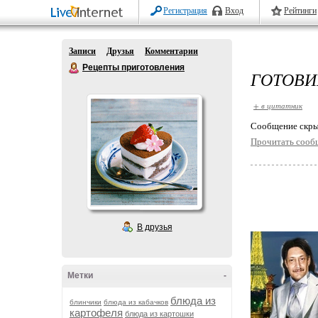
Регистрация
Вход
Рейтинги
Записи
Друзья
Комментарии
Рецепты приготовления
ГОТОВИ
+ в цитатник
Cообщение скры
Прочитать сооб
В друзья
Метки
-
блюда из
блинчики
блюда из кабачков
картофеля
блюда из картошки