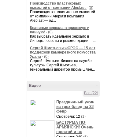
Производство пластиковых
емкостей от компании Aleplast
-
(0)
Производство пластиковых емкостей
от компании Aleplast Компания
Aleplast — од...
Красивые зеркала в прихожую и
ванную!
-
(0)
Как выбрать идеальное зеркало в
Липецке: советы и рекомендации ...
Сергей Шмотьев и ФОРЭС — 15 лет
поддержки камнерезного искусства
Урала
-
(0)
Сергей Шмотьев: бизнес на службе
культуры Сергей Шмотьев,
генеральный директор промышлен...
Видео
-
Все (22)
Праздничный ужин
из трех блюд на 23
февр
Смотрели: 12
(1)
БАСТУРМА ПО-
АРМЯНСКИ! Очень
простой и вк