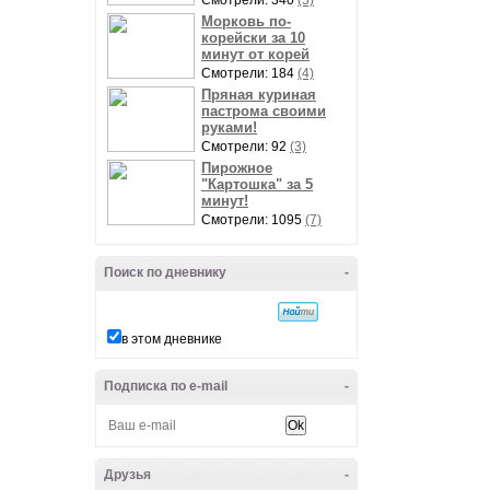
Смотрели: 340
(5)
Морковь по-
корейски за 10
минут от корей
Смотрели: 184
(4)
Пряная куриная
пастрома своими
руками!
Смотрели: 92
(3)
Пирожное
"Картошка" за 5
минут!
Смотрели: 1095
(7)
Поиск по дневнику
-
в этом дневнике
Подписка по e-mail
-
Друзья
-