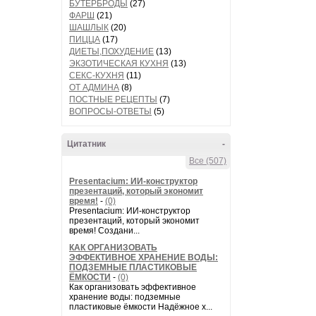
БУТЕРБРОДЫ
(27)
ФАРШ
(21)
ШАШЛЫК
(20)
ПИЦЦА
(17)
ДИЕТЫ,ПОХУДЕНИЕ
(13)
ЭКЗОТИЧЕСКАЯ КУХНЯ
(13)
СЕКС-КУХНЯ
(11)
ОТ АДМИНА
(8)
ПОСТНЫЕ РЕЦЕПТЫ
(7)
ВОПРОСЫ-ОТВЕТЫ
(5)
Цитатник
-
Все (507)
Presentacium: ИИ‑конструктор
презентаций, который экономит
время!
-
(0)
Presentacium: ИИ‑конструктор
презентаций, который экономит
время! Создани...
КАК ОРГАНИЗОВАТЬ
ЭФФЕКТИВНОЕ ХРАНЕНИЕ ВОДЫ:
ПОДЗЕМНЫЕ ПЛАСТИКОВЫЕ
ЁМКОСТИ
-
(0)
Как организовать эффективное
хранение воды: подземные
пластиковые ёмкости Надёжное х...