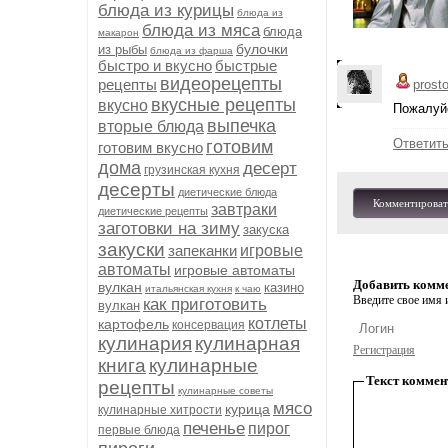
блюда из курицы
блюда из
блюда из мяса
блюда
макарон
булочки
из рыбы
блюда из фарша
быстро и вкусно
быстрые
видеорецепты
рецепты
prost
вкусные рецепты
вкусно
Пожалуйс
выпечка
вторые блюда
Ответит
готовим
готовим вкусно
дома
десерт
грузинская кухня
десерты
диетические блюда
Комментироват
завтраки
диетические рецепты
заготовки на зиму
закуска
закуски
запеканки
игровые
автоматы
игровые автоматы
Добавить комм
вулкан
казино
итальянская кухня
к чаю
Введите свое имя и
как приготовить
вулкан
котлеты
картофель
консервация
кулинария
кулинарная
Регистрация
книга
кулинарные
Текст коммен
рецепты
кулинарные советы
мясо
курица
кулинарные хитрости
печенье
пирог
первые блюда