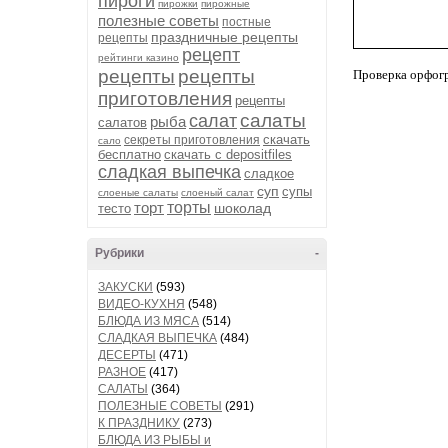
пироги
пирожки
пирожные
полезные советы
постные
праздничные рецепты
рецепты
рецепт
рейтинги казино
рецепты
рецепты
Проверка орфог
приготовления
рецепты
салаты
салат
рыба
салатов
скачать
секреты приготовления
сало
бесплатно
скачать с depositfiles
сладкая выпечка
сладкое
суп
супы
слоеные салаты
слоеный салат
торт
торты
шоколад
тесто
Рубрики
-
ЗАКУСКИ
(593)
ВИДЕО-КУХНЯ
(548)
БЛЮДА ИЗ МЯСА
(514)
СЛАДКАЯ ВЫПЕЧКА
(484)
ДЕСЕРТЫ
(471)
РАЗНОЕ
(417)
САЛАТЫ
(364)
ПОЛЕЗНЫЕ СОВЕТЫ
(291)
К ПРАЗДНИКУ
(273)
БЛЮДА ИЗ РЫБЫ и