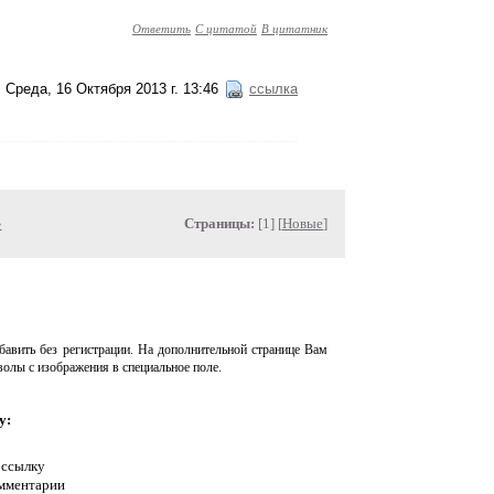
Ответить
С цитатой
В цитатник
Среда, 16 Октября 2013 г. 13:46
ссылка
»
Страницы:
[1] [
Новые
]
авить без регистрации. На дополнительной странице Вам
волы с изображения в специальное поле.
у:
 ссылку
омментарии