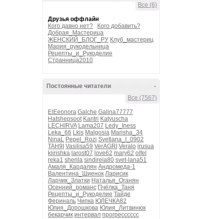
Все (6)
Друзья оффлайн
Кого давно нет?
Кого добавить?
Добрая_Мастерица
ЖЕНСКИЙ_БЛОГ_РУ
Клуб_мастериц
Мария_рукодельница
Рецепты_и_Рукоделие
Странница2010
Постоянные читатели
-
Все (7567)
ElEeonora
Galche
Galina77777
Hatshepsoot
Kantri
Katyuscha
LECHIRVA
Lama207
Ledy_Iness
Leka_66
Lkis
Malgosia
Marisha_34
NinaL
Pepel_Rozi
Svetlana_I_0902
TAH9I
Vasilisa59
VerAGRI
Veralo
irusua
kiirishka
larost07
love62
mary62
olfel
reka1
sherila
sindirela80
svet-lana51
Амаля_Кардалян
Андромеда-1
Валентина_Шиенок
Ларисик
Ларчик_Златки
Наталья_Оганян
Осенний_романс
Пчёлка_Таня
Рецепты_и_Рукоделие
Тайде
Фериналь
Чипка
ЮЛЕЧКА82
Юлия_Дорошкова
Юлия_Литвинюк
бекарчик
интервал
прогресссссс