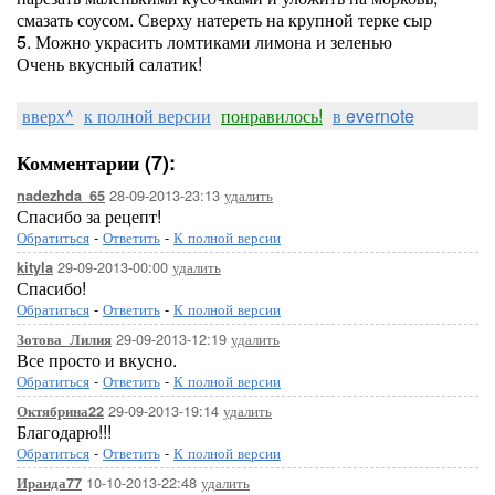
смазать соусом. Сверху натереть на крупной терке сыр
5. Можно украсить ломтиками лимона и зеленью
Очень вкусный салатик!
вверх^
к полной версии
понравилось!
в evernote
Комментарии (7):
28-09-2013-23:13
удалить
nadezhda_65
Спасибо за рецепт!
Обратиться
-
Ответить
-
К полной версии
29-09-2013-00:00
удалить
kityla
Спасибо!
Обратиться
-
Ответить
-
К полной версии
29-09-2013-12:19
удалить
Зотова_Лилия
Все просто и вкусно.
Обратиться
-
Ответить
-
К полной версии
29-09-2013-19:14
удалить
Октябрина22
Благодарю!!!
Обратиться
-
Ответить
-
К полной версии
10-10-2013-22:48
удалить
Ираида77