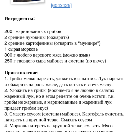
[604x425]
Ингредиенты:
200г маринованных грибов
2 средние луковицы (обжарить)
2 средние картофелины (отварить в "мундире")
1 сырая морковь
300 г любого вареного мяса (можно язык)
250 г твердого сыра майонез и сметана (по вкусу)
Приготовление:
1. Грибы мелко нарезать, уложить в салатник. Лук нарезать
и обжарить на раст. масле, дать остыть и стечь маслу.
2. Уложить на грибы (вообще-то я не люблю в салатах
жаренный лук, но в этом рецепте он очень кстати, т.к.
грибы не жареные, а маринованные и жаренный лук
придает грибам вкус)
3. Смазать соусом (сметана+майонез). Картофель очистить,
натереть на крупной терке. Смазать соусом
4. Морковь натереть на крупной терке, смазать. Мясо
нарезать маленькими кусочками и уложить на морковь,