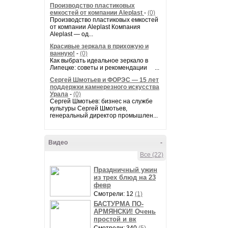
Производство пластиковых
емкостей от компании Aleplast
-
(0)
Производство пластиковых емкостей
от компании Aleplast Компания
Aleplast — од...
Красивые зеркала в прихожую и
ванную!
-
(0)
Как выбрать идеальное зеркало в
Липецке: советы и рекомендации ...
Сергей Шмотьев и ФОРЭС — 15 лет
поддержки камнерезного искусства
Урала
-
(0)
Сергей Шмотьев: бизнес на службе
культуры Сергей Шмотьев,
генеральный директор промышлен...
Видео
-
Все (22)
Праздничный ужин
из трех блюд на 23
февр
Смотрели: 12
(1)
БАСТУРМА ПО-
АРМЯНСКИ! Очень
простой и вк