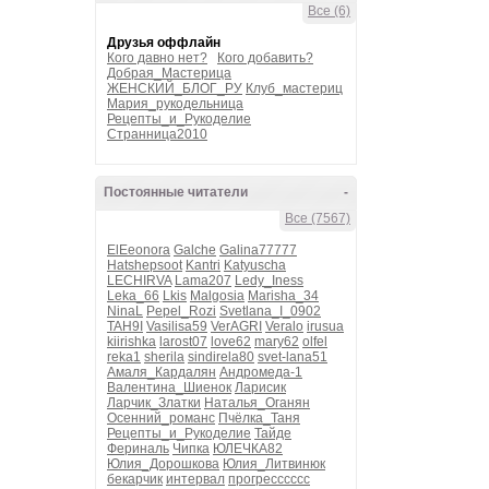
Все (6)
Друзья оффлайн
Кого давно нет?
Кого добавить?
Добрая_Мастерица
ЖЕНСКИЙ_БЛОГ_РУ
Клуб_мастериц
Мария_рукодельница
Рецепты_и_Рукоделие
Странница2010
Постоянные читатели
-
Все (7567)
ElEeonora
Galche
Galina77777
Hatshepsoot
Kantri
Katyuscha
LECHIRVA
Lama207
Ledy_Iness
Leka_66
Lkis
Malgosia
Marisha_34
NinaL
Pepel_Rozi
Svetlana_I_0902
TAH9I
Vasilisa59
VerAGRI
Veralo
irusua
kiirishka
larost07
love62
mary62
olfel
reka1
sherila
sindirela80
svet-lana51
Амаля_Кардалян
Андромеда-1
Валентина_Шиенок
Ларисик
Ларчик_Златки
Наталья_Оганян
Осенний_романс
Пчёлка_Таня
Рецепты_и_Рукоделие
Тайде
Фериналь
Чипка
ЮЛЕЧКА82
Юлия_Дорошкова
Юлия_Литвинюк
бекарчик
интервал
прогресссссс