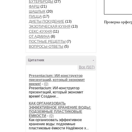
БУТЕРБРОДЫ
(27)
ФАРШ
(21)
ШАШЛЫК
(20)
ПИЦЦА
(17)
ДИЕТЫ,ПОХУДЕНИЕ
(13)
Проверка орфог
ЭКЗОТИЧЕСКАЯ КУХНЯ
(13)
СЕКС-КУХНЯ
(11)
ОТ АДМИНА
(8)
ПОСТНЫЕ РЕЦЕПТЫ
(7)
ВОПРОСЫ-ОТВЕТЫ
(5)
Цитатник
-
Все (507)
Presentacium: ИИ‑конструктор
презентаций, который экономит
время!
-
(0)
Presentacium: ИИ‑конструктор
презентаций, который экономит
время! Создани...
КАК ОРГАНИЗОВАТЬ
ЭФФЕКТИВНОЕ ХРАНЕНИЕ ВОДЫ:
ПОДЗЕМНЫЕ ПЛАСТИКОВЫЕ
ЁМКОСТИ
-
(0)
Как организовать эффективное
хранение воды: подземные
пластиковые ёмкости Надёжное х...