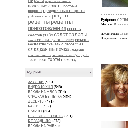
пироги
пирожки
пирожные
полезные советы
постные
праздничные рецепты
рецепты
рецепт
рейтинги казино
Рубрики:
СУПЫ
рецепты
рецепты
Метки:
Вкусный
приготовления
рецепты
салаты
салат
Процитировано
28 раз
рыба
салатов
Понравилось:
12 поль
скачать
секреты приготовления
сало
бесплатно
скачать с depositfiles
сладкая выпечка
сладкое
суп
супы
слоеные салаты
слоеный салат
торт
торты
шоколад
тесто
Рубрики
-
ЗАКУСКИ
(593)
ВИДЕО-КУХНЯ
(548)
БЛЮДА ИЗ МЯСА
(514)
СЛАДКАЯ ВЫПЕЧКА
(484)
ДЕСЕРТЫ
(471)
РАЗНОЕ
(417)
САЛАТЫ
(364)
ПОЛЕЗНЫЕ СОВЕТЫ
(291)
К ПРАЗДНИКУ
(273)
БЛЮДА ИЗ РЫБЫ и