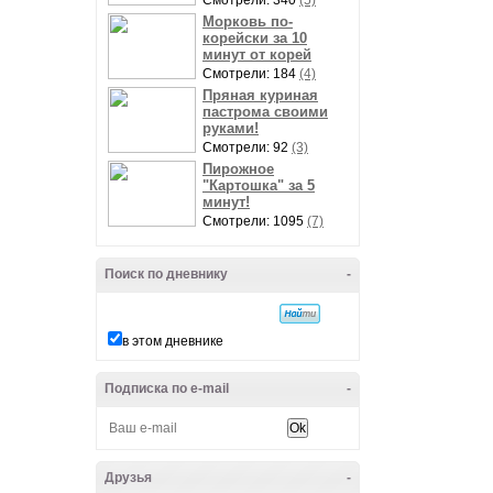
Смотрели: 340
(5)
Морковь по-
корейски за 10
минут от корей
Смотрели: 184
(4)
Пряная куриная
пастрома своими
руками!
Смотрели: 92
(3)
Пирожное
"Картошка" за 5
минут!
Смотрели: 1095
(7)
Поиск по дневнику
-
в этом дневнике
Подписка по e-mail
-
Друзья
-