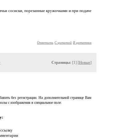
ичьи сосиски, порезанные кружочками и при подаче
Ответить
С цитатой
В цитатник
»
Страницы:
[1] [
Новые
]
авить без регистрации. На дополнительной странице Вам
волы с изображения в специальное поле.
у:
 ссылку
омментарии