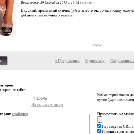
Воскресенье, 29 Сентября 2013 г. 16:02 (
ссылка
)
Вкусный, ароматный супчик )) А я вместо окорочков кладу охотн
добавляю много-много зелени.
« Пред. запись
—
К дневнику
—
След. запись 
ь
ентарий:
 пароль на сайте:
Комментарий можно доб
нужно будет ввести сим
Напоминание пароля
тария:
смайлики
Прикрепить картинк
Переводить URL в
Подписаться на к