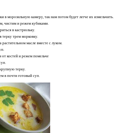
ки в морозильную камеру, так нам потом будет легче их измельчить.
м, чистим и режем кубиками.
риться в кастрюльку.
в терку трем морковку.
а растительном масле вместе с луком.
уп.
м от костей и режем помельче
суп.
 крупную терку.
ем в почти готовый суп.