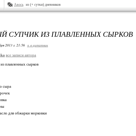
Авось
из (+ сутки) дневников
Й СУПЧИК ИЗ ПЛАВЛЕННЫХ СЫРКОВ
бря 2013 г. 21:56
+ в цитатник
ika
все записи автора
 из плавленных сырков
го сыра
орочек
овка
ины
масло для обжарки морковки