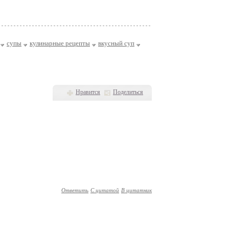
супы
кулинарные рецепты
вкусный суп
Нравится
Поделиться
Ответить
С цитатой
В цитатник