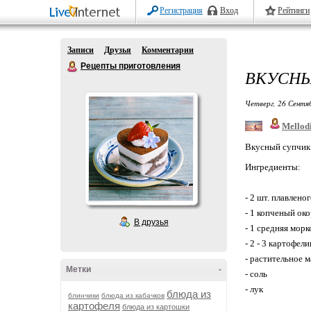
Регистрация
Вход
Рейтинги
Записи
Друзья
Комментарии
Рецепты приготовления
ВКУСНЫ
Четверг, 26 Сентя
Mellod
Вкусный супчик
Ингредиенты:
- 2 шт. плавлено
- 1 копченый ок
В друзья
- 1 средняя морк
- 2 - 3 картофел
- растительное 
Метки
-
- соль
- лук
блюда из
блинчики
блюда из кабачков
картофеля
блюда из картошки