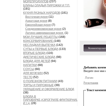
МОРЕПРОДУКТОВ
(237)
БЛИНЫ,ОЛАДЬЯ,ПИРОЖКИ И Т.П.
(191)
КУХНЯ РАЗНЫХ НАРОДОВ
(181)
Восточная кухня
(11)
Азиатская кухня
(8)
Европейская кухня
(7)
Средиземноморская кухня
(2)
Латино-американская кухня.
(1)
МОИ ЛУЧШИЕ РЕЦЕПТЫ
(168)
КОНСЕРВИРОВАНИЕ
(148)
НЕСЛАДКАЯ ВЫПЕЧКА
(142)
Комментироват
СУПЫ и ПЕРВЫЕ БЛЮДА
(133)
ВТОРЫЕ БЛЮДА
(116)
ДИЕТИЧЕСКИЕ БЛЮДА
(98)
БЛЮДА ДЛЯ ДЕТЕЙ
(94)
НАПИТКИ
(68)
Добавить комм
СОУСЫ
(66)
Введите свое имя и
ДЛЯ МУЖЧИН
(52)
ТЕСТО
(52)
О ПОЛЕЗНОМ ПИТАНИИ
(43)
Регистрация
ТОРТЫ И ПИРОЖНЫЕ
(39)
УКРАШЕНИЕ И ОФОРМЛЕНИЕ БЛЮД
Текст коммен
(38)
БЛЮДА В
ПАРОВАРКЕ,АЭРОГРИЛЕ,ФРИТЮРНИЦЕ
И т.д.
(28)