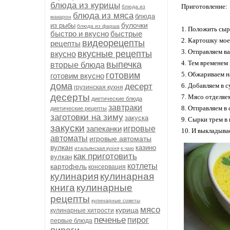
блюда из курицы
Приготовление:
блюда из
блюда из мяса
блюда
макарон
булочки
из рыбы
блюда из фарша
1. Положить сыр
быстро и вкусно
быстрые
2. Картошку мое
видеорецепты
рецепты
3. Отправляем ва
вкусные рецепты
вкусно
4. Тем временем 
выпечка
вторые блюда
готовим
5. Обжариваем н
готовим вкусно
дома
десерт
6. Добавляем в с
грузинская кухня
десерты
7. Мясо отделяе
диетические блюда
завтраки
8. Отправляем в 
диетические рецепты
заготовки на зиму
закуска
9. Сырки трем в
закуски
запеканки
игровые
10. И выкладыва
автоматы
игровые автоматы
вулкан
казино
итальянская кухня
к чаю
как приготовить
вулкан
котлеты
картофель
консервация
кулинария
кулинарная
книга
кулинарные
рецепты
кулинарные советы
мясо
курица
кулинарные хитрости
печенье
пирог
первые блюда