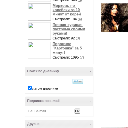
Смотрели: 340
(5)
Морковь по-
корейски за 10
минут от корей
Смотрели: 184
(4)
Пряная куриная
пастрома своими
руками!
Смотрели: 92
(3)
Пирожное
"Картошка" за 5
минут!
Смотрели: 1095
(7)
Поиск по дневнику
-
в этом дневнике
Подписка по e-mail
-
Друзья
-