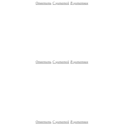
Ответить
С цитатой
В цитатник
Ответить
С цитатой
В цитатник
Ответить
С цитатой
В цитатник