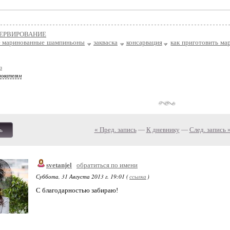
ЕРВИРОВАНИЕ
 маринованные шампиньоны
закваска
консарвация
как приготовить м
з
зователям
« Пред. запись
—
К дневнику
—
След. запись 
ь
svetanjel
обратиться по имени
Суббота, 31 Августа 2013 г. 19:01 (
ссылка
)
С благодарностью забираю!