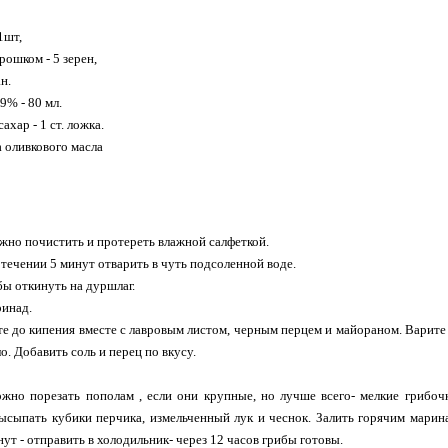
1шт,
рошком - 5 зерен,
н.
9% - 80 мл.
 сахар - 1 ст. ложка.
а оливкового масла
но почистить и протереть влажной салфеткой.
 течении 5 минут отварить в чуть подсоленной воде.
ы откинуть на дуршлаг.
ринад.
те до кипения вместе с лавровым листом, черным перцем и майораном. Варите 
о. Добавить соль и перец по вкусу.
но порезать пополам , если они крупные, но лучше всего- мелкие грибочк
ысыпать кубики перчика, измельченный лук и чеснок. Залить горячим марин
ут - отправить в холодильник- через 12 часов грибы готовы.