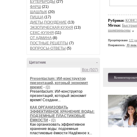
БУТЕРБРОДЫ
(27)
ФАРШ
(21)
ШАШЛЫК
(20)
ПИЦЦА
(17)
Рубрики:
КОНС
ДИЕТЫ,ПОХУДЕНИЕ
(13)
Метки:
Быстрые
ЭКЗОТИЧЕСКАЯ КУХНЯ
(13)
шампиньоны
СЕКС-КУХНЯ
(11)
ОТ АДМИНА
(8)
Процитировано
122 ра
ПОСТНЫЕ РЕЦЕПТЫ
(7)
Понравилось:
35 поль
ВОПРОСЫ-ОТВЕТЫ
(5)
Цитатник
-
Все (507)
Комментироват
Presentacium: ИИ‑конструктор
презентаций, который экономит
время!
-
(0)
Presentacium: ИИ‑конструктор
презентаций, который экономит
время! Создани...
КАК ОРГАНИЗОВАТЬ
ЭФФЕКТИВНОЕ ХРАНЕНИЕ ВОДЫ:
ПОДЗЕМНЫЕ ПЛАСТИКОВЫЕ
ЁМКОСТИ
-
(0)
Как организовать эффективное
хранение воды: подземные
пластиковые ёмкости Надёжное х...