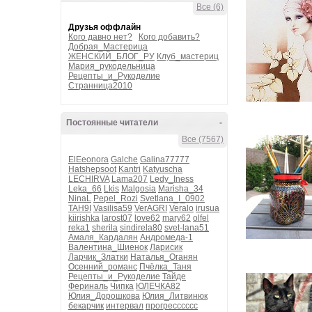
Все (6)
Друзья оффлайн
Кого давно нет?
Кого добавить?
Добрая_Мастерица
ЖЕНСКИЙ_БЛОГ_РУ
Клуб_мастериц
Мария_рукодельница
Рецепты_и_Рукоделие
Странница2010
Постоянные читатели
-
Все (7567)
ElEeonora
Galche
Galina77777
Hatshepsoot
Kantri
Katyuscha
LECHIRVA
Lama207
Ledy_Iness
Leka_66
Lkis
Malgosia
Marisha_34
NinaL
Pepel_Rozi
Svetlana_I_0902
TAH9I
Vasilisa59
VerAGRI
Veralo
irusua
kiirishka
larost07
love62
mary62
olfel
reka1
sherila
sindirela80
svet-lana51
Амаля_Кардалян
Андромеда-1
Валентина_Шиенок
Ларисик
Ларчик_Златки
Наталья_Оганян
Осенний_романс
Пчёлка_Таня
Рецепты_и_Рукоделие
Тайде
Фериналь
Чипка
ЮЛЕЧКА82
Юлия_Дорошкова
Юлия_Литвинюк
бекарчик
интервал
прогресссссс