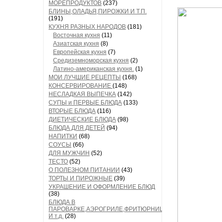
МОРЕПРОДУКТОВ
(237)
БЛИНЫ,ОЛАДЬЯ,ПИРОЖКИ И Т.П.
(191)
КУХНЯ РАЗНЫХ НАРОДОВ
(181)
Восточная кухня
(11)
Азиатская кухня
(8)
Европейская кухня
(7)
Средиземноморская кухня
(2)
Латино-американская кухня.
(1)
МОИ ЛУЧШИЕ РЕЦЕПТЫ
(168)
КОНСЕРВИРОВАНИЕ
(148)
НЕСЛАДКАЯ ВЫПЕЧКА
(142)
СУПЫ и ПЕРВЫЕ БЛЮДА
(133)
ВТОРЫЕ БЛЮДА
(116)
ДИЕТИЧЕСКИЕ БЛЮДА
(98)
БЛЮДА ДЛЯ ДЕТЕЙ
(94)
НАПИТКИ
(68)
СОУСЫ
(66)
ДЛЯ МУЖЧИН
(52)
ТЕСТО
(52)
О ПОЛЕЗНОМ ПИТАНИИ
(43)
ТОРТЫ И ПИРОЖНЫЕ
(39)
УКРАШЕНИЕ И ОФОРМЛЕНИЕ БЛЮД
(38)
БЛЮДА В
ПАРОВАРКЕ,АЭРОГРИЛЕ,ФРИТЮРНИЦЕ
И т.д.
(28)