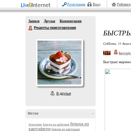
Регистрация
Вход
Рейтинги
Записи
Друзья
Комментарии
Рецепты приготовления
БЫСТР
Суббота, 31 Авгус
heregir
Быстрые марин
В друзья
Метки
-
блюда из
блинчики
блюда из кабачков
картофеля
блюда из картошки