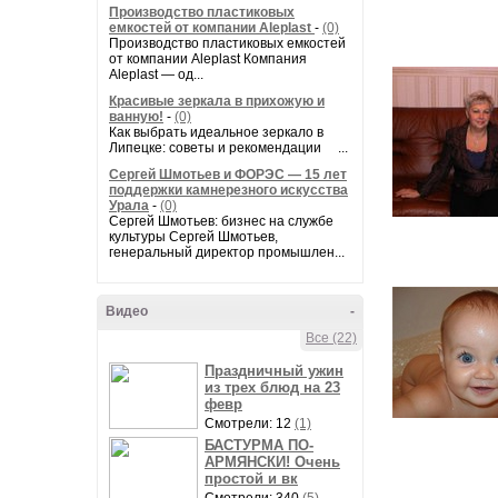
Производство пластиковых
емкостей от компании Aleplast
-
(0)
Производство пластиковых емкостей
от компании Aleplast Компания
Aleplast — од...
Красивые зеркала в прихожую и
ванную!
-
(0)
Как выбрать идеальное зеркало в
Липецке: советы и рекомендации ...
Сергей Шмотьев и ФОРЭС — 15 лет
поддержки камнерезного искусства
Урала
-
(0)
Сергей Шмотьев: бизнес на службе
культуры Сергей Шмотьев,
генеральный директор промышлен...
Видео
-
Все (22)
Праздничный ужин
из трех блюд на 23
февр
Смотрели: 12
(1)
БАСТУРМА ПО-
АРМЯНСКИ! Очень
простой и вк