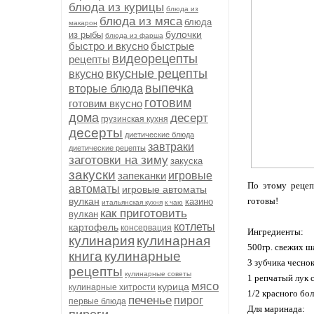
блюда из курицы
блюда из
блюда из мяса
блюда
макарон
булочки
из рыбы
блюда из фарша
быстро и вкусно
быстрые
видеорецепты
рецепты
вкусные рецепты
вкусно
выпечка
вторые блюда
готовим
готовим вкусно
дома
десерт
грузинская кухня
десерты
диетические блюда
завтраки
диетические рецепты
заготовки на зиму
закуска
закуски
запеканки
игровые
По этому рецеп
автоматы
игровые автоматы
вулкан
готовы!
казино
итальянская кухня
к чаю
как приготовить
вулкан
котлеты
картофель
консервация
Ингредиенты:
кулинария
кулинарная
500гр. свежих ш
книга
кулинарные
3 зубчика чеснок
рецепты
кулинарные советы
1 репчатый лук 
мясо
курица
кулинарные хитрости
1/2 красного бол
печенье
пирог
первые блюда
Для маринада: