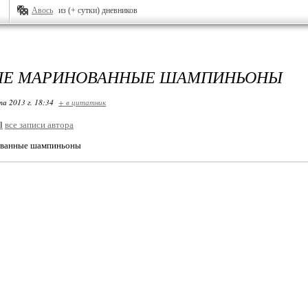
Авось
из (+ сутки) дневников
ЫЕ МАРИНОВАННЫЕ ШАМПИНЬОНЫ
та 2013 г. 18:34
+ в цитатник
l
все записи автора
ованные шампиньоны