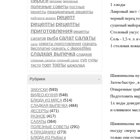
пироги
пирожки
пирожные
1 л.воды
полезные советы
постные
праздничные рецепты
Лавровый лист -
рецепты
рецепт
черный перец го
рейтинги казино
рецепты
рецепты
сушеный майора
приготовления
рецепты
Столовый уксус 
салаты
салат
рыба
салатов
Соль - 1,5 ч. л. и
скачать
секреты приготовления
сало
1 столовая ложк
бесплатно
скачать с depositfiles
сладкая выпечка
сладкое
суп
супы
слоеные салаты
слоеный салат
торт
торты
шоколад
тесто
Шампиньоны нуж
Рубрики
-
Затем быстро , в
Отваренные гриб
ЗАКУСКИ
(593)
ВИДЕО-КУХНЯ
(548)
Подготовить ма
БЛЮДА ИЗ МЯСА
(514)
1л. воды доведи
СЛАДКАЯ ВЫПЕЧКА
(484)
и оливковое масл
ДЕСЕРТЫ
(471)
РАЗНОЕ
(417)
САЛАТЫ
(364)
Шампиньоны мож
ПОЛЕЗНЫЕ СОВЕТЫ
(291)
посуду сверху в
К ПРАЗДНИКУ
(273)
только они остын
БЛЮДА ИЗ РЫБЫ и