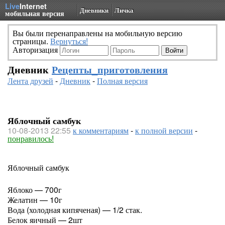
Live
Internet
Дневники
Личка
мобильная версия
Вы были перенаправлены на мобильную версию
страницы.
Вернуться!
Авторизация
Дневник
Рецепты_приготовления
Лента друзей
-
Дневник
-
Полная версия
Яблочный самбук
10-08-2013 22:55
к комментариям
-
к полной версии
-
понравилось!
Яблочный самбук
Яблоко — 700г
Желатин — 10г
Вода (холодная кипяченая) — 1/2 стак.
Белок яичный — 2шт