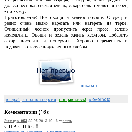
долька чеснока, свежая зелень, сахар, соль и молотый перец
- по вкусу.
Приготовление: Все овощи и зелень помыть. Огурец и
редис очень мелко нарезать или натереть на терке.
Очищенный чеснок пропустить через пресс, зелень
измельчить. Овощи и зелень залить кефиром, добавить
сахар, посолить и поперчить. Хорошо перемешать и
подавать к столу с поджаренным хлебом.
[показать]
вверх^
к полной версии
понравилось!
в evernote
Комментарии (16):
22-05-2013-19:18
удалить
Зинаида1953
С П А С И Б О !!!
Обратиться
-
Ответить
-
К полной версии