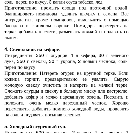
соль, перец по вкусу, 3 капли соуса табаско, лед.
Приготовление: промыть овощи под проточной водой,
бланшировать помидоры, удалить шкурку и семена. Все
ингредиенты, кроме помидоров, измельчить с помощью
блендера в глиняном горшке. Помидоры перетереть на
терке, добавить к смеси, размешать ложкой и подавать со
льдом.
4. Свекольник на кефире
.
Ингредиенты: 350 г огурцов, 1 л кефира, 30 г зеленого
лука, 350 г свеклы, 30 г укропа, 2 дольки чеснока, соль,
перец по вкусу.
Приготовление: Натереть огурец на крупной терке. Если
кожица горчит, предварительно ее удалить. Сырую
молодую свеклу очистить и натереть на мелкой терке.
Сложить огурцы и свеклу в большую миску или кастрюлю,
добавить кефир и мелко нарезанную зелень. Посолить и
положить очень мелко нарезанный чеснок. Хорошо
перемешать, добавить немного холодной воды, проверить
на соль и подавать, посыпав зеленью.
5. Холодный огуречный суп.
Ингредиенты: 600 мл кефира, 2 огурца, 4 шт. редиса, 1