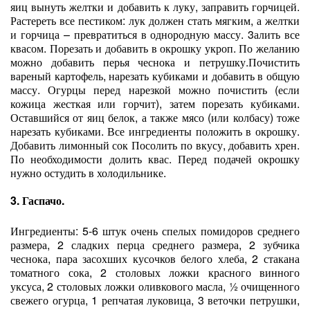
яиц вынуть желтки и добавить к луку, заправить горчицей.
Растереть все пестиком: лук должен стать мягким, а желтки
и горчица – превратиться в однородную массу. 3алить все
квасом. Порезать и добавить в окрошку укроп. По желанию
можно добавить перья чеснока и петрушку.Почистить
вареный картофель, нарезать кубиками и добавить в общую
массу. Огурцы перед нарезкой можно почистить (если
кожица жесткая или горчит), затем порезать кубиками.
Оставшийся от яиц белок, а также мясо (или колбасу) тоже
нарезать кубиками. Все ингредиенты положить в окрошку.
Добавить лимонный сок Посолить по вкусу, добавить хрен.
По необходимости долить квас. Перед подачей окрошку
нужно остудить в холодильнике.
3. Гаспачо.
Ингредиенты: 5-6 штук очень спелых помидоров среднего
размера, 2 сладких перца среднего размера, 2 зубчика
чеснока, пара засохших кусочков белого хлеба, 2 стакана
томатного сока, 2 столовых ложки красного винного
уксуса, 2 столовых ложки оливкового масла, ½ очищенного
свежего огурца, 1 репчатая луковица, 3 веточки петрушки,