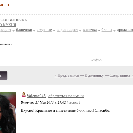
асло.
КАЯ ВЫПЕЧКА
О-КУХНЯ
рецепт
блинчики
ажурные
видеорецепт
выпечка
блины
дрожжево
зователям
« Пред. запись
—
К дневнику
—
След. запись 
ь
Valenta045
обратиться по имени
Вторник, 21 Мая 2013 г. 21:02 (
ссылка
)
Вкусно! Красивые и аппетитные блинчики! Спасибо.