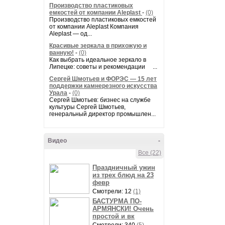
Производство пластиковых
емкостей от компании Aleplast
-
(0)
Производство пластиковых емкостей
от компании Aleplast Компания
Aleplast — од...
Красивые зеркала в прихожую и
ванную!
-
(0)
Как выбрать идеальное зеркало в
Липецке: советы и рекомендации ...
Сергей Шмотьев и ФОРЭС — 15 лет
поддержки камнерезного искусства
Урала
-
(0)
Сергей Шмотьев: бизнес на службе
культуры Сергей Шмотьев,
генеральный директор промышлен...
Видео
-
Все (22)
Праздничный ужин
из трех блюд на 23
февр
Смотрели: 12
(1)
БАСТУРМА ПО-
АРМЯНСКИ! Очень
простой и вк