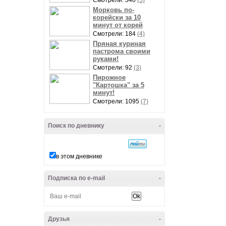
Смотрели: 340
(5)
Морковь по-
корейски за 10
минут от корей
Смотрели: 184
(4)
Пряная куриная
пастрома своими
руками!
Смотрели: 92
(3)
Пирожное
"Картошка" за 5
минут!
Смотрели: 1095
(7)
Поиск по дневнику
-
в этом дневнике
Подписка по e-mail
-
Друзья
-