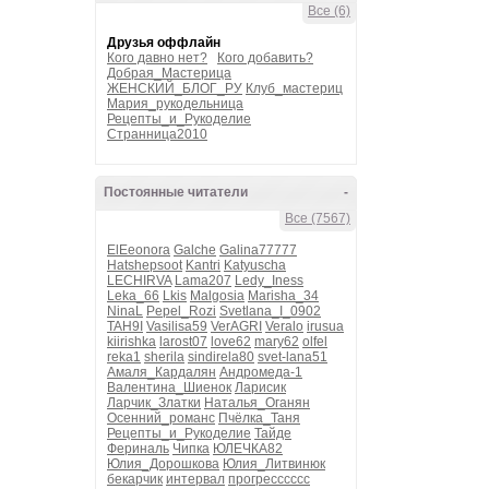
Все (6)
Друзья оффлайн
Кого давно нет?
Кого добавить?
Добрая_Мастерица
ЖЕНСКИЙ_БЛОГ_РУ
Клуб_мастериц
Мария_рукодельница
Рецепты_и_Рукоделие
Странница2010
Постоянные читатели
-
Все (7567)
ElEeonora
Galche
Galina77777
Hatshepsoot
Kantri
Katyuscha
LECHIRVA
Lama207
Ledy_Iness
Leka_66
Lkis
Malgosia
Marisha_34
NinaL
Pepel_Rozi
Svetlana_I_0902
TAH9I
Vasilisa59
VerAGRI
Veralo
irusua
kiirishka
larost07
love62
mary62
olfel
reka1
sherila
sindirela80
svet-lana51
Амаля_Кардалян
Андромеда-1
Валентина_Шиенок
Ларисик
Ларчик_Златки
Наталья_Оганян
Осенний_романс
Пчёлка_Таня
Рецепты_и_Рукоделие
Тайде
Фериналь
Чипка
ЮЛЕЧКА82
Юлия_Дорошкова
Юлия_Литвинюк
бекарчик
интервал
прогресссссс