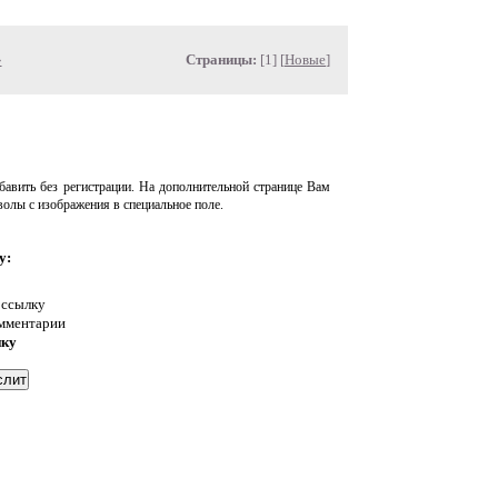
»
Страницы:
[1] [
Новые
]
авить без регистрации. На дополнительной странице Вам
волы с изображения в специальное поле.
у:
 ссылку
омментарии
нку