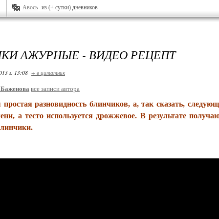
Авось
из (+ сутки) дневников
КИ АЖУРНЫЕ - ВИДЕО РЕЦЕПТ
013 г. 13:08
+ в цитатник
_Баженова
все записи автора
я простая разновидность блинчиков, а, так сказать, следую
ени, а тесто используется дрожжевое. В результате получа
линчики.