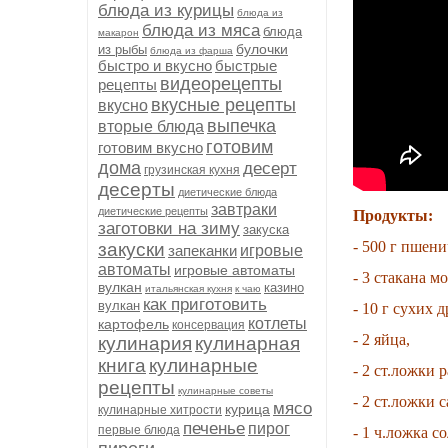
блюда из курицы
блюда из
блюда из мяса
блюда
макарон
булочки
из рыбы
блюда из фарша
быстро и вкусно
быстрые
видеорецепты
рецепты
вкусные рецепты
вкусно
выпечка
вторые блюда
готовим
готовим вкусно
дома
десерт
грузинская кухня
десерты
диетические блюда
завтраки
диетические рецепты
Продукты:
заготовки на зиму
закуска
-
500 г пшени
закуски
запеканки
игровые
автоматы
игровые автоматы
- 3 стакана м
вулкан
казино
итальянская кухня
к чаю
как приготовить
вулкан
- 10 г сухих 
котлеты
картофель
консервация
- 2 яйца,
кулинария
кулинарная
книга
кулинарные
- 2 ст.ложки 
рецепты
кулинарные советы
- 2 ст.ложки с
мясо
курица
кулинарные хитрости
печенье
пирог
первые блюда
- 1 ч.ложка со