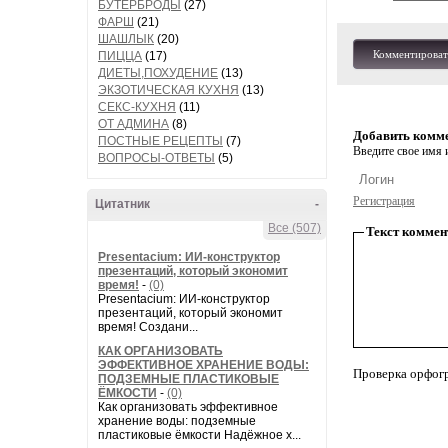
БУТЕРБРОДЫ
(27)
ФАРШ
(21)
ШАШЛЫК
(20)
Комментироват
ПИЦЦА
(17)
ДИЕТЫ,ПОХУДЕНИЕ
(13)
ЭКЗОТИЧЕСКАЯ КУХНЯ
(13)
СЕКС-КУХНЯ
(11)
ОТ АДМИНА
(8)
Добавить комм
ПОСТНЫЕ РЕЦЕПТЫ
(7)
Введите свое имя и
ВОПРОСЫ-ОТВЕТЫ
(5)
Регистрация
Цитатник
-
Все (507)
Текст коммен
Presentacium: ИИ‑конструктор
презентаций, который экономит
время!
-
(0)
Presentacium: ИИ‑конструктор
презентаций, который экономит
время! Создани...
КАК ОРГАНИЗОВАТЬ
ЭФФЕКТИВНОЕ ХРАНЕНИЕ ВОДЫ:
Проверка орфог
ПОДЗЕМНЫЕ ПЛАСТИКОВЫЕ
ЁМКОСТИ
-
(0)
Как организовать эффективное
хранение воды: подземные
пластиковые ёмкости Надёжное х...