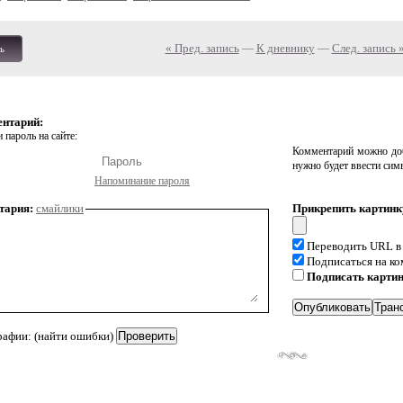
« Пред. запись
—
К дневнику
—
След. запись 
ь
ентарий:
 пароль на сайте:
Комментарий можно доб
нужно будет ввести сим
Напоминание пароля
тария:
смайлики
Прикрепить картинк
Переводить URL в
Подписаться на к
Подписать карти
рафии: (найти ошибки)