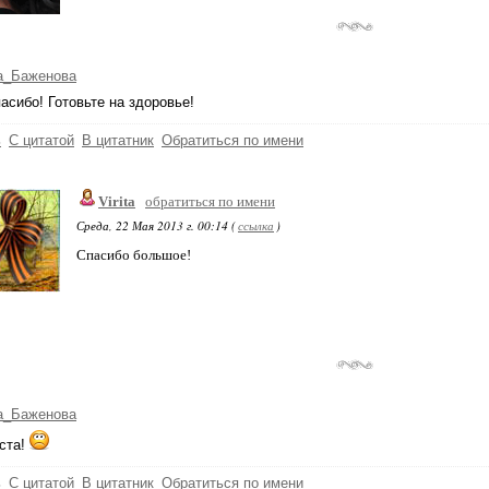
а_Баженова
асибо! Готовьте на здоровье!
ь
С цитатой
В цитатник
Обратиться по имени
Virita
обратиться по имени
Среда, 22 Мая 2013 г. 00:14 (
ссылка
)
Спасибо большое!
а_Баженова
ста!
ь
С цитатой
В цитатник
Обратиться по имени