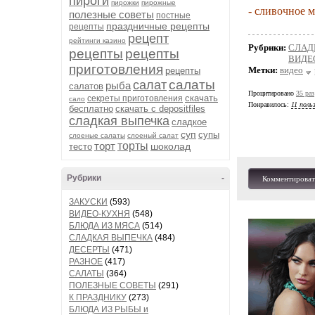
пироги
пирожки
пирожные
- сливочное м
полезные советы
постные
праздничные рецепты
рецепты
рецепт
рейтинги казино
Рубрики:
СЛАД
рецепты
рецепты
ВИДЕ
приготовления
Метки:
видео
рецепты
салаты
салат
рыба
салатов
Процитировано
35 раз
скачать
секреты приготовления
сало
Понравилось:
11 поль
бесплатно
скачать с depositfiles
сладкая выпечка
сладкое
суп
супы
слоеные салаты
слоеный салат
торт
торты
шоколад
тесто
Рубрики
-
Комментироват
ЗАКУСКИ
(593)
ВИДЕО-КУХНЯ
(548)
БЛЮДА ИЗ МЯСА
(514)
СЛАДКАЯ ВЫПЕЧКА
(484)
ДЕСЕРТЫ
(471)
РАЗНОЕ
(417)
САЛАТЫ
(364)
ПОЛЕЗНЫЕ СОВЕТЫ
(291)
К ПРАЗДНИКУ
(273)
БЛЮДА ИЗ РЫБЫ и