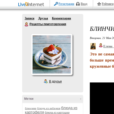
Регистрация
Вход
Рейтинги
Записи
Друзья
Комментарии
Рецепты приготовления
БЛИНЧИ
Вторник, 21 Мая 2
Елена
Это не сама
больше врем
кружевные б
В друзья
Метки
-
блюда из
блинчики
блюда из кабачков
картофеля
блюда из картошки