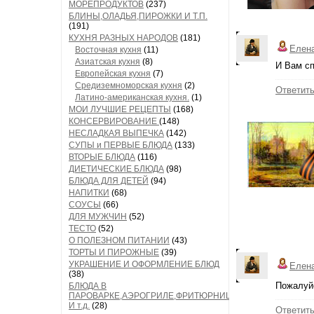
МОРЕПРОДУКТОВ
(237)
БЛИНЫ,ОЛАДЬЯ,ПИРОЖКИ И Т.П.
(191)
КУХНЯ РАЗНЫХ НАРОДОВ
(181)
Елен
Восточная кухня
(11)
Азиатская кухня
(8)
И Вам сп
Европейская кухня
(7)
Средиземноморская кухня
(2)
Ответит
Латино-американская кухня.
(1)
МОИ ЛУЧШИЕ РЕЦЕПТЫ
(168)
КОНСЕРВИРОВАНИЕ
(148)
НЕСЛАДКАЯ ВЫПЕЧКА
(142)
СУПЫ и ПЕРВЫЕ БЛЮДА
(133)
ВТОРЫЕ БЛЮДА
(116)
ДИЕТИЧЕСКИЕ БЛЮДА
(98)
БЛЮДА ДЛЯ ДЕТЕЙ
(94)
НАПИТКИ
(68)
СОУСЫ
(66)
ДЛЯ МУЖЧИН
(52)
ТЕСТО
(52)
О ПОЛЕЗНОМ ПИТАНИИ
(43)
ТОРТЫ И ПИРОЖНЫЕ
(39)
УКРАШЕНИЕ И ОФОРМЛЕНИЕ БЛЮД
Елен
(38)
Пожалуй
БЛЮДА В
ПАРОВАРКЕ,АЭРОГРИЛЕ,ФРИТЮРНИЦЕ
И т.д.
(28)
Ответит