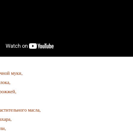
чной муки,
олока,
дрожжей,
растительного масла,
ахара,
ли,