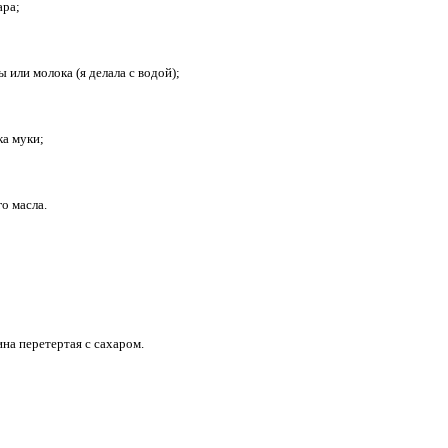
ара;
ды или молока (я делала с водой);
ка муки;
го масла.
ина перетертая с сахаром.