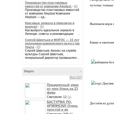
Производство пластиковых
чуточку тоньше.
емкостей от компании Aleplast
-
(0)
Производство пластиковых емкостей
от компании Aleplast Компания
Aleplast — од...
Красивые зеркала в прихожую и
Выпекаем корж п
ванную!
-
(0)
Как выбрать идеальное зеркало в
Липецке: советы и рекомендации ...
Сергей Шмотьев и ФОРЭС — 15 лет
Ближе к окончан
поддержки камнерезного искусства
Урала
-
(0)
Сергей Шмотьев: бизнес на службе
культуры Сергей Шмотьев,
генеральный директор промышлен...
Видео
-
Все (22)
Праздничный ужин
из трех блюд на 23
февр
Смотрели: 12
(1)
БАСТУРМА ПО-
Достаём из духо
АРМЯНСКИ! Очень
простой и вк