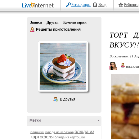
Регистрация
Вход
Рейтинги
Записи
Друзья
Комментарии
Рецепты приготовления
ТОРТ 
ВКУСУ!!
Воскресенье, 21 Ап
надюш
В друзья
Метки
-
блюда из
блинчики
блюда из кабачков
картофеля
блюда из картошки