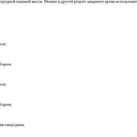
ородной пышной массы. Можно и другой рецепт заварного крема использовать
езе;
й крем;
езе;
й крем;
тая смородина;