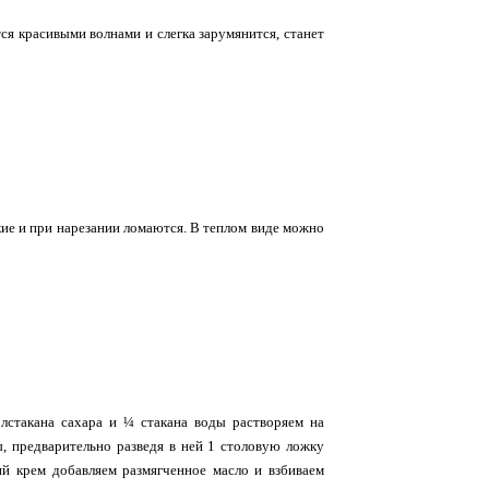
ся красивыми волнами и слегка зарумянится, станет
хкие и при нарезании ломаются. В теплом виде можно
лстакана сахара и ¼ стакана воды растворяем на
ы, предварительно разведя в ней 1 столовую ложку
ий крем добавляем размягченное масло и взбиваем