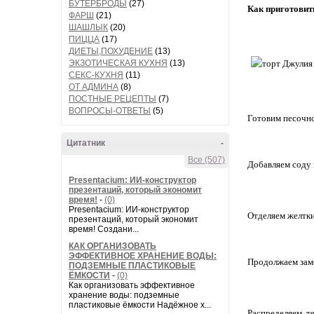
БУТЕРБРОДЫ
(27)
Как приготовит
ФАРШ
(21)
ШАШЛЫК
(20)
ПИЦЦА
(17)
ДИЕТЫ,ПОХУДЕНИЕ
(13)
ЭКЗОТИЧЕСКАЯ КУХНЯ
(13)
СЕКС-КУХНЯ
(11)
ОТ АДМИНА
(8)
ПОСТНЫЕ РЕЦЕПТЫ
(7)
ВОПРОСЫ-ОТВЕТЫ
(5)
Готовим песочно
Цитатник
-
Все (507)
Добавляем соду 
Presentacium: ИИ‑конструктор
презентаций, который экономит
время!
-
(0)
Presentacium: ИИ‑конструктор
Отделяем желтки 
презентаций, который экономит
время! Создани...
КАК ОРГАНИЗОВАТЬ
ЭФФЕКТИВНОЕ ХРАНЕНИЕ ВОДЫ:
Продолжаем заме
ПОДЗЕМНЫЕ ПЛАСТИКОВЫЕ
ЁМКОСТИ
-
(0)
Как организовать эффективное
хранение воды: подземные
пластиковые ёмкости Надёжное х...
Распределяем т