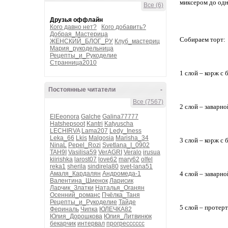
миксером до одн
Все (6)
Друзья оффлайн
Кого давно нет?
Кого добавить?
Добрая_Мастерица
Собираем торт:
ЖЕНСКИЙ_БЛОГ_РУ
Клуб_мастериц
Мария_рукодельница
Рецепты_и_Рукоделие
Странница2010
1 слой – корж с б
Постоянные читатели
-
Все (7567)
2 слой – заварно
ElEeonora
Galche
Galina77777
Hatshepsoot
Kantri
Katyuscha
LECHIRVA
Lama207
Ledy_Iness
Leka_66
Lkis
Malgosia
Marisha_34
3 слой – корж с б
NinaL
Pepel_Rozi
Svetlana_I_0902
TAH9I
Vasilisa59
VerAGRI
Veralo
irusua
kiirishka
larost07
love62
mary62
olfel
reka1
sherila
sindirela80
svet-lana51
Амаля_Кардалян
Андромеда-1
4 слой – заварно
Валентина_Шиенок
Ларисик
Ларчик_Златки
Наталья_Оганян
Осенний_романс
Пчёлка_Таня
Рецепты_и_Рукоделие
Тайде
5 слой – протер
Фериналь
Чипка
ЮЛЕЧКА82
Юлия_Дорошкова
Юлия_Литвинюк
бекарчик
интервал
прогресссссс