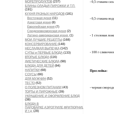
МОРЕПРОДУКТОВ
(237)
- 0,5 стакана сах
БЛИНЫ,ОЛАДЬЯ,ПИРОЖКИ И Т.П.
(191)
КУХНЯ РАЗНЫХ НАРОДОВ
(181)
Восточная кухня
(11)
- 0,5 стакана во
Азиатская кухня
(8)
Европейская кухня
(7)
Средиземноморская кухня
(2)
- 1 столовая лож
Латино-американская кухня.
(1)
МОИ ЛУЧШИЕ РЕЦЕПТЫ
(168)
КОНСЕРВИРОВАНИЕ
(148)
НЕСЛАДКАЯ ВЫПЕЧКА
(142)
- 100 г сливочно
СУПЫ и ПЕРВЫЕ БЛЮДА
(133)
ВТОРЫЕ БЛЮДА
(116)
ДИЕТИЧЕСКИЕ БЛЮДА
(98)
БЛЮДА ДЛЯ ДЕТЕЙ
(94)
НАПИТКИ
(68)
Прослойка:
СОУСЫ
(66)
ДЛЯ МУЖЧИН
(52)
ТЕСТО
(52)
О ПОЛЕЗНОМ ПИТАНИИ
(43)
- черная смород
ТОРТЫ И ПИРОЖНЫЕ
(39)
УКРАШЕНИЕ И ОФОРМЛЕНИЕ БЛЮД
(38)
БЛЮДА В
ПАРОВАРКЕ,АЭРОГРИЛЕ,ФРИТЮРНИЦЕ
И т.д.
(28)