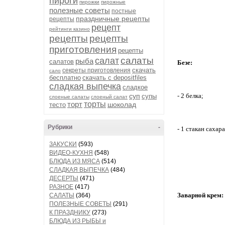
пироги
пирожки
пирожные
полезные советы
постные
праздничные рецепты
рецепты
рецепт
рейтинги казино
рецепты
рецепты
приготовления
рецепты
салаты
салат
рыба
салатов
Безе:
скачать
секреты приготовления
сало
бесплатно
скачать с depositfiles
сладкая выпечка
сладкое
суп
- 2 белка;
супы
слоеные салаты
слоеный салат
торт
торты
шоколад
тесто
Рубрики
-
- 1 стакан сахара
ЗАКУСКИ
(593)
ВИДЕО-КУХНЯ
(548)
БЛЮДА ИЗ МЯСА
(514)
СЛАДКАЯ ВЫПЕЧКА
(484)
ДЕСЕРТЫ
(471)
РАЗНОЕ
(417)
Заварной крем:
САЛАТЫ
(364)
ПОЛЕЗНЫЕ СОВЕТЫ
(291)
К ПРАЗДНИКУ
(273)
БЛЮДА ИЗ РЫБЫ и