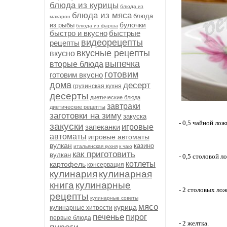
блюда из курицы
блюда из
блюда из мяса
блюда
макарон
булочки
из рыбы
блюда из фарша
быстро и вкусно
быстрые
видеорецепты
рецепты
вкусные рецепты
вкусно
выпечка
вторые блюда
готовим
готовим вкусно
дома
десерт
грузинская кухня
десерты
диетические блюда
завтраки
диетические рецепты
заготовки на зиму
закуска
- 0,5 чайной лож
закуски
запеканки
игровые
автоматы
игровые автоматы
вулкан
казино
итальянская кухня
к чаю
как приготовить
вулкан
- 0,5 столовой л
котлеты
картофель
консервация
кулинария
кулинарная
книга
кулинарные
- 2 столовых лож
рецепты
кулинарные советы
мясо
курица
кулинарные хитрости
печенье
пирог
первые блюда
- 2 желтка.