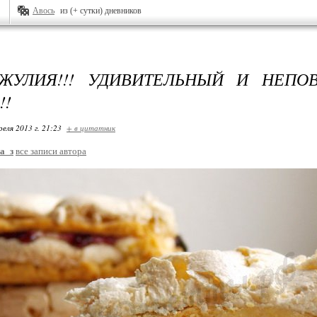
Авось
из (+ сутки) дневников
ДЖУЛИЯ!!! УДИВИТЕЛЬНЫЙ И НЕПО
!!
реля 2013 г. 21:23
+ в цитатник
а_з
все записи автора