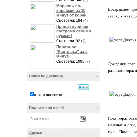
Смотрели: 340
(5)
Морковь по-
Возвращаем прот
корейски за 10
минут от корей
сверху хрустящи
Смотрели: 184
(4)
Пряная куриная
пастрома своими
руками!
Смотрели: 92
(3)
Пирожное
"Картошка" за 5
минут!
Смотрели: 1095
(7)
Дождемся, пока 
разрезать корж н
Поиск по дневнику
-
в этом дневнике
Подписка по e-mail
-
Пока корж осты
маленьком огне,
муки. Помешива
Друзья
-