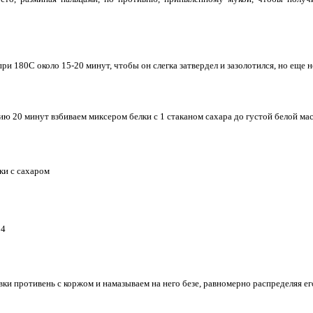
ри 180С около 15-20 минут, чтобы он слегка затвердел и зазолотился, но еще 
ию 20 минут взбиваем миксером белки с 1 стаканом сахара до густой белой ма
вки противень с коржом и намазываем на него безе, равномерно распределяя ег