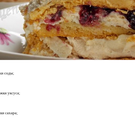
ки соды;
ожки уксуса;
ки сахара;