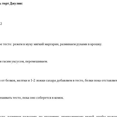
ь торт Джулия:
е тесто: режем в муку мягкий маргарин, разминаем руками в крошку.
и гасим уксусом, перемешиваем.
от белков, желтки и 1-2 ложки сахара добавляем в тесто, белки пока отставляе
шивать тесто, пока оно соберется в комок.
есто, разминая пальцами, по противню, припыленному мукой, чтобы полу