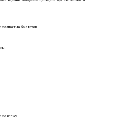
не полностью был готов.
ссы.
о по коржу.