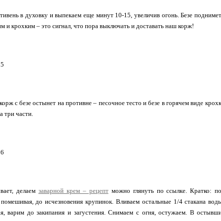
ивень в духовку и выпекаем еще минут 10-15, увеличив огонь. Безе поднимет
м и крохким – это сигнал, что пора выключать и доставать наш корж!
корж с безе остынет на противне – песочное тесто и безе в горячем виде кро
а три части.
вает, делаем
заварной крем – рецепт
можно глянуть по ссылке. Кратко: по
 помешивая, до исчезновения крупинок. Вливаем остальные 1/4 стакана вод
я, варим до закипания и загустения. Снимаем с огня, остужаем. В остывш