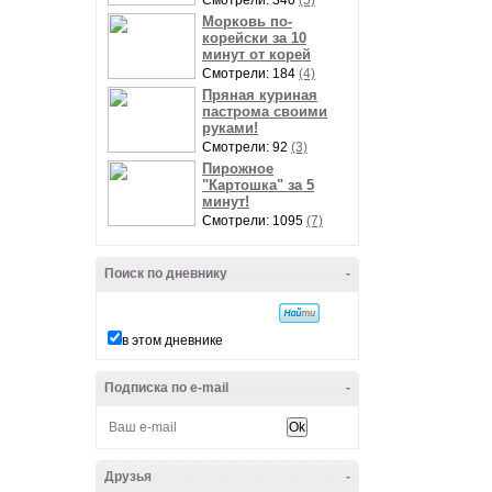
Смотрели: 340
(5)
Морковь по-
корейски за 10
минут от корей
Смотрели: 184
(4)
Пряная куриная
пастрома своими
руками!
Смотрели: 92
(3)
Пирожное
"Картошка" за 5
минут!
Смотрели: 1095
(7)
Поиск по дневнику
-
в этом дневнике
Подписка по e-mail
-
Друзья
-