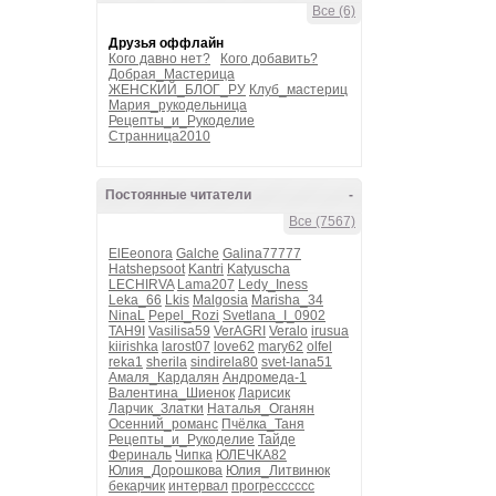
Все (6)
Друзья оффлайн
Кого давно нет?
Кого добавить?
Добрая_Мастерица
ЖЕНСКИЙ_БЛОГ_РУ
Клуб_мастериц
Мария_рукодельница
Рецепты_и_Рукоделие
Странница2010
Постоянные читатели
-
Все (7567)
ElEeonora
Galche
Galina77777
Hatshepsoot
Kantri
Katyuscha
LECHIRVA
Lama207
Ledy_Iness
Leka_66
Lkis
Malgosia
Marisha_34
NinaL
Pepel_Rozi
Svetlana_I_0902
TAH9I
Vasilisa59
VerAGRI
Veralo
irusua
kiirishka
larost07
love62
mary62
olfel
reka1
sherila
sindirela80
svet-lana51
Амаля_Кардалян
Андромеда-1
Валентина_Шиенок
Ларисик
Ларчик_Златки
Наталья_Оганян
Осенний_романс
Пчёлка_Таня
Рецепты_и_Рукоделие
Тайде
Фериналь
Чипка
ЮЛЕЧКА82
Юлия_Дорошкова
Юлия_Литвинюк
бекарчик
интервал
прогресссссс