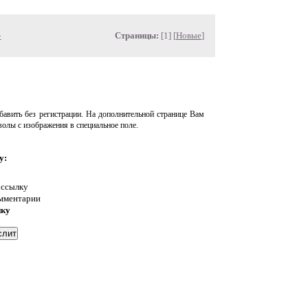
»
Страницы:
[1] [
Новые
]
авить без регистрации. На дополнительной странице Вам
волы с изображения в специальное поле.
у:
 ссылку
омментарии
нку