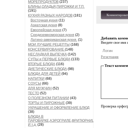
МОРЕПРОДУКТОВ
(237)
БЛИНЫ,ОЛАДЬЯ,ПИРОЖКИ И Т.П.
(191)
Комментироват
КУХНЯ РАЗНЫХ НАРОДОВ
(181)
Восточная кухня
(11)
Азиатская кухня
(8)
Европейская кухня
(7)
Средиземноморская кухня
(2)
Добавить комм
Латино-американская кухня.
(1)
Введите свое имя и
МОИ ЛУЧШИЕ РЕЦЕПТЫ
(168)
КОНСЕРВИРОВАНИЕ
(148)
НЕСЛАДКАЯ ВЫПЕЧКА
(142)
Регистрация
СУПЫ и ПЕРВЫЕ БЛЮДА
(133)
ВТОРЫЕ БЛЮДА
(116)
Текст коммен
ДИЕТИЧЕСКИЕ БЛЮДА
(98)
БЛЮДА ДЛЯ ДЕТЕЙ
(94)
НАПИТКИ
(68)
СОУСЫ
(66)
ДЛЯ МУЖЧИН
(52)
ТЕСТО
(52)
О ПОЛЕЗНОМ ПИТАНИИ
(43)
ТОРТЫ И ПИРОЖНЫЕ
(39)
Проверка орфог
УКРАШЕНИЕ И ОФОРМЛЕНИЕ БЛЮД
(38)
БЛЮДА В
ПАРОВАРКЕ,АЭРОГРИЛЕ,ФРИТЮРНИЦЕ
И т.д.
(28)