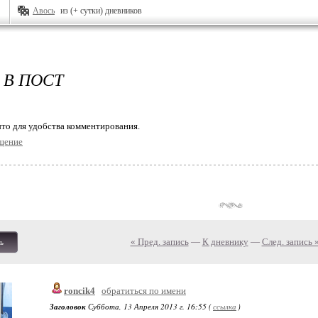
Авось
из (+ сутки) дневников
 В ПОСТ
то для удобства комментирования.
щение
« Пред. запись
—
К дневнику
—
След. запись 
ь
roncik4
обратиться по имени
Заголовок
Суббота, 13 Апреля 2013 г. 16:55 (
ссылка
)