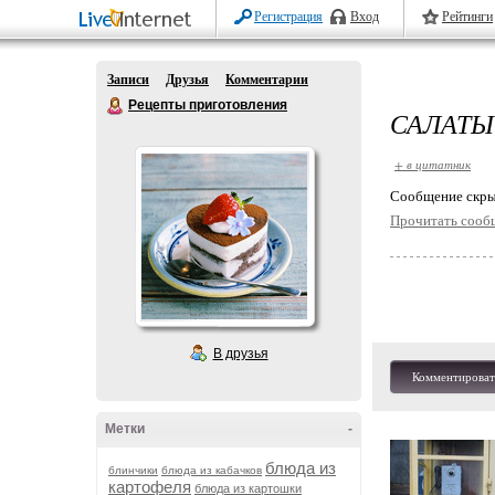
Регистрация
Вход
Рейтинги
Записи
Друзья
Комментарии
Рецепты приготовления
САЛАТЫ
+ в цитатник
Cообщение скры
Прочитать сооб
В друзья
Комментироват
Метки
-
блюда из
блинчики
блюда из кабачков
картофеля
блюда из картошки