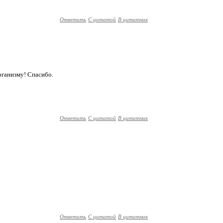
Ответить
С цитатой
В цитатник
рганизму! Спасибо.
Ответить
С цитатой
В цитатник
Ответить
С цитатой
В цитатник