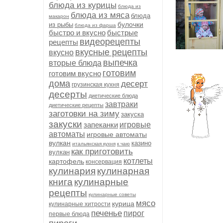
блюда из курицы
блюда из
блюда из мяса
блюда
макарон
булочки
из рыбы
блюда из фарша
быстро и вкусно
быстрые
видеорецепты
рецепты
вкусные рецепты
вкусно
выпечка
вторые блюда
готовим
готовим вкусно
дома
десерт
грузинская кухня
десерты
диетические блюда
завтраки
диетические рецепты
заготовки на зиму
закуска
закуски
запеканки
игровые
автоматы
игровые автоматы
вулкан
казино
итальянская кухня
к чаю
как приготовить
вулкан
котлеты
картофель
консервация
кулинария
кулинарная
книга
кулинарные
рецепты
кулинарные советы
мясо
курица
кулинарные хитрости
печенье
пирог
первые блюда