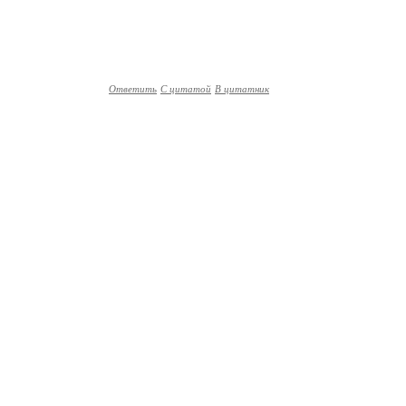
Ответить
С цитатой
В цитатник