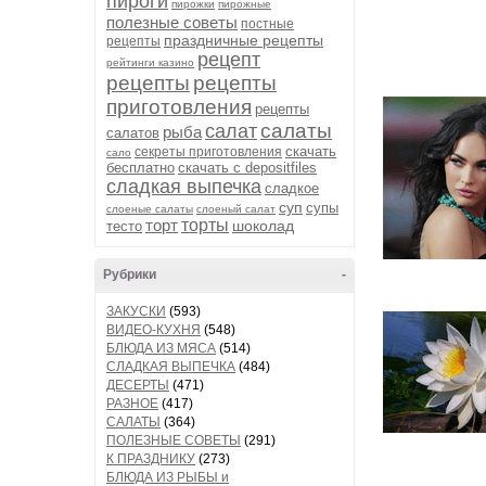
пироги
пирожки
пирожные
полезные советы
постные
праздничные рецепты
рецепты
рецепт
рейтинги казино
рецепты
рецепты
приготовления
рецепты
салаты
салат
рыба
салатов
скачать
секреты приготовления
сало
бесплатно
скачать с depositfiles
сладкая выпечка
сладкое
суп
супы
слоеные салаты
слоеный салат
торт
торты
шоколад
тесто
Рубрики
-
ЗАКУСКИ
(593)
ВИДЕО-КУХНЯ
(548)
БЛЮДА ИЗ МЯСА
(514)
СЛАДКАЯ ВЫПЕЧКА
(484)
ДЕСЕРТЫ
(471)
РАЗНОЕ
(417)
САЛАТЫ
(364)
ПОЛЕЗНЫЕ СОВЕТЫ
(291)
К ПРАЗДНИКУ
(273)
БЛЮДА ИЗ РЫБЫ и