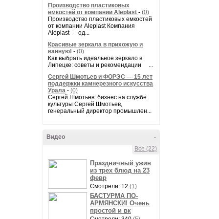
Производство пластиковых
емкостей от компании Aleplast
-
(0)
Производство пластиковых емкостей
от компании Aleplast Компания
Aleplast — од...
Красивые зеркала в прихожую и
ванную!
-
(0)
Как выбрать идеальное зеркало в
Липецке: советы и рекомендации ...
Сергей Шмотьев и ФОРЭС — 15 лет
поддержки камнерезного искусства
Урала
-
(0)
Сергей Шмотьев: бизнес на службе
культуры Сергей Шмотьев,
генеральный директор промышлен...
Видео
-
Все (22)
Праздничный ужин
из трех блюд на 23
февр
Смотрели: 12
(1)
БАСТУРМА ПО-
АРМЯНСКИ! Очень
простой и вк