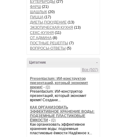
БУТЕРБРОДЫ
(27)
ФАРШ
(21)
ШАШЛЫК
(20)
ПИЦЦА
(17)
ДИЕТЫ,ПОХУДЕНИЕ
(13)
ЭКЗОТИЧЕСКАЯ КУХНЯ
(13)
СЕКС-КУХНЯ
(11)
ОТ АДМИНА
(8)
ПОСТНЫЕ РЕЦЕПТЫ
(7)
ВОПРОСЫ-ОТВЕТЫ
(5)
Цитатник
-
Все (507)
Presentacium: ИИ‑конструктор
презентаций, который экономит
время!
-
(0)
Presentacium: ИИ‑конструктор
презентаций, который экономит
время! Создани...
КАК ОРГАНИЗОВАТЬ
ЭФФЕКТИВНОЕ ХРАНЕНИЕ ВОДЫ:
ПОДЗЕМНЫЕ ПЛАСТИКОВЫЕ
ЁМКОСТИ
-
(0)
Как организовать эффективное
хранение воды: подземные
пластиковые ёмкости Надёжное х...