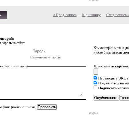
« Пред. запись
—
К дневнику
—
След. запись 
ь
ентарий:
 пароль на сайте:
Комментарий можно доб
нужно будет ввести сим
Напоминание пароля
тария:
смайлики
Прикрепить картинк
Переводить URL в
Подписаться на к
Подписать карти
рафии: (найти ошибки)