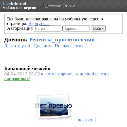
Live
Internet
Дневники
Личка
мобильная версия
Вы были перенаправлены на мобильную версию
страницы.
Вернуться!
Авторизация
Дневник
Рецепты_приготовления
Лента друзей
-
Дневник
-
Полная версия
Банановый чизкейк
04-04-2013 22:22
к комментариям
-
к полной версии
-
понравилось!
[показать]