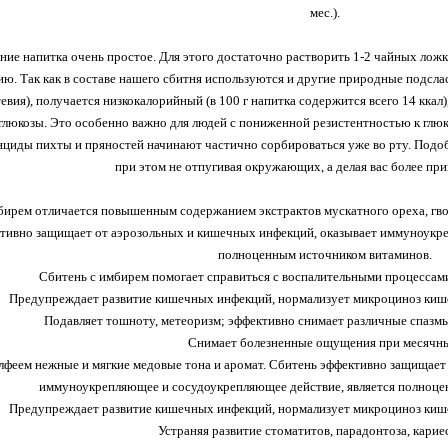
мес.).
ие напитка очень простое. Для этого достаточно растворить 1-2 чайных ложки
ю. Так как в составе нашего сбитня используются и другие природные подсл
тевия), получается низкокалорийный (в 100 г напитка содержится всего 14 ккал)
люкозы. Это особенно важно для людей с пониженной резистентностью к глюк
нциды пихты и пряностей начинают частично сорбироваться уже во рту. Подо
при этом не отпугивая окружающих, а делая вас более пр
бирем отличается повышенным содержанием экстрактов мускатного ореха, гво
тивно защищает от аэрозольных и кишечных инфекций, оказывает иммуноукре
полноценным источником витаминов.
Сбитень с имбирем помогает справиться с воспалительными процессами 
Предупреждает развитие кишечных инфекций, нормализует микроциноз кише
Подавляет тошноту, метеоризм; эффективно снимает различные спазмы
Снимает болезненные ощущения при месячн
лфеем нежные и мягкие медовые тона и аромат. Сбитень эффективно защищает
иммуноукрепляющее и сосудоукрепляющее действие, является полноце
Предупреждает развитие кишечных инфекций, нормализует микроциноз кише
Устраняя развитие стоматитов, парадонтоза, кариеса