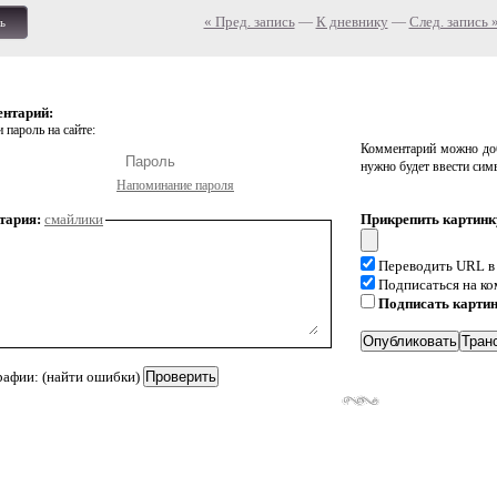
« Пред. запись
—
К дневнику
—
След. запись 
ь
ентарий:
 пароль на сайте:
Комментарий можно доб
нужно будет ввести сим
Напоминание пароля
тария:
смайлики
Прикрепить картинк
Переводить URL в
Подписаться на к
Подписать карти
рафии: (найти ошибки)