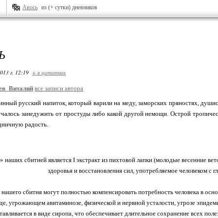
Авось
из (+ сутки) дневников
Ь
013 г. 12:19
+ в цитатник
ев_Виталий
все записи автора
нный русский напиток, который варили на меду, заморских пряностях, душис
лучалось занедужить от простуды либо какой другой немощи. Острой тропиче
дничную радость.
 наших сбитней является I экстракт из пихтовой лапки (молодые весенние вет
здоровья и восстановления сил, употребляемое человеком с г
 нашего сбитня могут полностью компенсировать потребность человека в осн
де, угрожающем авитаминозе, физической и нервной усталости, угрозе эпиде
тавливается в виде сиропа, что обеспечивает длительное сохранение всех пол