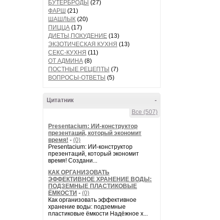
БУТЕРБРОДЫ
(27)
ФАРШ
(21)
ШАШЛЫК
(20)
ПИЦЦА
(17)
ДИЕТЫ,ПОХУДЕНИЕ
(13)
ЭКЗОТИЧЕСКАЯ КУХНЯ
(13)
СЕКС-КУХНЯ
(11)
ОТ АДМИНА
(8)
ПОСТНЫЕ РЕЦЕПТЫ
(7)
ВОПРОСЫ-ОТВЕТЫ
(5)
Цитатник
-
Все (507)
Presentacium: ИИ‑конструктор
презентаций, который экономит
время!
-
(0)
Presentacium: ИИ‑конструктор
презентаций, который экономит
время! Создани...
КАК ОРГАНИЗОВАТЬ
ЭФФЕКТИВНОЕ ХРАНЕНИЕ ВОДЫ:
ПОДЗЕМНЫЕ ПЛАСТИКОВЫЕ
ЁМКОСТИ
-
(0)
Как организовать эффективное
хранение воды: подземные
пластиковые ёмкости Надёжное х...