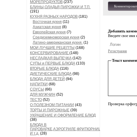
МОРЕПРОДУКТОВ
(237)
Комментироват
БЛИНЫ,ОЛАДЬЯ,ПИРОЖКИ И Т.П.
(191)
КУХНЯ РАЗНЫХ НАРОДОВ
(181)
Восточная кухня
(11)
Азиатская кухня
(8)
Добавить комм
Европейская кухня
(7)
Введите свое имя и
Средиземноморская кухня
(2)
Латино-американская кухня.
(1)
МОИ ЛУЧШИЕ РЕЦЕПТЫ
(168)
Регистрация
КОНСЕРВИРОВАНИЕ
(148)
НЕСЛАДКАЯ ВЫПЕЧКА
(142)
Текст коммен
СУПЫ и ПЕРВЫЕ БЛЮДА
(133)
ВТОРЫЕ БЛЮДА
(116)
ДИЕТИЧЕСКИЕ БЛЮДА
(98)
БЛЮДА ДЛЯ ДЕТЕЙ
(94)
НАПИТКИ
(68)
СОУСЫ
(66)
ДЛЯ МУЖЧИН
(52)
ТЕСТО
(52)
Проверка орфог
О ПОЛЕЗНОМ ПИТАНИИ
(43)
ТОРТЫ И ПИРОЖНЫЕ
(39)
УКРАШЕНИЕ И ОФОРМЛЕНИЕ БЛЮД
(38)
БЛЮДА В
ПАРОВАРКЕ,АЭРОГРИЛЕ,ФРИТЮРНИЦЕ
И т.д.
(28)