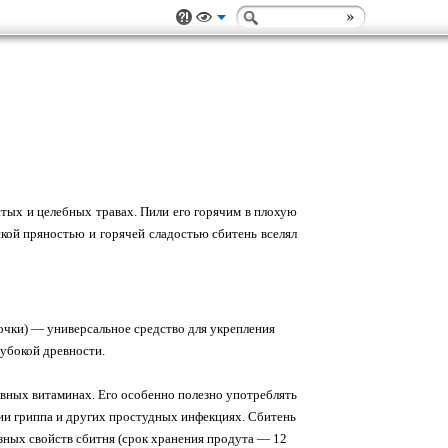
тых и целебных травах. Пили его горячим в плохую
ской пряностью и горячей сладостью сбитень вселял
очки) — универсальное средство для укрепления
лубокой древности.
овных витаминах. Его особенно полезно употреблять
мии гриппа и других простудных инфекциях. Сбитень
езных свойств сбитня (срок хранения продута — 12