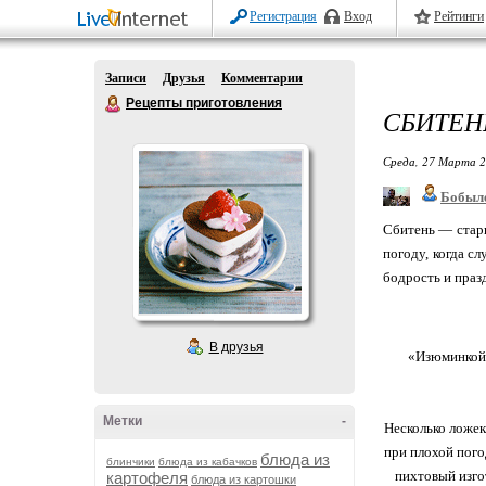
Регистрация
Вход
Рейтинги
Записи
Друзья
Комментарии
Рецепты приготовления
СБИТЕН
Среда, 27 Марта 2
Бобыл
Сбитень — стари
погоду, когда с
бодрость и праз
В друзья
«Изюминкой»
Метки
-
Несколько ложек
при плохой пого
блюда из
блинчики
блюда из кабачков
пихтовый изго
картофеля
блюда из картошки