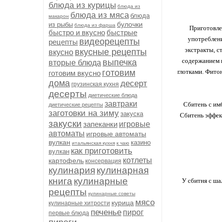
блюда из курицы
блюда из
блюда из мяса
блюда
макарон
булочки
из рыбы
блюда из фарша
Приготовлен
быстро и вкусно
быстрые
употреблени
видеорецепты
рецепты
экстракты, с
вкусные рецепты
вкусно
содержанием г
выпечка
вторые блюда
готовим
глотками. Фито
готовим вкусно
дома
десерт
грузинская кухня
десерты
диетические блюда
завтраки
Сбитень с им
диетические рецепты
заготовки на зиму
закуска
Сбитень эффек
закуски
запеканки
игровые
автоматы
игровые автоматы
вулкан
казино
итальянская кухня
к чаю
как приготовить
вулкан
котлеты
картофель
консервация
кулинария
кулинарная
книга
кулинарные
У сбитня с ша
рецепты
кулинарные советы
мясо
курица
кулинарные хитрости
печенье
пирог
первые блюда