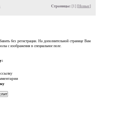
»
Страницы:
[1] [
Новые
]
авить без регистрации. На дополнительной странице Вам
волы с изображения в специальное поле.
у:
 ссылку
омментарии
нку