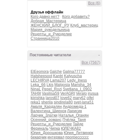
Все (6)
Друзья оффлайн
Кого давно нет?
Кого добавить?
Добрая_Мастерица
ЖЕНСКИЙ_БЛОГ_РУ
Клуб_мастериц
Мария_рукодельница
Рецепты_и_Рукоделие
Странница2010
Постоянные читатели
-
Все (7567)
ElEeonora
Galche
Galina77777
Hatshepsoot
Kantri
Katyuscha
LECHIRVA
Lama207
Ledy_Iness
Leka_66
Lkis
Malgosia
Marisha_34
NinaL
Pepel_Rozi
Svetlana_I_0902
TAH9I
Vasilisa59
VerAGRI
Veralo
irusua
kiirishka
larost07
love62
mary62
olfel
reka1
sherila
sindirela80
svet-lana51
Амаля_Кардалян
Андромеда-1
Валентина_Шиенок
Ларисик
Ларчик_Златки
Наталья_Оганян
Осенний_романс
Пчёлка_Таня
Рецепты_и_Рукоделие
Тайде
Фериналь
Чипка
ЮЛЕЧКА82
Юлия_Дорошкова
Юлия_Литвинюк
бекарчик
интервал
прогресссссс