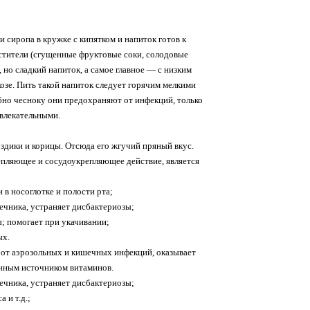
 сиропа в кружке с кипятком и напиток готов к
астители (сгущенные фруктовые соки, солодовые
, но сладкий напиток, а самое главное — с низким
озе. Пить такой напиток следует горячим мелкими
бно чесноку они предохраняют от инфекций, только
ивлекательными.
здики и корицы. Отсюда его жгучий пряный вкус.
пляющее и сосудоукрепляющее действие, является
в носоглотке и полости рта;
чника, устраняет дисбактериозы;
; помогает при укачивании;
ых.
 от аэрозольных и кишечных инфекций, оказывает
нным источником витаминов.
чника, устраняет дисбактериозы;
 и т.д.;