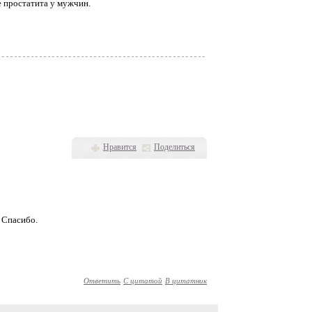
 простатита у мужчин.
Нравится
Поделиться
. Спасибо.
Ответить
С цитатой
В цитатник