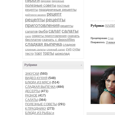
пироги
пирожки
пирожные
полезные советы
постные
праздничные рецепты
рецепты
рецепт
рейтинги казино
рецепты
рецепты
приготовления
Рубрики:
НАПИ
рецепты
салаты
салат
рыба
салатов
скачать
секреты приготовления
сало
Процитировано
3 раз
бесплатно
скачать с depositfiles
Понравилось:
3 польз
сладкая выпечка
сладкое
суп
супы
слоеные салаты
слоеный салат
торт
торты
шоколад
тесто
Рубрики
-
ЗАКУСКИ
(593)
ВИДЕО-КУХНЯ
(548)
БЛЮДА ИЗ МЯСА
(514)
СЛАДКАЯ ВЫПЕЧКА
(484)
ДЕСЕРТЫ
(471)
РАЗНОЕ
(417)
САЛАТЫ
(364)
ПОЛЕЗНЫЕ СОВЕТЫ
(291)
К ПРАЗДНИКУ
(273)
БЛЮДА ИЗ РЫБЫ и