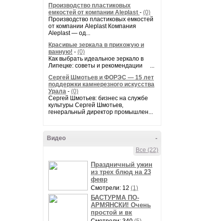
Производство пластиковых
емкостей от компании Aleplast
-
(0)
Производство пластиковых емкостей
от компании Aleplast Компания
Aleplast — од...
Красивые зеркала в прихожую и
ванную!
-
(0)
Как выбрать идеальное зеркало в
Липецке: советы и рекомендации ...
Сергей Шмотьев и ФОРЭС — 15 лет
поддержки камнерезного искусства
Урала
-
(0)
Сергей Шмотьев: бизнес на службе
культуры Сергей Шмотьев,
генеральный директор промышлен...
Видео
-
Все (22)
Праздничный ужин
из трех блюд на 23
февр
Смотрели: 12
(1)
БАСТУРМА ПО-
АРМЯНСКИ! Очень
простой и вк