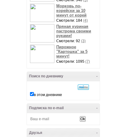
Смотрели: 340
(5)
Морковь по-
корейски за 10
минут от корей
Смотрели: 184
(4)
Пряная куриная
пастрома своими
руками!
Смотрели: 92
(3)
Пирожное
"Картошка" за 5
минут!
Смотрели: 1095
(7)
Поиск по дневнику
-
в этом дневнике
Подписка по e-mail
-
Друзья
-