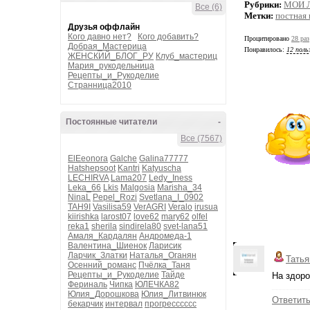
Рубрики:
МОИ 
Все (6)
Метки:
постная 
Друзья оффлайн
Кого давно нет?
Кого добавить?
Процитировано
28 раз
Добрая_Мастерица
Понравилось:
12 поль
ЖЕНСКИЙ_БЛОГ_РУ
Клуб_мастериц
Мария_рукодельница
Рецепты_и_Рукоделие
Странница2010
Постоянные читатели
-
Все (7567)
ElEeonora
Galche
Galina77777
Hatshepsoot
Kantri
Katyuscha
LECHIRVA
Lama207
Ledy_Iness
Leka_66
Lkis
Malgosia
Marisha_34
NinaL
Pepel_Rozi
Svetlana_I_0902
TAH9I
Vasilisa59
VerAGRI
Veralo
irusua
kiirishka
larost07
love62
mary62
olfel
reka1
sherila
sindirela80
svet-lana51
Амаля_Кардалян
Андромеда-1
Валентина_Шиенок
Ларисик
Ларчик_Златки
Наталья_Оганян
Татья
Осенний_романс
Пчёлка_Таня
Рецепты_и_Рукоделие
Тайде
На здоро
Фериналь
Чипка
ЮЛЕЧКА82
Юлия_Дорошкова
Юлия_Литвинюк
Ответит
бекарчик
интервал
прогресссссс