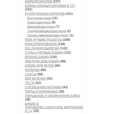
МОРЕПРОДУКТОВ
(237)
БЛИНЫ,ОЛАДЬЯ,ПИРОЖКИ И Т.П.
(191)
КУХНЯ РАЗНЫХ НАРОДОВ
(181)
Восточная кухня
(11)
Азиатская кухня
(8)
Европейская кухня
(7)
Средиземноморская кухня
(2)
Латино-американская кухня.
(1)
МОИ ЛУЧШИЕ РЕЦЕПТЫ
(168)
КОНСЕРВИРОВАНИЕ
(148)
НЕСЛАДКАЯ ВЫПЕЧКА
(142)
СУПЫ и ПЕРВЫЕ БЛЮДА
(133)
ВТОРЫЕ БЛЮДА
(116)
ДИЕТИЧЕСКИЕ БЛЮДА
(98)
БЛЮДА ДЛЯ ДЕТЕЙ
(94)
НАПИТКИ
(68)
СОУСЫ
(66)
ДЛЯ МУЖЧИН
(52)
ТЕСТО
(52)
О ПОЛЕЗНОМ ПИТАНИИ
(43)
ТОРТЫ И ПИРОЖНЫЕ
(39)
УКРАШЕНИЕ И ОФОРМЛЕНИЕ БЛЮД
(38)
БЛЮДА В
ПАРОВАРКЕ,АЭРОГРИЛЕ,ФРИТЮРНИЦЕ
И т.д.
(28)