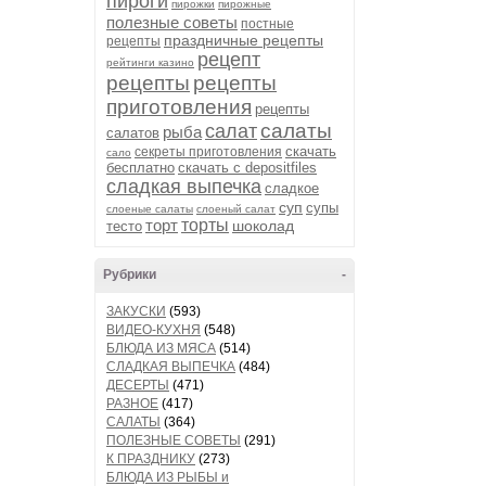
пироги
пирожки
пирожные
полезные советы
постные
праздничные рецепты
рецепты
рецепт
рейтинги казино
рецепты
рецепты
приготовления
рецепты
салаты
салат
рыба
салатов
скачать
секреты приготовления
сало
бесплатно
скачать с depositfiles
сладкая выпечка
сладкое
суп
супы
слоеные салаты
слоеный салат
торт
торты
шоколад
тесто
Рубрики
-
ЗАКУСКИ
(593)
ВИДЕО-КУХНЯ
(548)
БЛЮДА ИЗ МЯСА
(514)
СЛАДКАЯ ВЫПЕЧКА
(484)
ДЕСЕРТЫ
(471)
РАЗНОЕ
(417)
САЛАТЫ
(364)
ПОЛЕЗНЫЕ СОВЕТЫ
(291)
К ПРАЗДНИКУ
(273)
БЛЮДА ИЗ РЫБЫ и