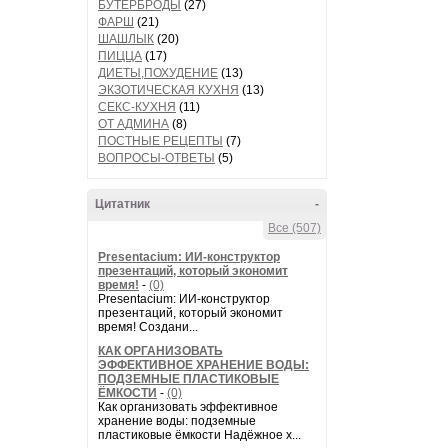
БУТЕРБРОДЫ
(27)
ФАРШ
(21)
ШАШЛЫК
(20)
ПИЦЦА
(17)
ДИЕТЫ,ПОХУДЕНИЕ
(13)
ЭКЗОТИЧЕСКАЯ КУХНЯ
(13)
СЕКС-КУХНЯ
(11)
ОТ АДМИНА
(8)
ПОСТНЫЕ РЕЦЕПТЫ
(7)
ВОПРОСЫ-ОТВЕТЫ
(5)
Цитатник
-
Все (507)
Presentacium: ИИ‑конструктор
презентаций, который экономит
время!
-
(0)
Presentacium: ИИ‑конструктор
презентаций, который экономит
время! Создани...
КАК ОРГАНИЗОВАТЬ
ЭФФЕКТИВНОЕ ХРАНЕНИЕ ВОДЫ:
ПОДЗЕМНЫЕ ПЛАСТИКОВЫЕ
ЁМКОСТИ
-
(0)
Как организовать эффективное
хранение воды: подземные
пластиковые ёмкости Надёжное х...