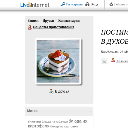
Регистрация
Вход
Рейтинги
Записи
Друзья
Комментарии
Рецепты приготовления
ПОСТИМ
В ДУХО
Понедельник, 25 М
Татья
В друзья
Метки
-
блюда из
блинчики
блюда из кабачков
картофеля
блюда из картошки