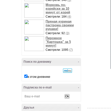
Смотрели: 340
(5)
Морковь по-
корейски за 10
минут от корей
Смотрели: 184
(4)
Пряная куриная
пастрома своими
руками!
Смотрели: 92
(3)
Пирожное
"Картошка" за 5
минут!
Смотрели: 1095
(7)
Поиск по дневнику
-
в этом дневнике
Подписка по e-mail
-
Друзья
-