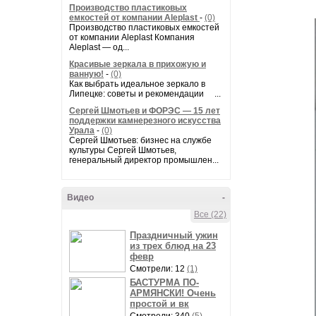
Производство пластиковых
емкостей от компании Aleplast
-
(0)
Производство пластиковых емкостей
от компании Aleplast Компания
Aleplast — од...
Красивые зеркала в прихожую и
ванную!
-
(0)
Как выбрать идеальное зеркало в
Липецке: советы и рекомендации ...
Сергей Шмотьев и ФОРЭС — 15 лет
поддержки камнерезного искусства
Урала
-
(0)
Сергей Шмотьев: бизнес на службе
культуры Сергей Шмотьев,
генеральный директор промышлен...
Видео
-
Все (22)
Праздничный ужин
из трех блюд на 23
февр
Смотрели: 12
(1)
БАСТУРМА ПО-
АРМЯНСКИ! Очень
простой и вк