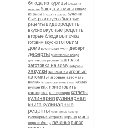
блюда из курицы
блюда из
блюда из мяса
блюда
макарон
булочки
из рыбы
блюда из фарша
быстро и вкусно
быстрые
видеорецепты
рецепты
вкусные рецепты
вкусно
выпечка
вторые блюда
готовим
готовим вкусно
дома
десерт
грузинская кухня
десерты
диетические блюда
завтраки
диетические рецепты
заготовки на зиму
закуска
закуски
запеканки
игровые
автоматы
игровые автоматы
вулкан
казино
итальянская кухня
к чаю
как приготовить
вулкан
котлеты
картофель
консервация
кулинария
кулинарная
книга
кулинарные
рецепты
кулинарные советы
мясо
курица
кулинарные хитрости
печенье
пирог
первые блюда