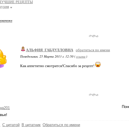
ЛУЧШИЕ РЕЦЕПТЫ
кухня
зователям
АЛЬФИЯ_ГАБДУЛЛОВНА
обратиться по имени
Понедельник, 25 Марта 2013 г. 12:50 (
ссылка
)
Как аппетитно смотрится!Спасибо за рецепт!
Пон
на201
вье!
ь
С цитатой
В цитатник
Обратиться по имени