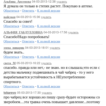
04-03-2013-12:38
удалить
Альбина_Арсемова
Я думала он только в степях растет. Покупаю в аптеке.
Обратиться
-
Ответить
-
К полной версии
04-03-2013-15:36
удалить
вайсман
Спасибо за совет!
Обратиться
-
Ответить
-
К полной версии
04-03-2013-17:56
удалить
АЛЬФИЯ_ГАБДУЛЛОВНА
Спасибо!Надо попробовать!
Обратиться
-
Ответить
-
К полной версии
04-03-2013-18:01
удалить
эмма_винарик
будем знать..
Обратиться
-
Ответить
-
К полной версии
05-03-2013-16:22
удалить
света_М
спасибо. правда или нет,- не знаю. но я слышала,что если с
детства мальчику подмешивать в чай чабрец - то у него
вырабатывается устойчивость к НЕупотреблению
спиртного.
Обратиться
-
Ответить
-
К полной версии
05-03-2013-17:30
удалить
tokarevo
про чабрец все хорошо.но пишу сразу-будьте осторожны со
зверобоем....эта травка очень повышает давление...поэтому