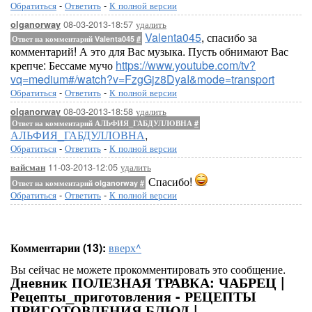
Обратиться
-
Ответить
-
К полной версии
08-03-2013-18:57
удалить
olganorway
Valenta045
, спасибо за
Ответ на комментарий Valenta045
#
комментарий! А это для Вас музыка. Пусть обнимают Вас
крепче: Бессаме мучо
https://www.youtube.com/tv?
vq=medium#/watch?v=FzgGjz8DyaI&mode=transport
Обратиться
-
Ответить
-
К полной версии
08-03-2013-18:58
удалить
olganorway
Ответ на комментарий АЛЬФИЯ_ГАБДУЛЛОВНА
#
АЛЬФИЯ_ГАБДУЛЛОВНА
,
Обратиться
-
Ответить
-
К полной версии
11-03-2013-12:05
удалить
вайсман
Спасибо!
Ответ на комментарий olganorway
#
Обратиться
-
Ответить
-
К полной версии
Комментарии (13):
вверх^
Вы сейчас не можете прокомментировать это сообщение.
Дневник ПОЛЕЗНАЯ ТРАВКА: ЧАБРЕЦ |
Рецепты_приготовления - РЕЦЕПТЫ
ПРИГОТОВЛЕНИЯ БЛЮД |