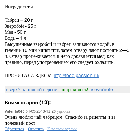
Ингредиенты:
Чабрец – 20 г
Зверобой - 25 г
Мед - 50 г
Вода – 1 л
Высушенные зверобой и чабрец заливаются водой, в
течение 10 мин кипятятся, затем отвару дают постоять 2—3
ч. Отвар процеживается, в него добавляется мед, как
правило, перед употреблением его следует охладить.
ПРОЧИТАЛА ЗДЕСЬ:
http://food.passion.ru/
вверх^
к полной версии
понравилось!
в evernote
Комментарии (13):
04-03-2013-12:26
удалить
Valenta045
Очень люблю чай чабрецом! Спасибо за рецепты и за
полезный пост.
Обратиться
-
Ответить
-
К полной версии