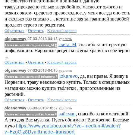
не советую гипертоникам принимать данную
траву..прекрасно только зверобойное масло..от ожогов и
всяких экзем- средство превосходное..у меня всегда оно есть
и сколько раз спасало .... кстати.не зря за границей зверобой
продают строго по рецептам.
Обратиться
-
Ответить
-
К полной версии
07-03-2013-04:13
удалить
olganorway
света_М
, спасибо за интересную
Ответ на комментарий света_М
#
информацию. Народные рецепты всегда хранят в себе зерно
...
Обратиться
-
Ответить
-
К полной версии
07-03-2013-04:15
удалить
olganorway
tokarevo
, да, вы правы. Я живу в
Ответ на комментарий tokarevo
#
Норвегии, траву невозможно купить. Только в специальных
магазинах можно купить таблетки , приготовленные из
растений.
Обратиться
-
Ответить
-
К полной версии
08-03-2013-18:57
удалить
olganorway
вайсман
, спасибо за комментарий!
Ответ на комментарий вайсман
#
А это для Вас музыка. Пусть обнимают Вас крепче: Бессаме
мучо
https://www.youtube.com/tv?vq=medium#/watch?
v=FzgGjz8DyaI&mode=transport