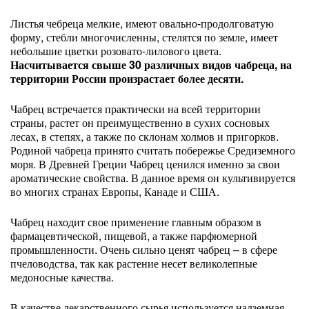
Листья чебреца мелкие, имеют овально-продолговатую
форму, стебли многочисленны, стелятся по земле, имеет
небольшие цветки розовато-лилового цвета.
Насчитывается свыше 30 различных видов чабреца, на
территории России произрастает более десяти.
Чабрец встречается практически на всей территории
страны, растет он преимущественно в сухих сосновых
лесах, в степях, а также по склонам холмов и пригорков.
Родиной чабреца принято считать побережье Средиземного
моря. В Древней Греции Чабрец ценился именно за свои
ароматические свойства. В данное время он культивируется
во многих странах Европы, Канаде и США.
Чабрец находит свое применение главным образом в
фармацевтической, пищевой, а также парфюмерной
промышленности. Очень сильно ценят чабрец – в сфере
пчеловодства, так как растение несет великолепные
медоносные качества.
В качестве лекарственного сырья используется надземная