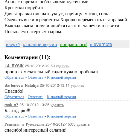
Ананас нарезать небольшими кусочками.
Креветки порубить.
Для заправки смешать уксус, горчицу, масло, соль.
Смешать все ингредиенты.Хорошо перемешать с заправкой.
Выкладываем получившийся салат в чашечки от свити.
Посыпаем натертым сыром.
вверх^
к полной версии
понравилось!
в evernote
Комментарии (11):
25-10-2012-12:59
удалить
LA_RYSIK
просто замечательный салат нужно пробовать.
Обратиться
-
Ответить
-
К полной версии
25-10-2012-13:11
удалить
Barteneva_Natalija
Спасибо!
Обратиться
-
Ответить
-
К полной версии
25-10-2012-13:35
удалить
mak_s7
Благодарю!!!
Обратиться
-
Ответить
-
К полной версии
25-10-2012-15:05
удалить
Рецепты_и_Рукоделие
спасибо! интересный салатик!