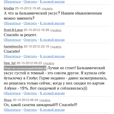
Обратиться
-
Ответить
-
К полной версии
25-10-2012-15:45
удалить
kindza
А что за бальзамический уксус? Нашим обыкновенным
можно заменить?
Обратиться
-
Ответить
-
К полной версии
25-10-2012-16:28
удалить
Svet-A-Lana
Спасибо за рецепт.
Обратиться
-
Ответить
-
К полной версии
25-10-2012-23:16
удалить
hameleocha
Спасибо!
Обратиться
-
Ответить
-
К полной версии
26-10-2012-09:23
удалить
lipa_tut
Лучше не стоит! Бальзамический
Ответ на комментарий kindza
#
уксус густой и темный - это совсем другое. Я купила себе
бутылочку в Глобус Гурме недавно - давно засматривалась,
но решилась только сейчас, когда у них скидки по картам
Азбуки - 15%. Вот скидочкой и соблазнилась)))
Обратиться
-
Ответить
-
К полной версии
30-10-2012-06:34
удалить
Иррр
Ох, какой салатик шикарный!!! Спасибо!!!
Обратиться
-
Ответить
-
К полной версии