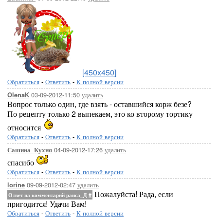
[450x450]
Обратиться
-
Ответить
-
К полной версии
03-09-2012-11:50
удалить
OlenaK
Вопрос только один, где взять - оставшийся корж безе?
По рецепту только 2 выпекаем, это ко второму тортику
относится
Обратиться
-
Ответить
-
К полной версии
04-09-2012-17:26
удалить
Сашина_Кухня
спасибо
Обратиться
-
Ответить
-
К полной версии
09-09-2012-02:47
удалить
lorine
Пожалуйста! Рада, если
Ответ на комментарий раиса_Д
#
пригодится! Удачи Вам!
Обратиться
-
Ответить
-
К полной версии