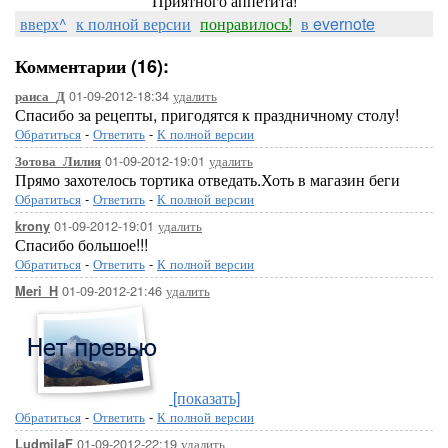
Приятного аппетита!
вверх^
к полной версии
понравилось!
в evernote
Комментарии (16):
01-09-2012-18:34
удалить
раиса_Д
Спасибо за рецепты, пригодятся к праздничному столу!
Обратиться
-
Ответить
-
К полной версии
01-09-2012-19:01
удалить
Зотова_Лилия
Прямо захотелось тортика отведать.Хоть в магазин беги
Обратиться
-
Ответить
-
К полной версии
01-09-2012-19:01
удалить
krony
Спасибо большое!!!
Обратиться
-
Ответить
-
К полной версии
01-09-2012-21:46
удалить
Meri_H
[показать]
Обратиться
-
Ответить
-
К полной версии
01-09-2012-22:19
удалить
LudmilaF