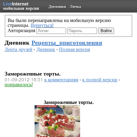
Live
Internet
Дневники
Личка
мобильная версия
Вы были перенаправлены на мобильную версию
страницы.
Вернуться!
Авторизация
Дневник
Рецепты_приготовления
Лента друзей
-
Дневник
-
Полная версия
Замороженные торты.
01-09-2012 18:31
к комментариям
-
к полной версии
-
понравилось!
Замороженные торты.