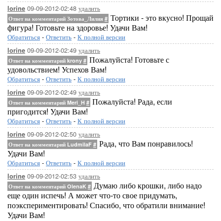
09-09-2012-02:48
удалить
lorine
Тортики - это вкусно! Прощай
Ответ на комментарий Зотова_Лилия
#
фигура! Готовьте на здоровье! Удачи Вам!
Обратиться
-
Ответить
-
К полной версии
09-09-2012-02:49
удалить
lorine
Пожалуйста! Готовьте с
Ответ на комментарий krony
#
удовольствием! Успехов Вам!
Обратиться
-
Ответить
-
К полной версии
09-09-2012-02:49
удалить
lorine
Пожалуйста! Рада, если
Ответ на комментарий Meri_H
#
пригодится! Удачи Вам!
Обратиться
-
Ответить
-
К полной версии
09-09-2012-02:50
удалить
lorine
Рада, что Вам понравилось!
Ответ на комментарий LudmilaF
#
Удачи Вам!
Обратиться
-
Ответить
-
К полной версии
09-09-2012-02:53
удалить
lorine
Думаю либо крошки, либо надо
Ответ на комментарий OlenaK
#
еще один испечь! А может что-то свое придумать,
поэкспериментировать! Спасибо, что обратили внимание!
Удачи Вам!