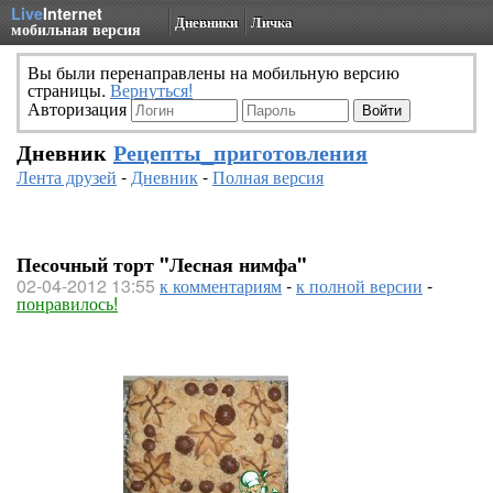
Live
Internet
Дневники
Личка
мобильная версия
Вы были перенаправлены на мобильную версию
страницы.
Вернуться!
Авторизация
Дневник
Рецепты_приготовления
Лента друзей
-
Дневник
-
Полная версия
Песочный торт "Лесная нимфа"
02-04-2012 13:55
к комментариям
-
к полной версии
-
понравилось!