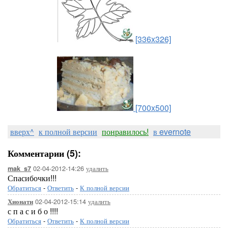
[336x326]
[700x500]
вверх^
к полной версии
понравилось!
в evernote
Комментарии (5):
02-04-2012-14:26
удалить
mak_s7
Спасибочки!!!
Обратиться
-
Ответить
-
К полной версии
02-04-2012-15:14
удалить
Хионати
с п а с и б о !!!!
Обратиться
-
Ответить
-
К полной версии