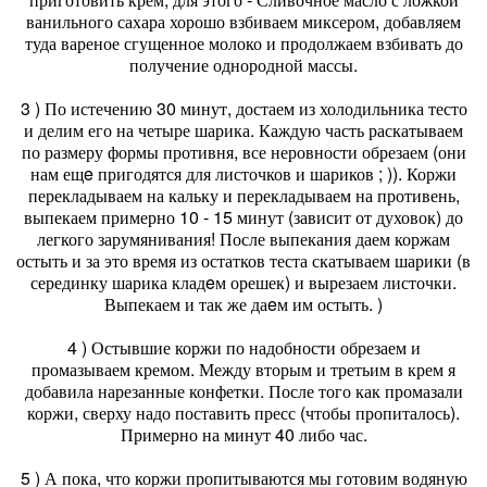
ванильного сахара хорошо взбиваем миксером, добавляем
туда вареное сгущенное молоко и продолжаем взбивать до
получение однородной массы.
3 ) По истечению 30 минут, достаем из холодильника тесто
и делим его на четыре шарика. Каждую часть раскатываем
по размеру формы противня, все неровности обрезаем (они
нам ещe пригодятся для листочков и шариков ; )). Коржи
перекладываем на кальку и перекладываем на противень,
выпекаем примерно 10 - 15 минут (зависит от духовок) до
легкого зарумянивания! После выпекания даем коржам
остыть и за это время из остатков теста скатываем шарики (в
серединку шарика кладeм орешек) и вырезаем листочки.
Выпекаем и так же даeм им остыть. )
4 ) Остывшие коржи по надобности обрезаем и
промазываем кремом. Между вторым и третьим в крем я
добавила нарезанные конфетки. После того как промазали
коржи, сверху надо поставить пресс (чтобы пропиталось).
Примерно на минут 40 либо час.
5 ) А пока, что коржи пропитываются мы готовим водяную