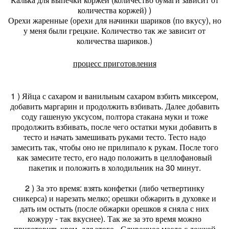
количества коржей) )
Орехи жаренные (орехи для начинки шариков (по вкусу), но
у меня были грецкие. Количество так же зависит от
количества шариков.)
процесс приготовления
1 ) Яйца с сахаром и ванильным сахаром взбить миксером,
добавить маргарин и продолжить взбивать. Далее добавить
соду гашеную уксусом, полтора стакана муки и тоже
продолжить взбивать, после чего остатки муки добавить в
тесто и начать замешивать руками тесто. Тесто надо
замесить так, чтобы оно не прилипало к рукам. После того
как замесите тесто, его надо положить в целлофановый
пакетик и положить в холодильник на 30 минут.
2 ) За это время: взять конфетки (либо четвертинку
сникерса) и нарезать мелко; орешки обжарить в духовке и
дать им остыть (после обжарки орешков я сняла с них
кожуру - так вкуснее). Так же за это время можно
приготовить крем, для этого - Сливочное масло с ложкой