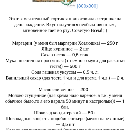
[300x300]
Этот замечательный тортик я приготовила сестрeнке на
день рождение. Вкус получился необыкновенным,
мгновенное тает во рту. Советую Всем! ; )
Маргарин (у меня был маргарин Хозяюшка) — 250 г
Яйцо куринное — 2 шт
Сахар песок — 0,5 стак.
Мука пшеничная просеянная (+ немного муки для раскатки
теста)) — 500 г
Сода гашеная уксусом — 0,5 ч. л.
Ванильный сахар (для теста 1 ч.л и для крема 1 ч.л.) — 2 ч.
л.
Масло сливочное — 200 г
Молоко сгущенное (для крема надо варёное, а т.к. у меня
обычное было,то я его варила 50 минут в кастрюльке)) — 1
бан.
Шоколад кондитерский — 50 г
Шоколадные конфеты подобие сникерс (мелко нарезанные)
— 3,5 шт
Калька для выпечки коржей (количество бумаги зависит от