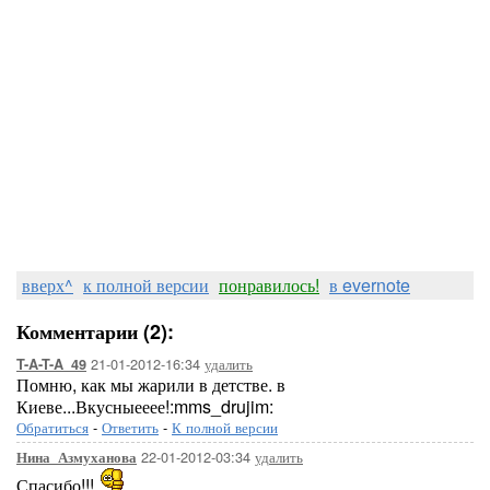
вверх^
к полной версии
понравилось!
в evernote
Комментарии (2):
21-01-2012-16:34
удалить
T-A-T-A_49
Помню, как мы жарили в детстве. в
Киеве...Вкусныееее!:mms_drujim:
Обратиться
-
Ответить
-
К полной версии
22-01-2012-03:34
удалить
Нина_Азмуханова
Спасибо!!!