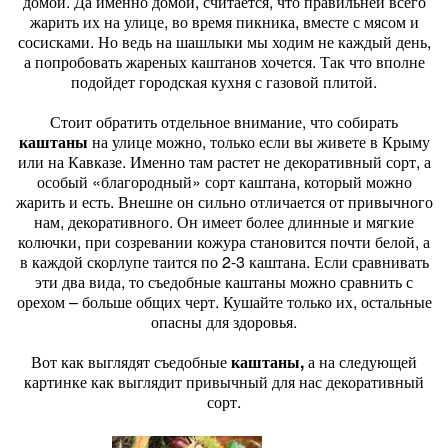
домой. Да именно домой, считается, что правильней всего
жарить их на улице, во время пикника, вместе с мясом и
сосисками. Но ведь на шашлыки мы ходим не каждый день,
а попробовать жареных каштанов хочется. Так что вполне
подойдет городская кухня с газовой плитой.
Стоит обратить отдельное внимание, что собирать
каштаны
на улице можно, только если вы живете в Крыму
или на Кавказе. Именно там растет не декоративный сорт, а
особый «благородный» сорт каштана, который можно
жарить и есть. Внешне он сильно отличается от привычного
нам, декоративного. Он имеет более длинные и мягкие
колючки, при созревании кожура становится почти белой, а
в каждой скорлупе таится по 2-3 каштана. Если сравнивать
эти два вида, то съедобные каштаны можно сравнить с
орехом – больше общих черт. Кушайте только их, остальные
опасны для здоровья.
Вот как выглядят съедобные
каштаны,
а на следующей
картинке как выглядит привычный для нас декоративный
сорт.