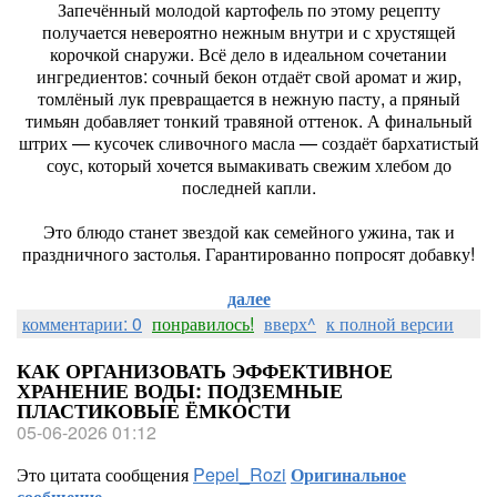
Запечённый молодой картофель по этому рецепту
получается невероятно нежным внутри и с хрустящей
корочкой снаружи. Всё дело в идеальном сочетании
ингредиентов: сочный бекон отдаёт свой аромат и жир,
томлёный лук превращается в нежную пасту, а пряный
тимьян добавляет тонкий травяной оттенок. А финальный
штрих — кусочек сливочного масла — создаёт бархатистый
соус, который хочется вымакивать свежим хлебом до
последней капли.
Это блюдо станет звездой как семейного ужина, так и
праздничного застолья. Гарантированно попросят добавку!
далее
комментарии: 0
понравилось!
вверх^
к полной версии
КАК ОРГАНИЗОВАТЬ ЭФФЕКТИВНОЕ
ХРАНЕНИЕ ВОДЫ: ПОДЗЕМНЫЕ
ПЛАСТИКОВЫЕ ЁМКОСТИ
05-06-2026 01:12
Это цитата сообщения
Pepel_Rozi
Оригинальное
сообщение