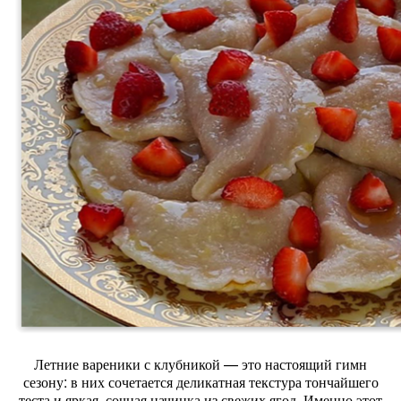
Летние
вареники
с
клубникой
— это
настоящий
гимн
сезону:
в
них
сочетается
деликатная
текстура
тончайшего
теста
и
яркая,
сочная
начинка
из
свежих
ягод.
Именно
этот