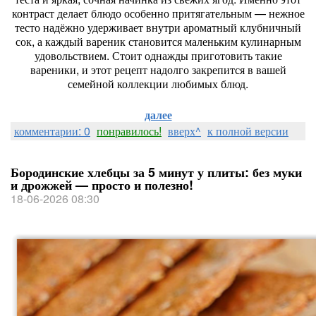
контраст
делает
блюдо
особенно
притягательным
— нежное
тесто
надёжно
удерживает
внутри
ароматный
клубничный
сок,
а
каждый
вареник
становится
маленьким
кулинарным
удовольствием.
Стоит
однажды
приготовить
такие
вареники,
и
этот
рецепт
надолго
закрепится
в
вашей
семейной
коллекции
любимых
блюд.
далее
комментарии: 0
понравилось!
вверх^
к полной версии
Бородинские хлебцы за 5 минут у плиты: без муки
и дрожжей — просто и полезно!
18-06-2026 08:30