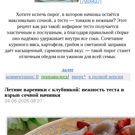
[700x437]
Хотите
испечь
пирог,
в
котором
начинка
остаётся
максимально
сочной,
а
тесто
— тонким
и
нежным?
Этот
рецепт
как
раз
такой:
кефирное
тесто
получается
эластичным
и
послушным,
а
благодаря
правильной
сборке
оно
надёжно
удерживает
внутри
все
соки.
Сочетание
куриного
мяса,
картофеля,
грибов
и
сметанной
заправки
даёт
насыщенный,
гармоничный
вкус
— такой
пирог
станет
отличным
обедом
или
ужином
для
всей
семьи.
далее
комментарии: 0
понравилось!
вверх^
к полной версии
Летние вареники с клубникой: нежность теста и
взрыв сочной начинки
24-06-2026 08:37