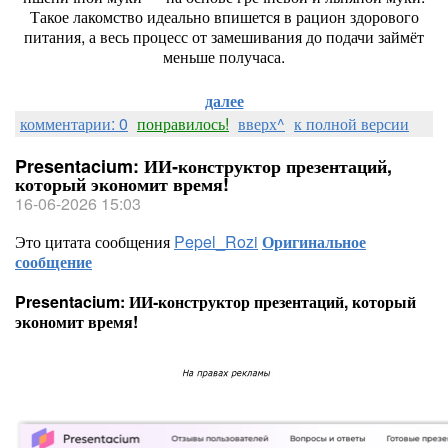
Такое
лакомство
идеально
впишется
в
рацион
здорового
питания,
а
весь
процесс
от
замешивания
до
подачи
займёт
меньше
получаса.
далее
комментарии: 0
понравилось!
вверх^
к полной версии
Presentacium: ИИ‑конструктор презентаций,
который экономит время!
16-06-2026 15:03
Это цитата сообщения
Pepel_Rozi
Оригинальное
сообщение
Presentacium: ИИ‑конструктор презентаций, который
экономит время!