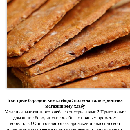
Быстрые
бородинские
хлебцы:
полезная
альтернатива
магазинному
хлебу
Устали
от
магазинного
хлеба
с
консервантами?
Приготовьте
домашние
бородинские
хлебцы
с
пряным
ароматом
кориандра!
Они
готовятся
без
дрожжей
и
классической
пшеничной
муки
— на
основе
гречневой
и
льняной
муки.