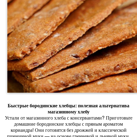
Быстрые
бородинские
хлебцы:
полезная
альтернатива
магазинному
хлебу
Устали
от
магазинного
хлеба
с
консервантами?
Приготовьте
домашние
бородинские
хлебцы
с
пряным
ароматом
кориандра!
Они
готовятся
без
дрожжей
и
классической
пшеничной
муки
— на
основе
гречневой
и
льняной
муки.