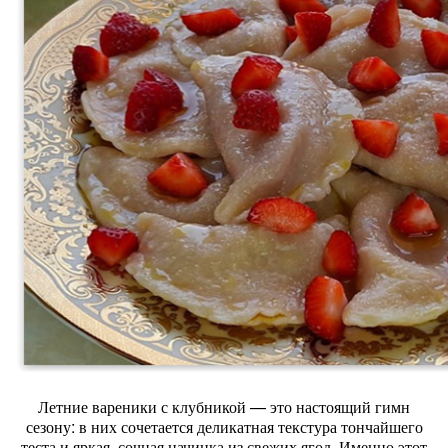
Летние
вареники
с
клубникой
— это
настоящий
гимн
сезону:
в
них
сочетается
деликатная
текстура
тончайшего
теста
и
яркая,
сочная
начинка
из
свежих
ягод.
Именно
этот