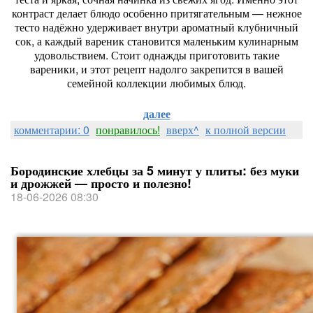
контраст
делает
блюдо
особенно
притягательным
— нежное
тесто
надёжно
удерживает
внутри
ароматный
клубничный
сок,
а
каждый
вареник
становится
маленьким
кулинарным
удовольствием.
Стоит
однажды
приготовить
такие
вареники,
и
этот
рецепт
надолго
закрепится
в
вашей
семейной
коллекции
любимых
блюд.
далее
комментарии: 0
понравилось!
вверх^
к полной версии
Бородинские хлебцы за 5 минут у плиты: без муки
и дрожжей — просто и полезно!
18-06-2026 08:30