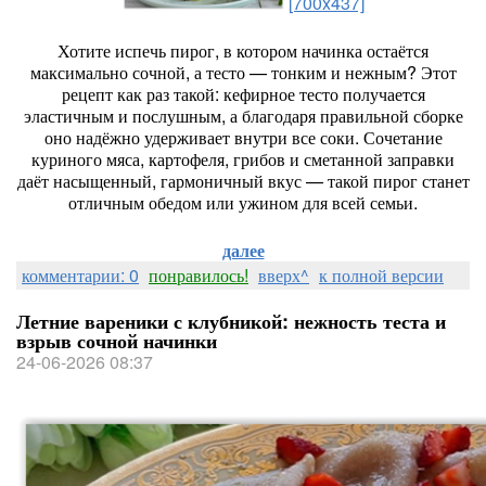
[700x437]
Хотите
испечь
пирог,
в
котором
начинка
остаётся
максимально
сочной,
а
тесто
— тонким
и
нежным?
Этот
рецепт
как
раз
такой:
кефирное
тесто
получается
эластичным
и
послушным,
а
благодаря
правильной
сборке
оно
надёжно
удерживает
внутри
все
соки.
Сочетание
куриного
мяса,
картофеля,
грибов
и
сметанной
заправки
даёт
насыщенный,
гармоничный
вкус
— такой
пирог
станет
отличным
обедом
или
ужином
для
всей
семьи.
далее
комментарии: 0
понравилось!
вверх^
к полной версии
Летние вареники с клубникой: нежность теста и
взрыв сочной начинки
24-06-2026 08:37