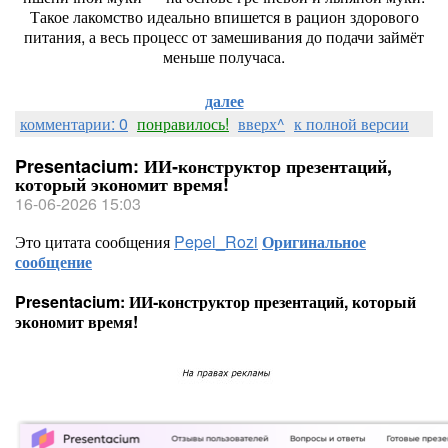
Такое
лакомство
идеально
впишется
в
рацион
здорового
питания,
а
весь
процесс
от
замешивания
до
подачи
займёт
меньше
получаса.
далее
комментарии: 0
понравилось!
вверх^
к полной версии
Presentacium: ИИ‑конструктор презентаций,
который экономит время!
16-06-2026 15:03
Это цитата сообщения
Pepel_Rozi
Оригинальное
сообщение
Presentacium: ИИ‑конструктор презентаций, который
экономит время!