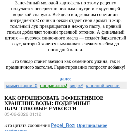
Запечённый молодой картофель по этому рецепту
получается невероятно нежным внутри и с хрустящей
корочкой снаружи. Всё дело в идеальном сочетании
ингредиентов: сочный бекон отдаёт свой аромат и жир,
томлёный лук превращается в нежную пасту, а пряный
тимьян добавляет тонкий травяной оттенок. А финальный
штрих — кусочек сливочного масла — создаёт бархатистый
соус, который хочется вымакивать свежим хлебом до
последней капли.
Это блюдо станет звездой как семейного ужина, так и
праздничного застолья. Гарантированно попросят добавку!
далее
комментарии: 0
понравилось!
вверх^
к полной версии
КАК ОРГАНИЗОВАТЬ ЭФФЕКТИВНОЕ
ХРАНЕНИЕ ВОДЫ: ПОДЗЕМНЫЕ
ПЛАСТИКОВЫЕ ЁМКОСТИ
05-06-2026 01:12
Это цитата сообщения
Pepel_Rozi
Оригинальное
сообщение