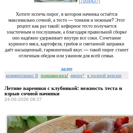
[700x437]
Хотите
испечь
пирог,
в
котором
начинка
остаётся
максимально
сочной,
а
тесто
— тонким
и
нежным?
Этот
рецепт
как
раз
такой:
кефирное
тесто
получается
эластичным
и
послушным,
а
благодаря
правильной
сборке
оно
надёжно
удерживает
внутри
все
соки.
Сочетание
куриного
мяса,
картофеля,
грибов
и
сметанной
заправки
даёт
насыщенный,
гармоничный
вкус
— такой
пирог
станет
отличным
обедом
или
ужином
для
всей
семьи.
далее
комментарии: 0
понравилось!
вверх^
к полной версии
Летние вареники с клубникой: нежность теста и
взрыв сочной начинки
24-06-2026 08:37