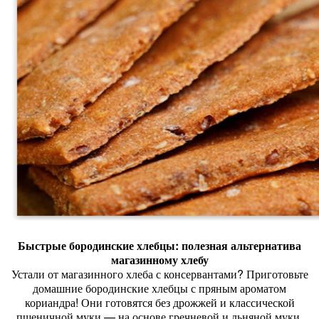
Быстрые
бородинские
хлебцы:
полезная
альтернатива
магазинному
хлебу
Устали
от
магазинного
хлеба
с
консервантами?
Приготовьте
домашние
бородинские
хлебцы
с
пряным
ароматом
кориандра!
Они
готовятся
без
дрожжей
и
классической
пшеничной
муки
— на
основе
гречневой
и
льняной
муки.