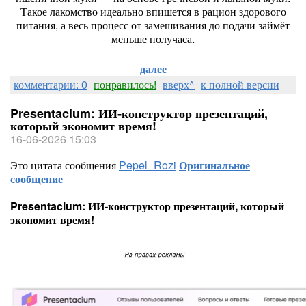
Такое
лакомство
идеально
впишется
в
рацион
здорового
питания,
а
весь
процесс
от
замешивания
до
подачи
займёт
меньше
получаса.
далее
комментарии: 0
понравилось!
вверх^
к полной версии
Presentacium: ИИ‑конструктор презентаций,
который экономит время!
16-06-2026 15:03
Это цитата сообщения
Pepel_Rozi
Оригинальное
сообщение
Presentacium: ИИ‑конструктор презентаций, который
экономит время!