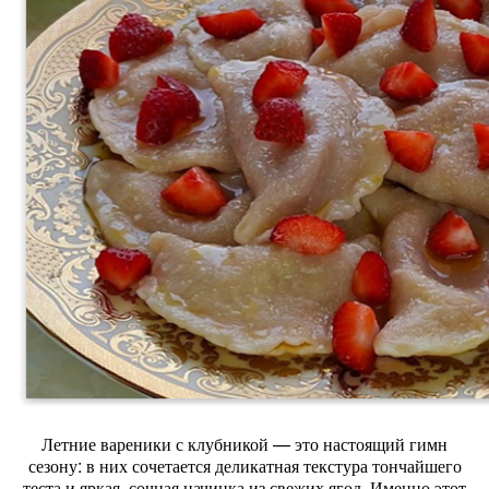
Летние
вареники
с
клубникой
— это
настоящий
гимн
сезону:
в
них
сочетается
деликатная
текстура
тончайшего
теста
и
яркая,
сочная
начинка
из
свежих
ягод.
Именно
этот