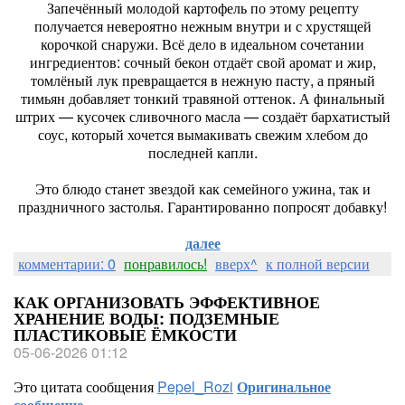
Запечённый молодой картофель по этому рецепту
получается невероятно нежным внутри и с хрустящей
корочкой снаружи. Всё дело в идеальном сочетании
ингредиентов: сочный бекон отдаёт свой аромат и жир,
томлёный лук превращается в нежную пасту, а пряный
тимьян добавляет тонкий травяной оттенок. А финальный
штрих — кусочек сливочного масла — создаёт бархатистый
соус, который хочется вымакивать свежим хлебом до
последней капли.
Это блюдо станет звездой как семейного ужина, так и
праздничного застолья. Гарантированно попросят добавку!
далее
комментарии: 0
понравилось!
вверх^
к полной версии
КАК ОРГАНИЗОВАТЬ ЭФФЕКТИВНОЕ
ХРАНЕНИЕ ВОДЫ: ПОДЗЕМНЫЕ
ПЛАСТИКОВЫЕ ЁМКОСТИ
05-06-2026 01:12
Это цитата сообщения
Pepel_Rozi
Оригинальное
сообщение