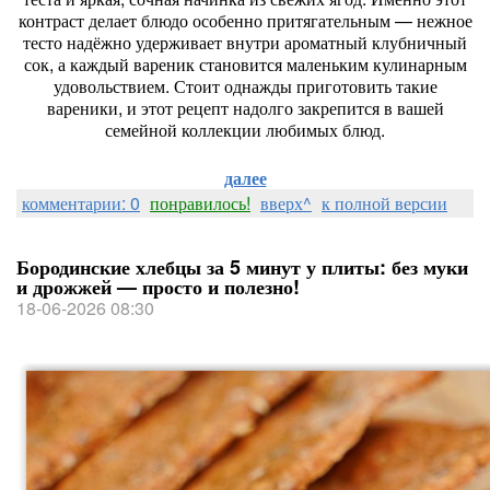
контраст
делает
блюдо
особенно
притягательным
— нежное
тесто
надёжно
удерживает
внутри
ароматный
клубничный
сок,
а
каждый
вареник
становится
маленьким
кулинарным
удовольствием.
Стоит
однажды
приготовить
такие
вареники,
и
этот
рецепт
надолго
закрепится
в
вашей
семейной
коллекции
любимых
блюд.
далее
комментарии: 0
понравилось!
вверх^
к полной версии
Бородинские хлебцы за 5 минут у плиты: без муки
и дрожжей — просто и полезно!
18-06-2026 08:30