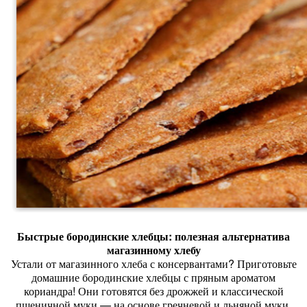
Быстрые
бородинские
хлебцы:
полезная
альтернатива
магазинному
хлебу
Устали
от
магазинного
хлеба
с
консервантами?
Приготовьте
домашние
бородинские
хлебцы
с
пряным
ароматом
кориандра!
Они
готовятся
без
дрожжей
и
классической
пшеничной
муки
— на
основе
гречневой
и
льняной
муки.