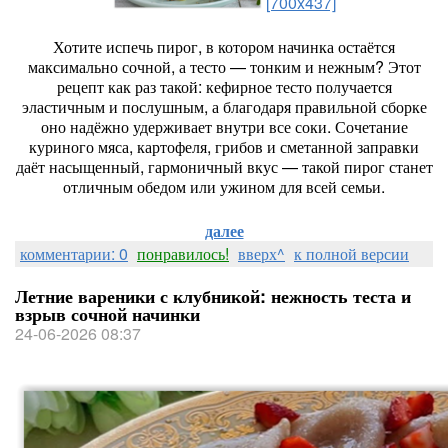
[700x437]
Хотите
испечь
пирог,
в
котором
начинка
остаётся
максимально
сочной,
а
тесто
— тонким
и
нежным?
Этот
рецепт
как
раз
такой:
кефирное
тесто
получается
эластичным
и
послушным,
а
благодаря
правильной
сборке
оно
надёжно
удерживает
внутри
все
соки.
Сочетание
куриного
мяса,
картофеля,
грибов
и
сметанной
заправки
даёт
насыщенный,
гармоничный
вкус
— такой
пирог
станет
отличным
обедом
или
ужином
для
всей
семьи.
далее
комментарии: 0
понравилось!
вверх^
к полной версии
Летние вареники с клубникой: нежность теста и
взрыв сочной начинки
24-06-2026 08:37