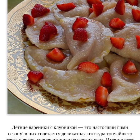
Летние
вареники
с
клубникой
— это
настоящий
гимн
сезону:
в
них
сочетается
деликатная
текстура
тончайшего
теста
и
яркая,
сочная
начинка
из
свежих
ягод.
Именно
этот