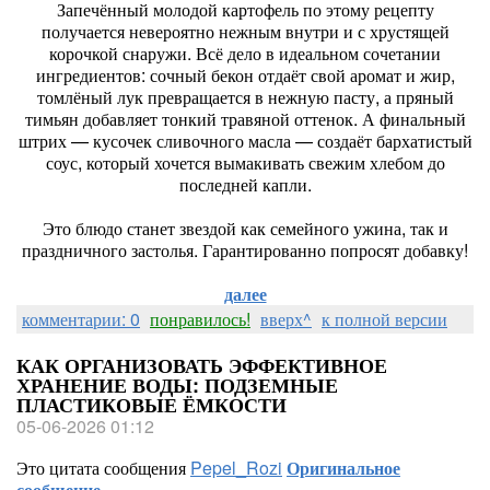
Запечённый молодой картофель по этому рецепту
получается невероятно нежным внутри и с хрустящей
корочкой снаружи. Всё дело в идеальном сочетании
ингредиентов: сочный бекон отдаёт свой аромат и жир,
томлёный лук превращается в нежную пасту, а пряный
тимьян добавляет тонкий травяной оттенок. А финальный
штрих — кусочек сливочного масла — создаёт бархатистый
соус, который хочется вымакивать свежим хлебом до
последней капли.
Это блюдо станет звездой как семейного ужина, так и
праздничного застолья. Гарантированно попросят добавку!
далее
комментарии: 0
понравилось!
вверх^
к полной версии
КАК ОРГАНИЗОВАТЬ ЭФФЕКТИВНОЕ
ХРАНЕНИЕ ВОДЫ: ПОДЗЕМНЫЕ
ПЛАСТИКОВЫЕ ЁМКОСТИ
05-06-2026 01:12
Это цитата сообщения
Pepel_Rozi
Оригинальное
сообщение