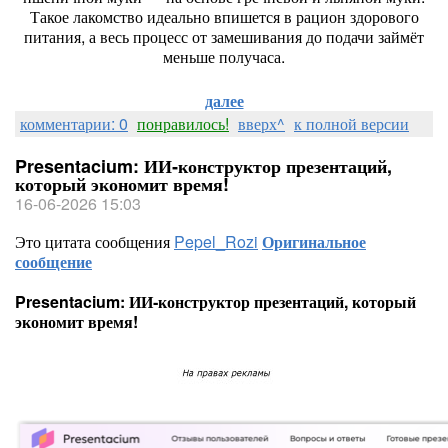
Такое
лакомство
идеально
впишется
в
рацион
здорового
питания,
а
весь
процесс
от
замешивания
до
подачи
займёт
меньше
получаса.
далее
комментарии: 0
понравилось!
вверх^
к полной версии
Presentacium: ИИ‑конструктор презентаций,
который экономит время!
16-06-2026 15:03
Это цитата сообщения
Pepel_Rozi
Оригинальное
сообщение
Presentacium: ИИ‑конструктор презентаций, который
экономит время!