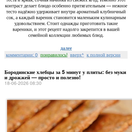
контраст
делает
блюдо
особенно
притягательным
— нежное
тесто
надёжно
удерживает
внутри
ароматный
клубничный
сок,
а
каждый
вареник
становится
маленьким
кулинарным
удовольствием.
Стоит
однажды
приготовить
такие
вареники,
и
этот
рецепт
надолго
закрепится
в
вашей
семейной
коллекции
любимых
блюд.
далее
комментарии: 0
понравилось!
вверх^
к полной версии
Бородинские хлебцы за 5 минут у плиты: без муки
и дрожжей — просто и полезно!
18-06-2026 08:30