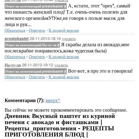
А, кстати, этот *орех*, самый
Ответ на комментарий prostobastet
#
что нинаесть женский плод! Т.е. очень-очень полезен для
женского организЬмУ!Уже,не говоря о пользе масок для
лица и рук...
Обратиться
-
Ответить
-
К полной версии
28-11-2013-18:16
удалить
prostobastet
Я скрабы делала из авокадо,мне
Ответ на комментарий На-ту-ля
#
послескрабие понравилось,кожа чудесная была)
Обратиться
-
Ответить
-
К полной версии
28-11-2013-19:12
удалить
На-ту-ля
Вот-вот, я про это и говорила!
Ответ на комментарий prostobastet
#
Обратиться
-
Ответить
-
К полной версии
Комментарии (7):
вверх^
Вы сейчас не можете прокомментировать это сообщение.
Дневник Вкусный паштет из куриной
печени с авокадо и фисташками |
Рецепты_приготовления - РЕЦЕПТЫ
ПРИГОТОВЛЕНИЯ БЛЮД |