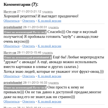
Комментарии (7):
27-11-2013-21:12
удалить
На-ту-ля
Хороший рецептик! И выглядит празднично!
Обратиться
-
Ответить
-
К полной версии
28-11-2013-00:01
удалить
prostobastet
Спасибо))) Он еще и вкусный
Ответ на комментарий На-ту-ля
#
получается) Я пробовала готовить "шубу" с авокадо,тоже
очень вкусно)))
Обратиться
-
Ответить
-
К полной версии
28-11-2013-15:46
удалить
На-ту-ля
Ещё бы! Любые морепродукты
Ответ на комментарий prostobastet
#
*дружат* с авокадо! А ещё, авокадо можно использовать
вместо картошки в оливье и других салатах.)
Хотя,я знаю людей, которые не уважают этот фрукт-овощ.)))
Обратиться
-
Ответить
-
К полной версии
28-11-2013-16:33
удалить
prostobastet
Они просто к нему не
Ответ на комментарий На-ту-ля
#
привыкли))) Он не так давно в доступной продаже,многие
даже на вид его не знают,как ни странно)))
Обратиться
-
Ответить
-
К полной версии
28-11-2013-16:44
удалить
На-ту-ля