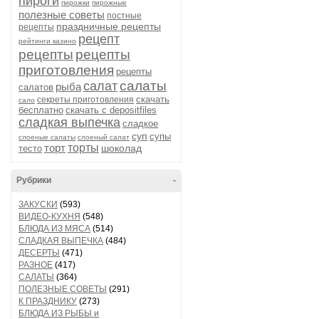
пироги
пирожки
пирожные
полезные советы
постные
праздничные рецепты
рецепты
рецепт
рейтинги казино
рецепты
рецепты
приготовления
рецепты
салаты
салат
рыба
салатов
скачать
секреты приготовления
сало
бесплатно
скачать с depositfiles
сладкая выпечка
сладкое
суп
супы
слоеные салаты
слоеный салат
торт
торты
шоколад
тесто
Рубрики
-
ЗАКУСКИ
(593)
ВИДЕО-КУХНЯ
(548)
БЛЮДА ИЗ МЯСА
(514)
СЛАДКАЯ ВЫПЕЧКА
(484)
ДЕСЕРТЫ
(471)
РАЗНОЕ
(417)
САЛАТЫ
(364)
ПОЛЕЗНЫЕ СОВЕТЫ
(291)
К ПРАЗДНИКУ
(273)
БЛЮДА ИЗ РЫБЫ и