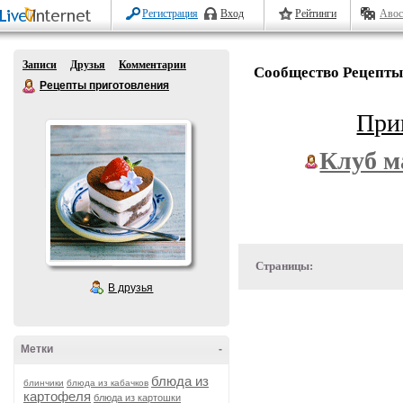
Регистрация
Вход
Рейтинги
Авос
Записи
Друзья
Комментарии
Сообщество Рецепты
Рецепты приготовления
При
Клуб м
Страницы:
В друзья
Метки
-
блюда из
блинчики
блюда из кабачков
картофеля
блюда из картошки