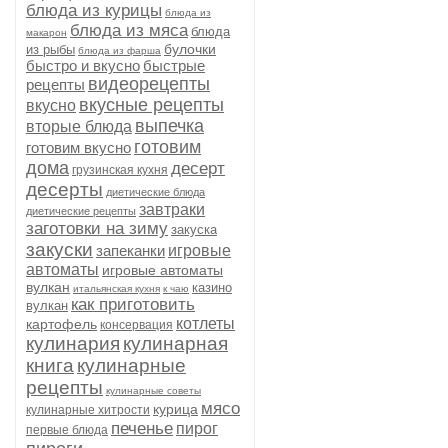
блюда из курицы
блюда из
блюда из мяса
блюда
макарон
булочки
из рыбы
блюда из фарша
быстро и вкусно
быстрые
видеорецепты
рецепты
вкусные рецепты
вкусно
выпечка
вторые блюда
готовим
готовим вкусно
дома
десерт
грузинская кухня
десерты
диетические блюда
завтраки
диетические рецепты
заготовки на зиму
закуска
закуски
запеканки
игровые
автоматы
игровые автоматы
вулкан
казино
итальянская кухня
к чаю
как приготовить
вулкан
котлеты
картофель
консервация
кулинария
кулинарная
книга
кулинарные
рецепты
кулинарные советы
мясо
курица
кулинарные хитрости
печенье
пирог
первые блюда