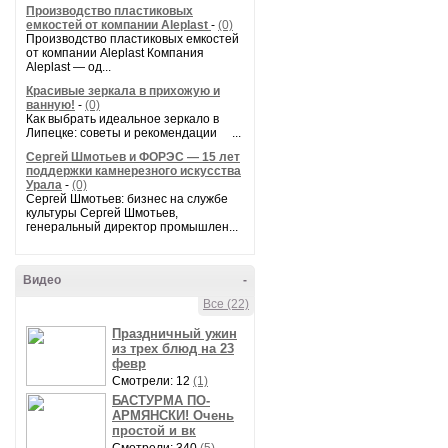
Производство пластиковых
емкостей от компании Aleplast
-
(0)
Производство пластиковых емкостей
от компании Aleplast Компания
Aleplast — од...
Красивые зеркала в прихожую и
ванную!
-
(0)
Как выбрать идеальное зеркало в
Липецке: советы и рекомендации ...
Сергей Шмотьев и ФОРЭС — 15 лет
поддержки камнерезного искусства
Урала
-
(0)
Сергей Шмотьев: бизнес на службе
культуры Сергей Шмотьев,
генеральный директор промышлен...
Видео
-
Все (22)
Праздничный ужин
из трех блюд на 23
февр
Смотрели: 12
(1)
БАСТУРМА ПО-
АРМЯНСКИ! Очень
простой и вк