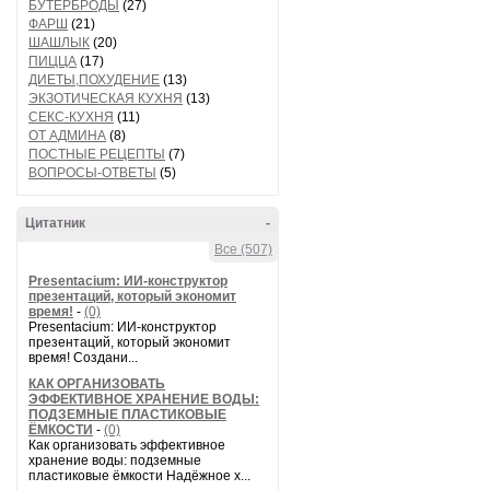
БУТЕРБРОДЫ
(27)
ФАРШ
(21)
ШАШЛЫК
(20)
ПИЦЦА
(17)
ДИЕТЫ,ПОХУДЕНИЕ
(13)
ЭКЗОТИЧЕСКАЯ КУХНЯ
(13)
СЕКС-КУХНЯ
(11)
ОТ АДМИНА
(8)
ПОСТНЫЕ РЕЦЕПТЫ
(7)
ВОПРОСЫ-ОТВЕТЫ
(5)
Цитатник
-
Все (507)
Presentacium: ИИ‑конструктор
презентаций, который экономит
время!
-
(0)
Presentacium: ИИ‑конструктор
презентаций, который экономит
время! Создани...
КАК ОРГАНИЗОВАТЬ
ЭФФЕКТИВНОЕ ХРАНЕНИЕ ВОДЫ:
ПОДЗЕМНЫЕ ПЛАСТИКОВЫЕ
ЁМКОСТИ
-
(0)
Как организовать эффективное
хранение воды: подземные
пластиковые ёмкости Надёжное х...