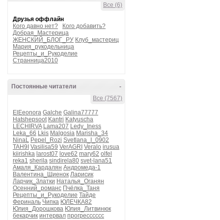
Все (6)
Друзья оффлайн
Кого давно нет?
Кого добавить?
Добрая_Мастерица
ЖЕНСКИЙ_БЛОГ_РУ
Клуб_мастериц
Мария_рукодельница
Рецепты_и_Рукоделие
Странница2010
Постоянные читатели
-
Все (7567)
ElEeonora
Galche
Galina77777
Hatshepsoot
Kantri
Katyuscha
LECHIRVA
Lama207
Ledy_Iness
Leka_66
Lkis
Malgosia
Marisha_34
NinaL
Pepel_Rozi
Svetlana_I_0902
TAH9I
Vasilisa59
VerAGRI
Veralo
irusua
kiirishka
larost07
love62
mary62
olfel
reka1
sherila
sindirela80
svet-lana51
Амаля_Кардалян
Андромеда-1
Валентина_Шиенок
Ларисик
Ларчик_Златки
Наталья_Оганян
Осенний_романс
Пчёлка_Таня
Рецепты_и_Рукоделие
Тайде
Фериналь
Чипка
ЮЛЕЧКА82
Юлия_Дорошкова
Юлия_Литвинюк
бекарчик
интервал
прогресссссс