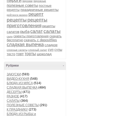
пироги
пирожки
пирожные
полезные советы
постные
праздничные рецепты
рецепты
рецепт
рейтинги казино
рецепты
рецепты
приготовления
рецепты
салаты
салат
рыба
салатов
скачать
секреты приготовления
сало
бесплатно
скачать с depositfiles
сладкая выпечка
сладкое
суп
супы
слоеные салаты
слоеный салат
торт
торты
шоколад
тесто
Рубрики
-
ЗАКУСКИ
(593)
ВИДЕО-КУХНЯ
(548)
БЛЮДА ИЗ МЯСА
(514)
СЛАДКАЯ ВЫПЕЧКА
(484)
ДЕСЕРТЫ
(471)
РАЗНОЕ
(417)
САЛАТЫ
(364)
ПОЛЕЗНЫЕ СОВЕТЫ
(291)
К ПРАЗДНИКУ
(273)
БЛЮДА ИЗ РЫБЫ и