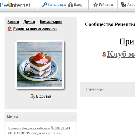
Регистрация
Вход
Рейтинги
Авос
Записи
Друзья
Комментарии
Сообщество Рецепты
Рецепты приготовления
При
Клуб м
Страницы:
В друзья
Метки
-
блюда из
блинчики
блюда из кабачков
картофеля
блюда из картошки