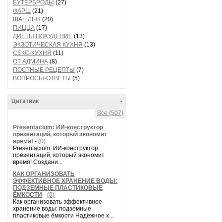
БУТЕРБРОДЫ
(27)
ФАРШ
(21)
ШАШЛЫК
(20)
ПИЦЦА
(17)
ДИЕТЫ,ПОХУДЕНИЕ
(13)
ЭКЗОТИЧЕСКАЯ КУХНЯ
(13)
СЕКС-КУХНЯ
(11)
ОТ АДМИНА
(8)
ПОСТНЫЕ РЕЦЕПТЫ
(7)
ВОПРОСЫ-ОТВЕТЫ
(5)
Цитатник
-
Все (507)
Presentacium: ИИ‑конструктор
презентаций, который экономит
время!
-
(0)
Presentacium: ИИ‑конструктор
презентаций, который экономит
время! Создани...
КАК ОРГАНИЗОВАТЬ
ЭФФЕКТИВНОЕ ХРАНЕНИЕ ВОДЫ:
ПОДЗЕМНЫЕ ПЛАСТИКОВЫЕ
ЁМКОСТИ
-
(0)
Как организовать эффективное
хранение воды: подземные
пластиковые ёмкости Надёжное х...