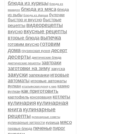
блюда из курицы
блюда из
блюда из мяса
блюда
макарон
булочки
из рыбы
блюда из фарша
быстро и вкусно
быстрые
видеорецепты
рецепты
вкусные рецепты
вкусно
выпечка
вторые блюда
готовим
готовим вкусно
дома
десерт
грузинская кухня
десерты
диетические блюда
завтраки
диетические рецепты
заготовки на зиму
закуска
закуски
запеканки
игровые
автоматы
игровые автоматы
вулкан
казино
итальянская кухня
к чаю
как приготовить
вулкан
котлеты
картофель
консервация
кулинария
кулинарная
книга
кулинарные
рецепты
кулинарные советы
мясо
курица
кулинарные хитрости
печенье
пирог
первые блюда