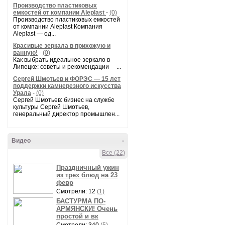
Производство пластиковых
емкостей от компании Aleplast
-
(0)
Производство пластиковых емкостей
от компании Aleplast Компания
Aleplast — од...
Красивые зеркала в прихожую и
ванную!
-
(0)
Как выбрать идеальное зеркало в
Липецке: советы и рекомендации ...
Сергей Шмотьев и ФОРЭС — 15 лет
поддержки камнерезного искусства
Урала
-
(0)
Сергей Шмотьев: бизнес на службе
культуры Сергей Шмотьев,
генеральный директор промышлен...
Видео
-
Все (22)
Праздничный ужин
из трех блюд на 23
февр
Смотрели: 12
(1)
БАСТУРМА ПО-
АРМЯНСКИ! Очень
простой и вк