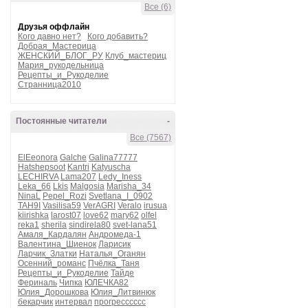
Все (6)
Друзья оффлайн
Кого давно нет?
Кого добавить?
Добрая_Мастерица
ЖЕНСКИЙ_БЛОГ_РУ
Клуб_мастериц
Мария_рукодельница
Рецепты_и_Рукоделие
Странница2010
Постоянные читатели
-
Все (7567)
ElEeonora
Galche
Galina77777
Hatshepsoot
Kantri
Katyuscha
LECHIRVA
Lama207
Ledy_Iness
Leka_66
Lkis
Malgosia
Marisha_34
NinaL
Pepel_Rozi
Svetlana_I_0902
TAH9I
Vasilisa59
VerAGRI
Veralo
irusua
kiirishka
larost07
love62
mary62
olfel
reka1
sherila
sindirela80
svet-lana51
Амаля_Кардалян
Андромеда-1
Валентина_Шиенок
Ларисик
Ларчик_Златки
Наталья_Оганян
Осенний_романс
Пчёлка_Таня
Рецепты_и_Рукоделие
Тайде
Фериналь
Чипка
ЮЛЕЧКА82
Юлия_Дорошкова
Юлия_Литвинюк
бекарчик
интервал
прогресссссс