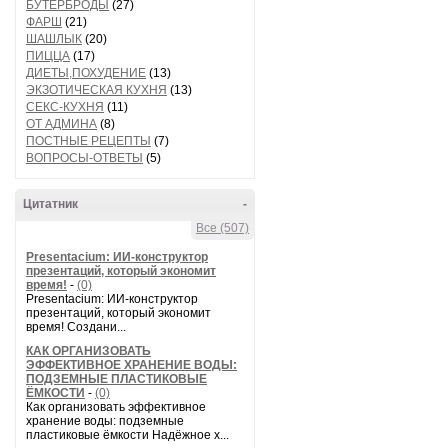
БУТЕРБРОДЫ
(27)
ФАРШ
(21)
ШАШЛЫК
(20)
ПИЦЦА
(17)
ДИЕТЫ,ПОХУДЕНИЕ
(13)
ЭКЗОТИЧЕСКАЯ КУХНЯ
(13)
СЕКС-КУХНЯ
(11)
ОТ АДМИНА
(8)
ПОСТНЫЕ РЕЦЕПТЫ
(7)
ВОПРОСЫ-ОТВЕТЫ
(5)
Цитатник
-
Все (507)
Presentacium: ИИ‑конструктор
презентаций, который экономит
время!
-
(0)
Presentacium: ИИ‑конструктор
презентаций, который экономит
время! Создани...
КАК ОРГАНИЗОВАТЬ
ЭФФЕКТИВНОЕ ХРАНЕНИЕ ВОДЫ:
ПОДЗЕМНЫЕ ПЛАСТИКОВЫЕ
ЁМКОСТИ
-
(0)
Как организовать эффективное
хранение воды: подземные
пластиковые ёмкости Надёжное х...