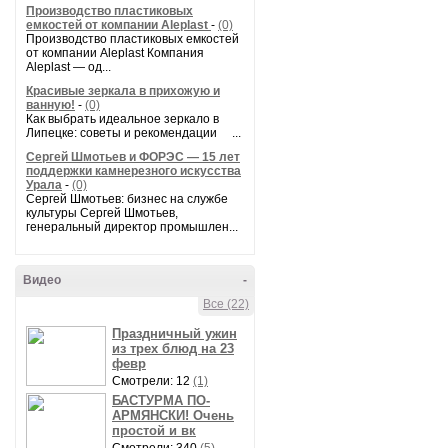
Производство пластиковых
емкостей от компании Aleplast
-
(0)
Производство пластиковых емкостей
от компании Aleplast Компания
Aleplast — од...
Красивые зеркала в прихожую и
ванную!
-
(0)
Как выбрать идеальное зеркало в
Липецке: советы и рекомендации ...
Сергей Шмотьев и ФОРЭС — 15 лет
поддержки камнерезного искусства
Урала
-
(0)
Сергей Шмотьев: бизнес на службе
культуры Сергей Шмотьев,
генеральный директор промышлен...
Видео
-
Все (22)
Праздничный ужин
из трех блюд на 23
февр
Смотрели: 12
(1)
БАСТУРМА ПО-
АРМЯНСКИ! Очень
простой и вк