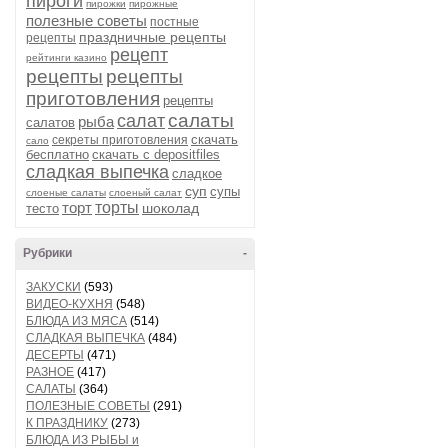
пироги
пирожки
пирожные
полезные советы
постные
праздничные рецепты
рецепты
рецепт
рейтинги казино
рецепты
рецепты
приготовления
рецепты
салаты
салат
рыба
салатов
скачать
секреты приготовления
сало
бесплатно
скачать с depositfiles
сладкая выпечка
сладкое
суп
супы
слоеные салаты
слоеный салат
торт
торты
шоколад
тесто
Рубрики
-
ЗАКУСКИ
(593)
ВИДЕО-КУХНЯ
(548)
БЛЮДА ИЗ МЯСА
(514)
СЛАДКАЯ ВЫПЕЧКА
(484)
ДЕСЕРТЫ
(471)
РАЗНОЕ
(417)
САЛАТЫ
(364)
ПОЛЕЗНЫЕ СОВЕТЫ
(291)
К ПРАЗДНИКУ
(273)
БЛЮДА ИЗ РЫБЫ и