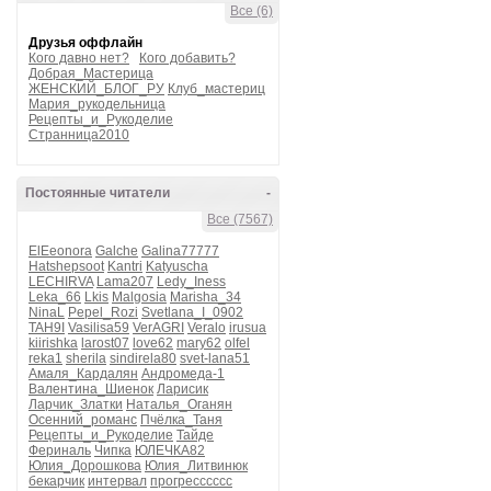
Все (6)
Друзья оффлайн
Кого давно нет?
Кого добавить?
Добрая_Мастерица
ЖЕНСКИЙ_БЛОГ_РУ
Клуб_мастериц
Мария_рукодельница
Рецепты_и_Рукоделие
Странница2010
Постоянные читатели
-
Все (7567)
ElEeonora
Galche
Galina77777
Hatshepsoot
Kantri
Katyuscha
LECHIRVA
Lama207
Ledy_Iness
Leka_66
Lkis
Malgosia
Marisha_34
NinaL
Pepel_Rozi
Svetlana_I_0902
TAH9I
Vasilisa59
VerAGRI
Veralo
irusua
kiirishka
larost07
love62
mary62
olfel
reka1
sherila
sindirela80
svet-lana51
Амаля_Кардалян
Андромеда-1
Валентина_Шиенок
Ларисик
Ларчик_Златки
Наталья_Оганян
Осенний_романс
Пчёлка_Таня
Рецепты_и_Рукоделие
Тайде
Фериналь
Чипка
ЮЛЕЧКА82
Юлия_Дорошкова
Юлия_Литвинюк
бекарчик
интервал
прогресссссс