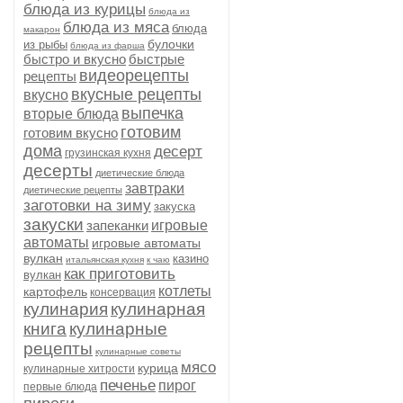
блюда из курицы
блюда из
блюда из мяса
блюда
макарон
булочки
из рыбы
блюда из фарша
быстро и вкусно
быстрые
видеорецепты
рецепты
вкусные рецепты
вкусно
выпечка
вторые блюда
готовим
готовим вкусно
дома
десерт
грузинская кухня
десерты
диетические блюда
завтраки
диетические рецепты
заготовки на зиму
закуска
закуски
запеканки
игровые
автоматы
игровые автоматы
вулкан
казино
итальянская кухня
к чаю
как приготовить
вулкан
котлеты
картофель
консервация
кулинария
кулинарная
книга
кулинарные
рецепты
кулинарные советы
мясо
курица
кулинарные хитрости
печенье
пирог
первые блюда