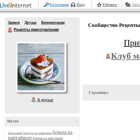
Регистрация
Вход
Рейтинги
Авос
Записи
Друзья
Комментарии
Сообщество Рецепты
Рецепты приготовления
При
Клуб м
Страницы:
В друзья
Метки
-
блюда из
блинчики
блюда из кабачков
картофеля
блюда из картошки