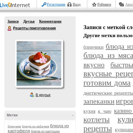
Регистрация
Вход
Рейтинги
Авос
Записи
Друзья
Комментарии
Записи с меткой с
Рецепты приготовления
Другие метки пользо
блюда и
блинчики
блюда из мяс
вкусно
быстр
вкусные реце
готовим дома
диетические рецепт
В друзья
игро
запеканки
казино
кухня
к чаю
Метки
-
кул
котлеты
блюда из
рецепты
блинчики
блюда из кабачков
кулинар
картофеля
блюда из картошки