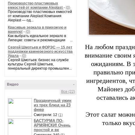
Производство пластиковых
емкостей от компании Aleplast
-
(0)
Производство пластиковых емкостей
от компании Aleplast Компания
Aleplast — од...
Красивые зеркала в прихожую и
ванную!
-
(0)
Как выбрать идеальное зеркало в
Липецке: советы и рекомендации ...
На любом праздн
Сергей Шмотьев и ФОРЭС — 15 лет
поддержки камнерезного искусства
внимание своим я
Урала
-
(0)
Сергей Шмотьев: бизнес на службе
ожиданиям. В э
культуры Сергей Шмотьев,
генеральный директор промышлен...
правильно пр
ингредиентов, ч
Видео
-
Майонез доб
Все (22)
оставались а
Праздничный ужин
из трех блюд на 23
февр
Этот салат можн
Смотрели: 12
(1)
БАСТУРМА ПО-
только вку
АРМЯНСКИ! Очень
простой и вк