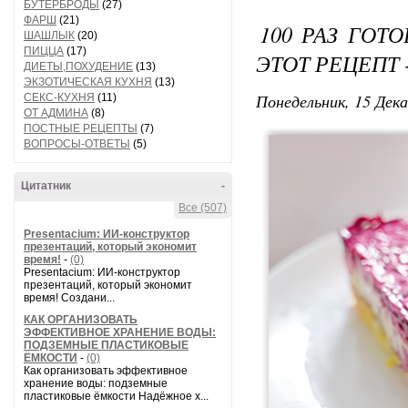
БУТЕРБРОДЫ
(27)
ФАРШ
(21)
100 РАЗ ГОТ
ШАШЛЫК
(20)
ПИЦЦА
(17)
ЭТОТ РЕЦЕПТ
ДИЕТЫ,ПОХУДЕНИЕ
(13)
ЭКЗОТИЧЕСКАЯ КУХНЯ
(13)
Понедельник, 15 Дека
СЕКС-КУХНЯ
(11)
ОТ АДМИНА
(8)
ПОСТНЫЕ РЕЦЕПТЫ
(7)
ВОПРОСЫ-ОТВЕТЫ
(5)
Цитатник
-
Все (507)
Presentacium: ИИ‑конструктор
презентаций, который экономит
время!
-
(0)
Presentacium: ИИ‑конструктор
презентаций, который экономит
время! Создани...
КАК ОРГАНИЗОВАТЬ
ЭФФЕКТИВНОЕ ХРАНЕНИЕ ВОДЫ:
ПОДЗЕМНЫЕ ПЛАСТИКОВЫЕ
ЁМКОСТИ
-
(0)
Как организовать эффективное
хранение воды: подземные
пластиковые ёмкости Надёжное х...