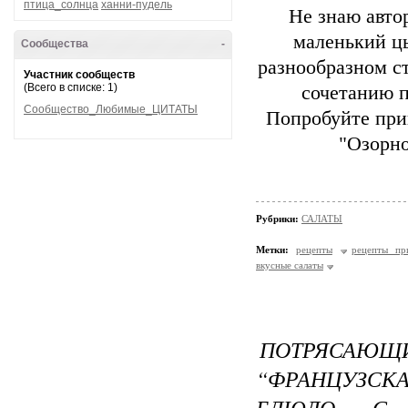
птица_солнца
ханни-пудель
Не знаю автор
маленький ц
Сообщества
-
разнообразном с
Участник сообществ
(Всего в списке: 1)
сочетанию п
Сообщество_Любимые_ЦИТАТЫ
Попробуйте при
"Озорно
Рубрики:
САЛАТЫ
Метки:
рецепты
рецепты пр
вкусные салаты
ПОТРЯСАЮ
“ФРАНЦУЗСК
БЛЮДО С 