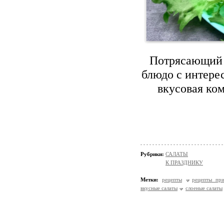
Потрясающий 
блюдо с интере
вкусовая ко
Рубрики:
САЛАТЫ
К ПРАЗДНИКУ
Метки:
рецепты
рецепты при
вкусные салаты
слоеные салаты