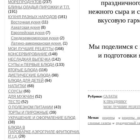
праздничного
МОРЕПРОДУКТОВ
(237)
БЛИНЫ,ОЛАДЬЯ,ПИРОЖКИ И Т.П.
нежного сыра и с
(191)
КУХНЯ РАЗНЫХ НАРОДОВ
(181)
вкусовую гар
Восточная кухня
(11)
Азиатская кухня
(8)
Европейская кухня
(7)
Средиземноморская кухня
(2)
Латино-американская кухня.
(1)
Мы поделимся с 
МОИ ЛУЧШИЕ РЕЦЕПТЫ
(168)
и подготовки 
КОНСЕРВИРОВАНИЕ
(148)
НЕСЛАДКАЯ ВЫПЕЧКА
(142)
СУПЫ и ПЕРВЫЕ БЛЮДА
(133)
ВТОРЫЕ БЛЮДА
(116)
ДИЕТИЧЕСКИЕ БЛЮДА
(98)
БЛЮДА ДЛЯ ДЕТЕЙ
(94)
НАПИТКИ
(68)
СОУСЫ
(66)
ДЛЯ МУЖЧИН
(52)
Рубрики:
САЛАТЫ
ТЕСТО
(52)
К ПРАЗДНИКУ
О ПОЛЕЗНОМ ПИТАНИИ
(43)
МОИ ЛУЧШИЕ РЕЦЕ
ТОРТЫ И ПИРОЖНЫЕ
(39)
УКРАШЕНИЕ И ОФОРМЛЕНИЕ БЛЮД
Метки:
рецепты
рецепты пр
(38)
слоеные салаты
праздничный са
БЛЮДА В
ПАРОВАРКЕ,АЭРОГРИЛЕ,ФРИТЮРНИЦЕ
И т.д.
(28)