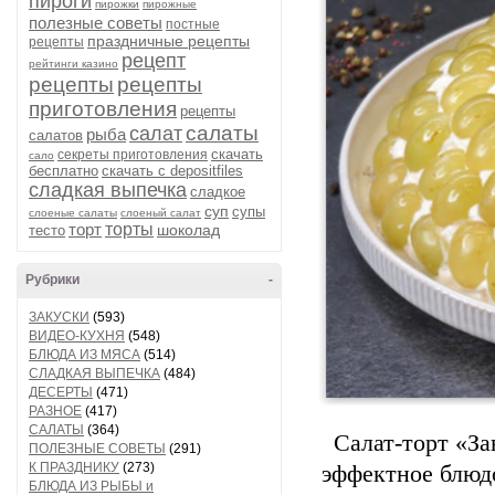
пироги
пирожки
пирожные
полезные советы
постные
праздничные рецепты
рецепты
рецепт
рейтинги казино
рецепты
рецепты
приготовления
рецепты
салаты
салат
рыба
салатов
скачать
секреты приготовления
сало
бесплатно
скачать с depositfiles
сладкая выпечка
сладкое
суп
супы
слоеные салаты
слоеный салат
торт
торты
шоколад
тесто
Рубрики
-
ЗАКУСКИ
(593)
ВИДЕО-КУХНЯ
(548)
БЛЮДА ИЗ МЯСА
(514)
СЛАДКАЯ ВЫПЕЧКА
(484)
ДЕСЕРТЫ
(471)
РАЗНОЕ
(417)
САЛАТЫ
(364)
Салат-торт «За
ПОЛЕЗНЫЕ СОВЕТЫ
(291)
К ПРАЗДНИКУ
(273)
эффектное блюд
БЛЮДА ИЗ РЫБЫ и