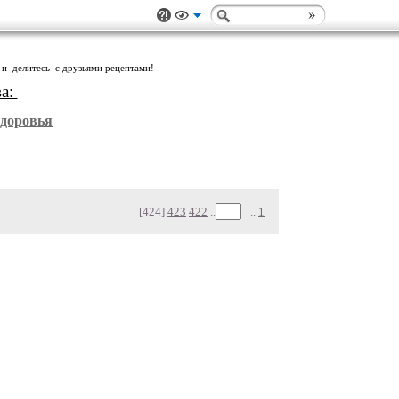
 и делитесь с друзьями рецептами!
ва:
Здоровья
[424]
423
422
..
..
1