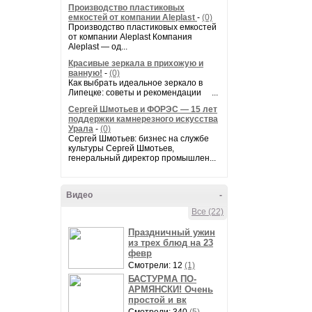
Производство пластиковых
емкостей от компании Aleplast
-
(0)
Производство пластиковых емкостей
от компании Aleplast Компания
Aleplast — од...
Красивые зеркала в прихожую и
ванную!
-
(0)
Как выбрать идеальное зеркало в
Липецке: советы и рекомендации ...
Сергей Шмотьев и ФОРЭС — 15 лет
поддержки камнерезного искусства
Урала
-
(0)
Сергей Шмотьев: бизнес на службе
культуры Сергей Шмотьев,
генеральный директор промышлен...
Видео
-
Все (22)
Праздничный ужин
из трех блюд на 23
февр
Смотрели: 12
(1)
БАСТУРМА ПО-
АРМЯНСКИ! Очень
простой и вк