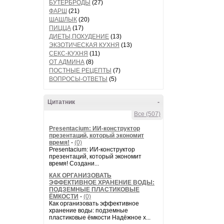
БУТЕРБРОДЫ
(27)
ФАРШ
(21)
ШАШЛЫК
(20)
ПИЦЦА
(17)
ДИЕТЫ,ПОХУДЕНИЕ
(13)
ЭКЗОТИЧЕСКАЯ КУХНЯ
(13)
СЕКС-КУХНЯ
(11)
ОТ АДМИНА
(8)
ПОСТНЫЕ РЕЦЕПТЫ
(7)
ВОПРОСЫ-ОТВЕТЫ
(5)
Цитатник
-
Все (507)
Presentacium: ИИ‑конструктор
презентаций, который экономит
время!
-
(0)
Presentacium: ИИ‑конструктор
презентаций, который экономит
время! Создани...
КАК ОРГАНИЗОВАТЬ
ЭФФЕКТИВНОЕ ХРАНЕНИЕ ВОДЫ:
ПОДЗЕМНЫЕ ПЛАСТИКОВЫЕ
ЁМКОСТИ
-
(0)
Как организовать эффективное
хранение воды: подземные
пластиковые ёмкости Надёжное х...