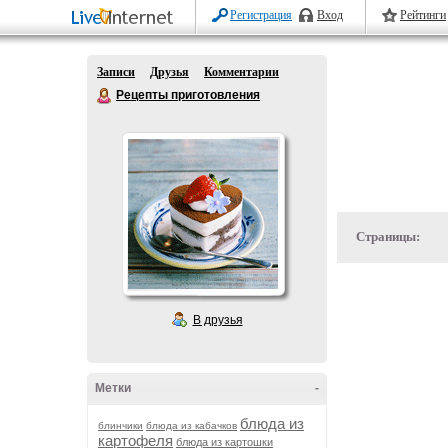
Регистрация
Вход
Рейтинги
Записи
Друзья
Комментарии
Рецепты приготовления
Страницы:
В друзья
Метки
-
блюда из
блинчики
блюда из кабачков
картофеля
блюда из картошки