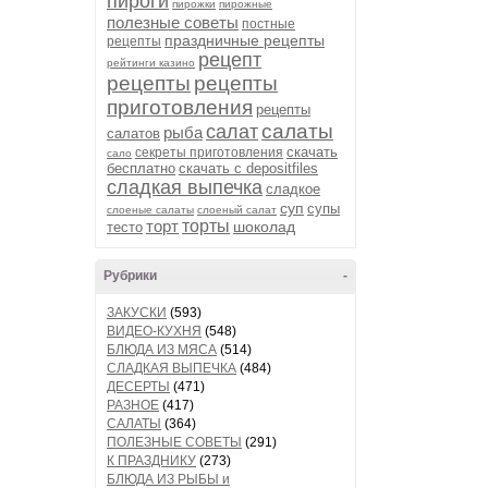
пироги
пирожки
пирожные
полезные советы
постные
праздничные рецепты
рецепты
рецепт
рейтинги казино
рецепты
рецепты
приготовления
рецепты
салаты
салат
рыба
салатов
скачать
секреты приготовления
сало
бесплатно
скачать с depositfiles
сладкая выпечка
сладкое
суп
супы
слоеные салаты
слоеный салат
торт
торты
шоколад
тесто
Рубрики
-
ЗАКУСКИ
(593)
ВИДЕО-КУХНЯ
(548)
БЛЮДА ИЗ МЯСА
(514)
СЛАДКАЯ ВЫПЕЧКА
(484)
ДЕСЕРТЫ
(471)
РАЗНОЕ
(417)
САЛАТЫ
(364)
ПОЛЕЗНЫЕ СОВЕТЫ
(291)
К ПРАЗДНИКУ
(273)
БЛЮДА ИЗ РЫБЫ и