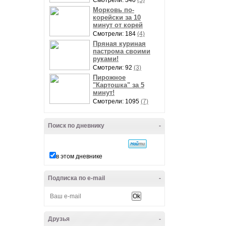
Смотрели: 340
(5)
Морковь по-
корейски за 10
минут от корей
Смотрели: 184
(4)
Пряная куриная
пастрома своими
руками!
Смотрели: 92
(3)
Пирожное
"Картошка" за 5
минут!
Смотрели: 1095
(7)
Поиск по дневнику
-
в этом дневнике
Подписка по e-mail
-
Друзья
-