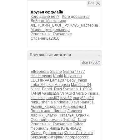
Все (6)
Друзья оффлайн
Кого давно нет?
Кого добавить?
Добрая_Мастерица
ЖЕНСКИЙ_БЛОГ_РУ
Клуб_мастериц
Мария_рукодельница
Рецепты_и_Рукоделие
Странница2010
Постоянные читатели
-
Все (7567)
ElEeonora
Galche
Galina77777
Hatshepsoot
Kantri
Katyuscha
LECHIRVA
Lama207
Ledy_Iness
Leka_66
Lkis
Malgosia
Marisha_34
NinaL
Pepel_Rozi
Svetlana_I_0902
TAH9I
Vasilisa59
VerAGRI
Veralo
irusua
kiirishka
larost07
love62
mary62
olfel
reka1
sherila
sindirela80
svet-lana51
Амаля_Кардалян
Андромеда-1
Валентина_Шиенок
Ларисик
Ларчик_Златки
Наталья_Оганян
Осенний_романс
Пчёлка_Таня
Рецепты_и_Рукоделие
Тайде
Фериналь
Чипка
ЮЛЕЧКА82
Юлия_Дорошкова
Юлия_Литвинюк
бекарчик
интервал
прогресссссс