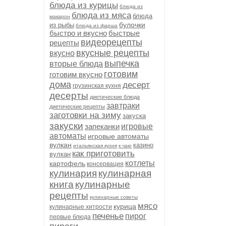
блюда из курицы
блюда из
блюда из мяса
блюда
макарон
булочки
из рыбы
блюда из фарша
быстро и вкусно
быстрые
видеорецепты
рецепты
вкусные рецепты
вкусно
выпечка
вторые блюда
готовим
готовим вкусно
дома
десерт
грузинская кухня
десерты
диетические блюда
завтраки
диетические рецепты
заготовки на зиму
закуска
закуски
запеканки
игровые
автоматы
игровые автоматы
вулкан
казино
итальянская кухня
к чаю
как приготовить
вулкан
котлеты
картофель
консервация
кулинария
кулинарная
книга
кулинарные
рецепты
кулинарные советы
мясо
курица
кулинарные хитрости
печенье
пирог
первые блюда