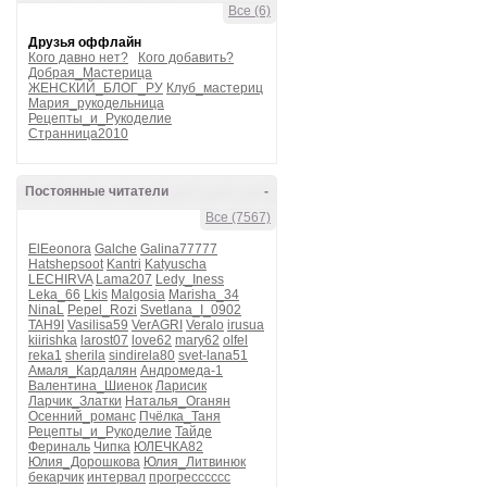
Все (6)
Друзья оффлайн
Кого давно нет?
Кого добавить?
Добрая_Мастерица
ЖЕНСКИЙ_БЛОГ_РУ
Клуб_мастериц
Мария_рукодельница
Рецепты_и_Рукоделие
Странница2010
Постоянные читатели
-
Все (7567)
ElEeonora
Galche
Galina77777
Hatshepsoot
Kantri
Katyuscha
LECHIRVA
Lama207
Ledy_Iness
Leka_66
Lkis
Malgosia
Marisha_34
NinaL
Pepel_Rozi
Svetlana_I_0902
TAH9I
Vasilisa59
VerAGRI
Veralo
irusua
kiirishka
larost07
love62
mary62
olfel
reka1
sherila
sindirela80
svet-lana51
Амаля_Кардалян
Андромеда-1
Валентина_Шиенок
Ларисик
Ларчик_Златки
Наталья_Оганян
Осенний_романс
Пчёлка_Таня
Рецепты_и_Рукоделие
Тайде
Фериналь
Чипка
ЮЛЕЧКА82
Юлия_Дорошкова
Юлия_Литвинюк
бекарчик
интервал
прогресссссс