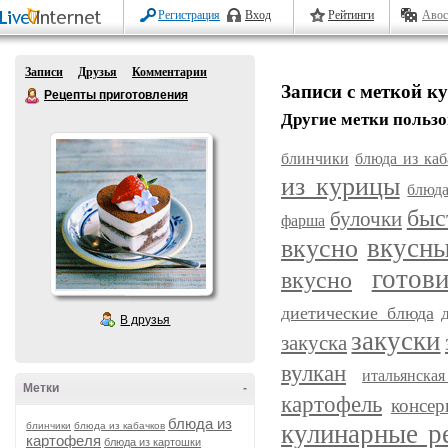
Регистрация
Вход
Рейтинги
Авос
Записи
Друзья
Комментарии
Записи с меткой к
Рецепты приготовления
Другие метки пользо
блинчики
блюда из каб
из курицы
блюда
быс
булочки
фарша
вкусн
вкусно
готов
вкусно
диетические блюда
В друзья
закуски
закуска
вулкан
итальянска
Метки
-
картофель
консер
блюда из
кулинарные р
блинчики
блюда из кабачков
картофеля
блюда из картошки