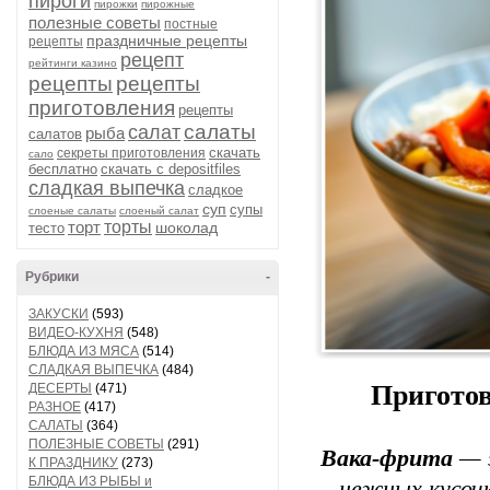
пироги
пирожки
пирожные
полезные советы
постные
праздничные рецепты
рецепты
рецепт
рейтинги казино
рецепты
рецепты
приготовления
рецепты
салаты
салат
рыба
салатов
скачать
секреты приготовления
сало
бесплатно
скачать с depositfiles
сладкая выпечка
сладкое
суп
супы
слоеные салаты
слоеный салат
торт
торты
шоколад
тесто
Рубрики
-
ЗАКУСКИ
(593)
ВИДЕО-КУХНЯ
(548)
БЛЮДА ИЗ МЯСА
(514)
СЛАДКАЯ ВЫПЕЧКА
(484)
Приготов
ДЕСЕРТЫ
(471)
РАЗНОЕ
(417)
САЛАТЫ
(364)
ПОЛЕЗНЫЕ СОВЕТЫ
(291)
Вака-фрита
— 
К ПРАЗДНИКУ
(273)
БЛЮДА ИЗ РЫБЫ и
нежных кусочк