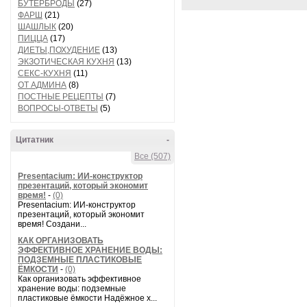
БУТЕРБРОДЫ
(27)
ФАРШ
(21)
ШАШЛЫК
(20)
ПИЦЦА
(17)
ДИЕТЫ,ПОХУДЕНИЕ
(13)
ЭКЗОТИЧЕСКАЯ КУХНЯ
(13)
СЕКС-КУХНЯ
(11)
ОТ АДМИНА
(8)
ПОСТНЫЕ РЕЦЕПТЫ
(7)
ВОПРОСЫ-ОТВЕТЫ
(5)
Цитатник
-
Все (507)
Presentacium: ИИ‑конструктор
презентаций, который экономит
время!
-
(0)
Presentacium: ИИ‑конструктор
презентаций, который экономит
время! Создани...
КАК ОРГАНИЗОВАТЬ
ЭФФЕКТИВНОЕ ХРАНЕНИЕ ВОДЫ:
ПОДЗЕМНЫЕ ПЛАСТИКОВЫЕ
ЁМКОСТИ
-
(0)
Как организовать эффективное
хранение воды: подземные
пластиковые ёмкости Надёжное х...