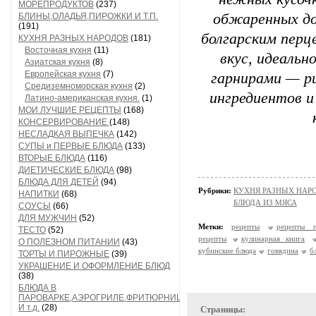
МОРЕПРОДУКТОВ
(237)
обжаренных до
БЛИНЫ,ОЛАДЬЯ,ПИРОЖКИ И Т.П.
(191)
болгарским перц
КУХНЯ РАЗНЫХ НАРОДОВ
(181)
Восточная кухня
(11)
вкус, идеаль
Азиатская кухня
(8)
Европейская кухня
(7)
гарнирами — ри
Средиземноморская кухня
(2)
ингредиентов 
Латино-американская кухня.
(1)
МОИ ЛУЧШИЕ РЕЦЕПТЫ
(168)
КОНСЕРВИРОВАНИЕ
(148)
НЕСЛАДКАЯ ВЫПЕЧКА
(142)
СУПЫ и ПЕРВЫЕ БЛЮДА
(133)
ВТОРЫЕ БЛЮДА
(116)
ДИЕТИЧЕСКИЕ БЛЮДА
(98)
БЛЮДА ДЛЯ ДЕТЕЙ
(94)
Рубрики:
КУХНЯ РАЗНЫХ НАРОДО
НАПИТКИ
(68)
БЛЮДА ИЗ МЯСА
СОУСЫ
(66)
ДЛЯ МУЖЧИН
(52)
Метки:
рецепты
рецепты п
ТЕСТО
(52)
рецепты
кулинарная книга
О ПОЛЕЗНОМ ПИТАНИИ
(43)
кубинские блюда
говядина
б
ТОРТЫ И ПИРОЖНЫЕ
(39)
УКРАШЕНИЕ И ОФОРМЛЕНИЕ БЛЮД
(38)
БЛЮДА В
ПАРОВАРКЕ,АЭРОГРИЛЕ,ФРИТЮРНИЦЕ
И т.д.
(28)
Страницы: