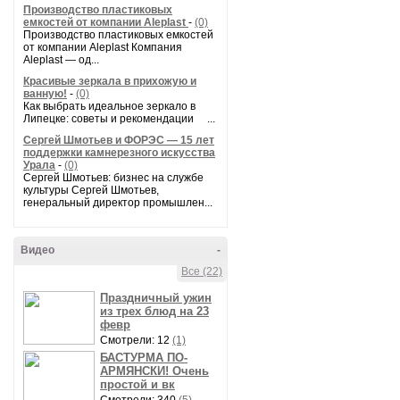
Производство пластиковых
емкостей от компании Aleplast
-
(0)
Производство пластиковых емкостей
от компании Aleplast Компания
Aleplast — од...
Красивые зеркала в прихожую и
ванную!
-
(0)
Как выбрать идеальное зеркало в
Липецке: советы и рекомендации ...
Сергей Шмотьев и ФОРЭС — 15 лет
поддержки камнерезного искусства
Урала
-
(0)
Сергей Шмотьев: бизнес на службе
культуры Сергей Шмотьев,
генеральный директор промышлен...
Видео
-
Все (22)
Праздничный ужин
из трех блюд на 23
февр
Смотрели: 12
(1)
БАСТУРМА ПО-
АРМЯНСКИ! Очень
простой и вк