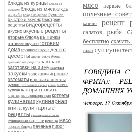
блюда из курицы
мясо
блюда из
первые бл
блюда из мяса
блюда
макарон
полезные сове
булочки
из рыбы
блюда из фарша
быстро и вкусно
быстрые
рецепт
казино
видеорецепты
рецепты
с
рыба
вкусные рецепты
вкусно
салатов
выпечка
вторые блюда
бесплатно
скачать 
готовим
готовим вкусно
супы
суп
дома
тес
десерт
грузинская кухня
салат
десерты
диетические блюда
завтраки
диетические рецепты
заготовки на зиму
закуска
ГОВЯДИНА С
закуски
запеканки
игровые
ФРИТА): Р
автоматы
игровые автоматы
вулкан
казино
итальянская кухня
к чаю
ДОМАШНИХ У
как приготовить
вулкан
котлеты
картофель
консервация
кулинария
кулинарная
Четверг, 17 Октября
книга
кулинарные
рецепты
кулинарные советы
мясо
курица
кулинарные хитрости
печенье
пирог
первые блюда