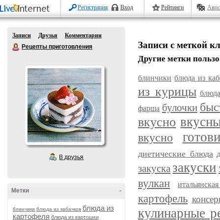
Регистрация
Вход
Рейтинги
Авос
Записи
Друзья
Комментарии
Записи с меткой к
Рецепты приготовления
Другие метки пользо
блинчики
блюда из каб
из курицы
блюда
быс
булочки
фарша
вкусн
вкусно
готов
вкусно
диетические блюда
В друзья
закуски
закуска
вулкан
итальянска
Метки
-
картофель
консер
блюда из
кулинарные р
блинчики
блюда из кабачков
картофеля
блюда из картошки