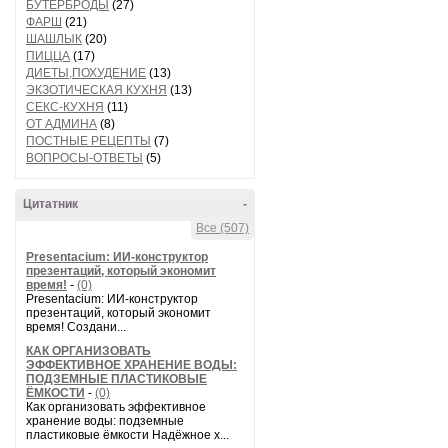
БУТЕРБРОДЫ
(27)
ФАРШ
(21)
ШАШЛЫК
(20)
ПИЦЦА
(17)
ДИЕТЫ,ПОХУДЕНИЕ
(13)
ЭКЗОТИЧЕСКАЯ КУХНЯ
(13)
СЕКС-КУХНЯ
(11)
ОТ АДМИНА
(8)
ПОСТНЫЕ РЕЦЕПТЫ
(7)
ВОПРОСЫ-ОТВЕТЫ
(5)
Цитатник
-
Все (507)
Presentacium: ИИ‑конструктор
презентаций, который экономит
время!
-
(0)
Presentacium: ИИ‑конструктор
презентаций, который экономит
время! Создани...
КАК ОРГАНИЗОВАТЬ
ЭФФЕКТИВНОЕ ХРАНЕНИЕ ВОДЫ:
ПОДЗЕМНЫЕ ПЛАСТИКОВЫЕ
ЁМКОСТИ
-
(0)
Как организовать эффективное
хранение воды: подземные
пластиковые ёмкости Надёжное х...