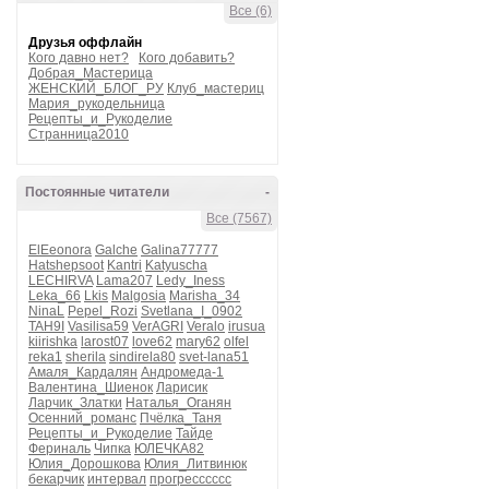
Все (6)
Друзья оффлайн
Кого давно нет?
Кого добавить?
Добрая_Мастерица
ЖЕНСКИЙ_БЛОГ_РУ
Клуб_мастериц
Мария_рукодельница
Рецепты_и_Рукоделие
Странница2010
Постоянные читатели
-
Все (7567)
ElEeonora
Galche
Galina77777
Hatshepsoot
Kantri
Katyuscha
LECHIRVA
Lama207
Ledy_Iness
Leka_66
Lkis
Malgosia
Marisha_34
NinaL
Pepel_Rozi
Svetlana_I_0902
TAH9I
Vasilisa59
VerAGRI
Veralo
irusua
kiirishka
larost07
love62
mary62
olfel
reka1
sherila
sindirela80
svet-lana51
Амаля_Кардалян
Андромеда-1
Валентина_Шиенок
Ларисик
Ларчик_Златки
Наталья_Оганян
Осенний_романс
Пчёлка_Таня
Рецепты_и_Рукоделие
Тайде
Фериналь
Чипка
ЮЛЕЧКА82
Юлия_Дорошкова
Юлия_Литвинюк
бекарчик
интервал
прогресссссс