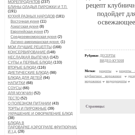
МОРЕПРОДУКТОВ
(237)
рецепт клубничн
БЛИНЫ,ОЛАДЬЯ,ПИРОЖКИ И Т.П.
(191)
подойдет дл
КУХНЯ РАЗНЫХ НАРОДОВ
(181)
освежающее
Восточная кухня
(11)
Азиатская кухня
(8)
Европейская кухня
(7)
Средиземноморская кухня
(2)
Латино-американская кухня.
(1)
МОИ ЛУЧШИЕ РЕЦЕПТЫ
(168)
КОНСЕРВИРОВАНИЕ
(148)
Рубрики:
ДЕСЕРТЫ
НЕСЛАДКАЯ ВЫПЕЧКА
(142)
ВИДЕО-КУХНЯ
СУПЫ и ПЕРВЫЕ БЛЮДА
(133)
ВТОРЫЕ БЛЮДА
(116)
Метки:
рецепты
рецепты 
ДИЕТИЧЕСКИЕ БЛЮДА
(98)
клубничное мороженое
десе
БЛЮДА ДЛЯ ДЕТЕЙ
(94)
мороженое
видеорецепты
НАПИТКИ
(68)
СОУСЫ
(66)
ДЛЯ МУЖЧИН
(52)
ТЕСТО
(52)
О ПОЛЕЗНОМ ПИТАНИИ
(43)
Страницы:
ТОРТЫ И ПИРОЖНЫЕ
(39)
УКРАШЕНИЕ И ОФОРМЛЕНИЕ БЛЮД
(38)
БЛЮДА В
ПАРОВАРКЕ,АЭРОГРИЛЕ,ФРИТЮРНИЦЕ
И т.д.
(28)