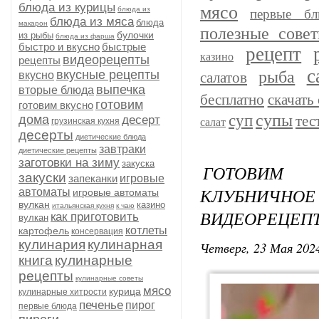
блюда из курицы
мясо
блюда из
первые бл
блюда из мяса
блюда
макарон
полезные сове
булочки
из рыбы
блюда из фарша
быстро и вкусно
быстрые
рецепт
казино
видеорецепты
рецепты
с
рыба
вкусные рецепты
вкусно
салатов
выпечка
вторые блюда
бесплатно
скачать 
готовим
готовим вкусно
супы
суп
дома
тес
десерт
грузинская кухня
салат
десерты
диетические блюда
завтраки
диетические рецепты
заготовки на зиму
закуска
ГОТОВИМ 
закуски
запеканки
игровые
КЛУБНИЧНОЕ
автоматы
игровые автоматы
вулкан
казино
итальянская кухня
к чаю
ВИДЕОРЕЦЕПТ
как приготовить
вулкан
котлеты
картофель
консервация
кулинария
кулинарная
Четверг, 23 Мая 2024
книга
кулинарные
рецепты
кулинарные советы
мясо
курица
кулинарные хитрости
печенье
пирог
первые блюда