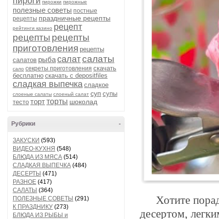
пироги
пирожки
пирожные
полезные советы
постные
праздничные рецепты
рецепты
рецепт
рейтинги казино
рецепты
рецепты
приготовления
рецепты
салаты
салат
рыба
салатов
скачать
секреты приготовления
сало
бесплатно
скачать с depositfiles
сладкая выпечка
сладкое
суп
супы
слоеные салаты
слоеный салат
торт
торты
шоколад
тесто
Рубрики
-
ЗАКУСКИ
(593)
ВИДЕО-КУХНЯ
(548)
БЛЮДА ИЗ МЯСА
(514)
СЛАДКАЯ ВЫПЕЧКА
(484)
ДЕСЕРТЫ
(471)
РАЗНОЕ
(417)
САЛАТЫ
(364)
Хотите порад
ПОЛЕЗНЫЕ СОВЕТЫ
(291)
К ПРАЗДНИКУ
(273)
десертом, легки
БЛЮДА ИЗ РЫБЫ и