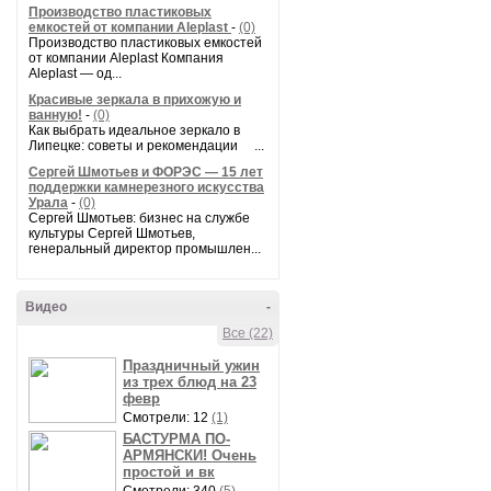
Производство пластиковых
емкостей от компании Aleplast
-
(0)
Производство пластиковых емкостей
от компании Aleplast Компания
Aleplast — од...
Красивые зеркала в прихожую и
ванную!
-
(0)
Как выбрать идеальное зеркало в
Липецке: советы и рекомендации ...
Сергей Шмотьев и ФОРЭС — 15 лет
поддержки камнерезного искусства
Урала
-
(0)
Сергей Шмотьев: бизнес на службе
культуры Сергей Шмотьев,
генеральный директор промышлен...
Видео
-
Все (22)
Праздничный ужин
из трех блюд на 23
февр
Смотрели: 12
(1)
БАСТУРМА ПО-
АРМЯНСКИ! Очень
простой и вк