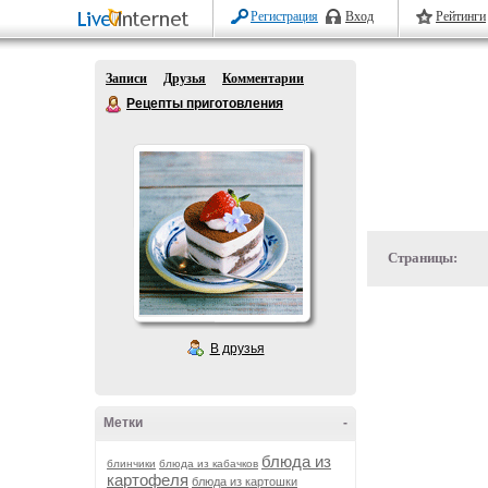
Регистрация
Вход
Рейтинги
Записи
Друзья
Комментарии
Рецепты приготовления
Страницы:
В друзья
Метки
-
блюда из
блинчики
блюда из кабачков
картофеля
блюда из картошки