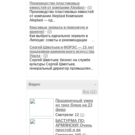
Производство пластиковых
емкостей от компании Aleplast
-
(0)
Производство пластиковых емкостей
от компании Aleplast Компания
Aleplast — од...
Красивые зеркала в прихожую и
ванную!
-
(0)
Как выбрать идеальное зеркало в
Липецке: советы и рекомендации ...
Сергей Шмотьев и ФОРЭС — 15 лет
поддержки камнерезного искусства
Урала
-
(0)
Сергей Шмотьев: бизнес на службе
культуры Сергей Шмотьев,
генеральный директор промышлен...
Видео
-
Все (22)
Праздничный ужин
из трех блюд на 23
февр
Смотрели: 12
(1)
БАСТУРМА ПО-
АРМЯНСКИ! Очень
простой и вк