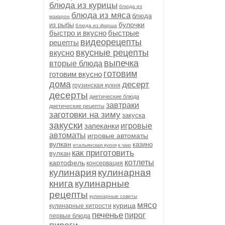
блюда из курицы
блюда из
блюда из мяса
блюда
макарон
булочки
из рыбы
блюда из фарша
быстро и вкусно
быстрые
видеорецепты
рецепты
вкусные рецепты
вкусно
выпечка
вторые блюда
готовим
готовим вкусно
дома
десерт
грузинская кухня
десерты
диетические блюда
завтраки
диетические рецепты
заготовки на зиму
закуска
закуски
запеканки
игровые
автоматы
игровые автоматы
вулкан
казино
итальянская кухня
к чаю
как приготовить
вулкан
котлеты
картофель
консервация
кулинария
кулинарная
книга
кулинарные
рецепты
кулинарные советы
мясо
курица
кулинарные хитрости
печенье
пирог
первые блюда