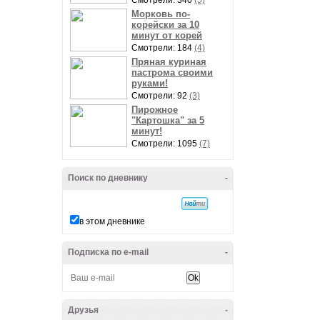
Смотрели: 340
(5)
Морковь по-
корейски за 10
минут от корей
Смотрели: 184
(4)
Пряная куриная
пастрома своими
руками!
Смотрели: 92
(3)
Пирожное
"Картошка" за 5
минут!
Смотрели: 1095
(7)
Поиск по дневнику
-
в этом дневнике
Подписка по e-mail
-
Друзья
-