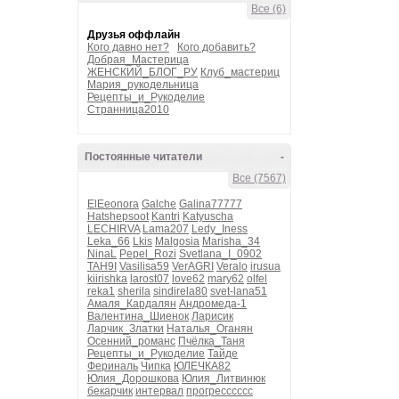
Все (6)
Друзья оффлайн
Кого давно нет?
Кого добавить?
Добрая_Мастерица
ЖЕНСКИЙ_БЛОГ_РУ
Клуб_мастериц
Мария_рукодельница
Рецепты_и_Рукоделие
Странница2010
Постоянные читатели
-
Все (7567)
ElEeonora
Galche
Galina77777
Hatshepsoot
Kantri
Katyuscha
LECHIRVA
Lama207
Ledy_Iness
Leka_66
Lkis
Malgosia
Marisha_34
NinaL
Pepel_Rozi
Svetlana_I_0902
TAH9I
Vasilisa59
VerAGRI
Veralo
irusua
kiirishka
larost07
love62
mary62
olfel
reka1
sherila
sindirela80
svet-lana51
Амаля_Кардалян
Андромеда-1
Валентина_Шиенок
Ларисик
Ларчик_Златки
Наталья_Оганян
Осенний_романс
Пчёлка_Таня
Рецепты_и_Рукоделие
Тайде
Фериналь
Чипка
ЮЛЕЧКА82
Юлия_Дорошкова
Юлия_Литвинюк
бекарчик
интервал
прогресссссс