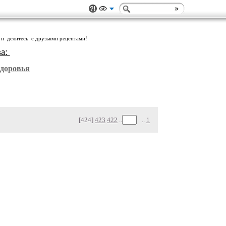
 и делитесь с друзьями рецептами!
ва:
Здоровья
[424]
423
422
..
..
1