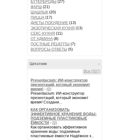
БУТЕРБРОДЫ
(27)
ФАРШ
(21)
ШАШЛЫК
(20)
ПИЦЦА
(17)
ДИЕТЫ,ПОХУДЕНИЕ
(13)
ЭКЗОТИЧЕСКАЯ КУХНЯ
(13)
СЕКС-КУХНЯ
(11)
ОТ АДМИНА
(8)
ПОСТНЫЕ РЕЦЕПТЫ
(7)
ВОПРОСЫ-ОТВЕТЫ
(5)
Цитатник
-
Все (507)
Presentacium: ИИ‑конструктор
презентаций, который экономит
время!
-
(0)
Presentacium: ИИ‑конструктор
презентаций, который экономит
время! Создани...
КАК ОРГАНИЗОВАТЬ
ЭФФЕКТИВНОЕ ХРАНЕНИЕ ВОДЫ:
ПОДЗЕМНЫЕ ПЛАСТИКОВЫЕ
ЁМКОСТИ
-
(0)
Как организовать эффективное
хранение воды: подземные
пластиковые ёмкости Надёжное х...