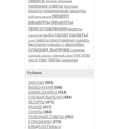
пироги
пирожки
пирожные
полезные советы
постные
праздничные рецепты
рецепты
рецепт
рейтинги казино
рецепты
рецепты
приготовления
рецепты
салаты
салат
рыба
салатов
скачать
секреты приготовления
сало
бесплатно
скачать с depositfiles
сладкая выпечка
сладкое
суп
супы
слоеные салаты
слоеный салат
торт
торты
шоколад
тесто
Рубрики
-
ЗАКУСКИ
(593)
ВИДЕО-КУХНЯ
(548)
БЛЮДА ИЗ МЯСА
(514)
СЛАДКАЯ ВЫПЕЧКА
(484)
ДЕСЕРТЫ
(471)
РАЗНОЕ
(417)
САЛАТЫ
(364)
ПОЛЕЗНЫЕ СОВЕТЫ
(291)
К ПРАЗДНИКУ
(273)
БЛЮДА ИЗ РЫБЫ и