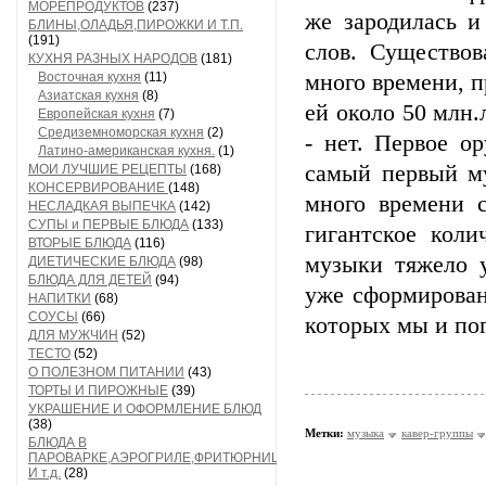
МОРЕПРОДУКТОВ
(237)
же зародилась и
БЛИНЫ,ОЛАДЬЯ,ПИРОЖКИ И Т.П.
(191)
слов. Существов
КУХНЯ РАЗНЫХ НАРОДОВ
(181)
Восточная кухня
(11)
много времени, п
Азиатская кухня
(8)
ей около 50 млн.
Европейская кухня
(7)
Средиземноморская кухня
(2)
- нет. Первое о
Латино-американская кухня.
(1)
самый первый м
МОИ ЛУЧШИЕ РЕЦЕПТЫ
(168)
КОНСЕРВИРОВАНИЕ
(148)
много времени с
НЕСЛАДКАЯ ВЫПЕЧКА
(142)
СУПЫ и ПЕРВЫЕ БЛЮДА
(133)
гигантское кол
ВТОРЫЕ БЛЮДА
(116)
музыки тяжело 
ДИЕТИЧЕСКИЕ БЛЮДА
(98)
БЛЮДА ДЛЯ ДЕТЕЙ
(94)
уже сформирован
НАПИТКИ
(68)
СОУСЫ
(66)
которых мы и по
ДЛЯ МУЖЧИН
(52)
ТЕСТО
(52)
О ПОЛЕЗНОМ ПИТАНИИ
(43)
ТОРТЫ И ПИРОЖНЫЕ
(39)
УКРАШЕНИЕ И ОФОРМЛЕНИЕ БЛЮД
(38)
Метки:
музыка
кавер-группы
БЛЮДА В
ПАРОВАРКЕ,АЭРОГРИЛЕ,ФРИТЮРНИЦЕ
И т.д.
(28)