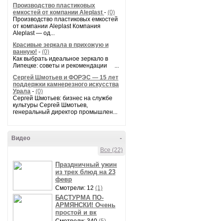
Производство пластиковых
емкостей от компании Aleplast
-
(0)
Производство пластиковых емкостей
от компании Aleplast Компания
Aleplast — од...
Красивые зеркала в прихожую и
ванную!
-
(0)
Как выбрать идеальное зеркало в
Липецке: советы и рекомендации ...
Сергей Шмотьев и ФОРЭС — 15 лет
поддержки камнерезного искусства
Урала
-
(0)
Сергей Шмотьев: бизнес на службе
культуры Сергей Шмотьев,
генеральный директор промышлен...
Видео
-
Все (22)
Праздничный ужин
из трех блюд на 23
февр
Смотрели: 12
(1)
БАСТУРМА ПО-
АРМЯНСКИ! Очень
простой и вк