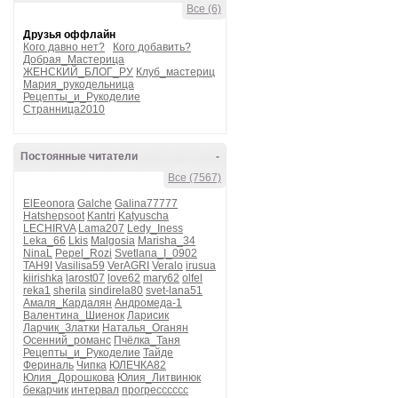
Все (6)
Друзья оффлайн
Кого давно нет?
Кого добавить?
Добрая_Мастерица
ЖЕНСКИЙ_БЛОГ_РУ
Клуб_мастериц
Мария_рукодельница
Рецепты_и_Рукоделие
Странница2010
Постоянные читатели
-
Все (7567)
ElEeonora
Galche
Galina77777
Hatshepsoot
Kantri
Katyuscha
LECHIRVA
Lama207
Ledy_Iness
Leka_66
Lkis
Malgosia
Marisha_34
NinaL
Pepel_Rozi
Svetlana_I_0902
TAH9I
Vasilisa59
VerAGRI
Veralo
irusua
kiirishka
larost07
love62
mary62
olfel
reka1
sherila
sindirela80
svet-lana51
Амаля_Кардалян
Андромеда-1
Валентина_Шиенок
Ларисик
Ларчик_Златки
Наталья_Оганян
Осенний_романс
Пчёлка_Таня
Рецепты_и_Рукоделие
Тайде
Фериналь
Чипка
ЮЛЕЧКА82
Юлия_Дорошкова
Юлия_Литвинюк
бекарчик
интервал
прогресссссс