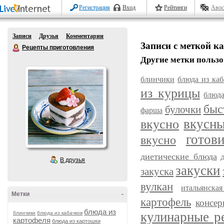
Регистрация
Вход
Рейтинги
Авос
Записи
Друзья
Комментарии
Записи с меткой к
Рецепты приготовления
Другие метки пользо
блинчики
блюда из каб
из курицы
блюда
быс
булочки
фарша
вкусн
вкусно
готов
вкусно
диетические блюда
В друзья
закуски
закуска
вулкан
итальянска
Метки
-
картофель
консер
блюда из
кулинарные р
блинчики
блюда из кабачков
картофеля
блюда из картошки