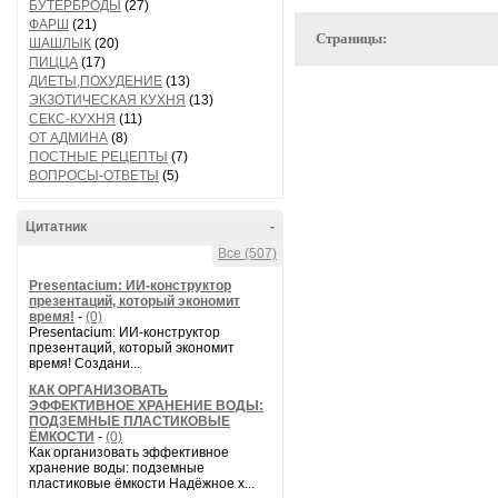
БУТЕРБРОДЫ
(27)
ФАРШ
(21)
Страницы:
ШАШЛЫК
(20)
ПИЦЦА
(17)
ДИЕТЫ,ПОХУДЕНИЕ
(13)
ЭКЗОТИЧЕСКАЯ КУХНЯ
(13)
СЕКС-КУХНЯ
(11)
ОТ АДМИНА
(8)
ПОСТНЫЕ РЕЦЕПТЫ
(7)
ВОПРОСЫ-ОТВЕТЫ
(5)
Цитатник
-
Все (507)
Presentacium: ИИ‑конструктор
презентаций, который экономит
время!
-
(0)
Presentacium: ИИ‑конструктор
презентаций, который экономит
время! Создани...
КАК ОРГАНИЗОВАТЬ
ЭФФЕКТИВНОЕ ХРАНЕНИЕ ВОДЫ:
ПОДЗЕМНЫЕ ПЛАСТИКОВЫЕ
ЁМКОСТИ
-
(0)
Как организовать эффективное
хранение воды: подземные
пластиковые ёмкости Надёжное х...