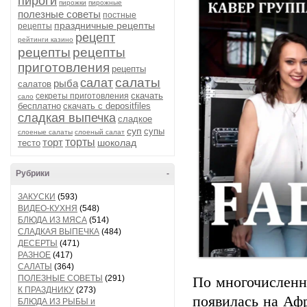
пироги
пирожки
пирожные
полезные советы
постные
праздничные рецепты
рецепты
рецепт
рейтинги казино
рецепты
рецепты
приготовления
рецепты
салаты
салат
рыба
салатов
скачать
секреты приготовления
сало
бесплатно
скачать с depositfiles
сладкая выпечка
сладкое
суп
супы
слоеные салаты
слоеный салат
торт
торты
шоколад
тесто
Рубрики
-
ЗАКУСКИ
(593)
ВИДЕО-КУХНЯ
(548)
БЛЮДА ИЗ МЯСА
(514)
СЛАДКАЯ ВЫПЕЧКА
(484)
ДЕСЕРТЫ
(471)
РАЗНОЕ
(417)
САЛАТЫ
(364)
ПОЛЕЗНЫЕ СОВЕТЫ
(291)
По многочисленн
К ПРАЗДНИКУ
(273)
появилась на Афр
БЛЮДА ИЗ РЫБЫ и