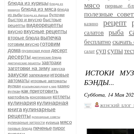
блюда из курицы
мясо
блюда из
первые бл
блюда из мяса
блюда
макарон
полезные сове
булочки
из рыбы
блюда из фарша
быстро и вкусно
быстрые
рецепт
казино
видеорецепты
рецепты
с
рыба
вкусные рецепты
вкусно
салатов
выпечка
вторые блюда
бесплатно
скачать 
готовим
готовим вкусно
супы
суп
дома
тес
десерт
грузинская кухня
салат
десерты
диетические блюда
завтраки
диетические рецепты
заготовки на зиму
закуска
ИСТОКИ МУЗ
закуски
запеканки
игровые
БЭНДЫ...
автоматы
игровые автоматы
вулкан
казино
итальянская кухня
к чаю
как приготовить
вулкан
Суббота, 14 Мая 202
котлеты
картофель
консервация
кулинария
кулинарная
ЖЕНСКИЙ_БЛОГ_
книга
кулинарные
рецепты
кулинарные советы
мясо
курица
кулинарные хитрости
печенье
пирог
первые блюда