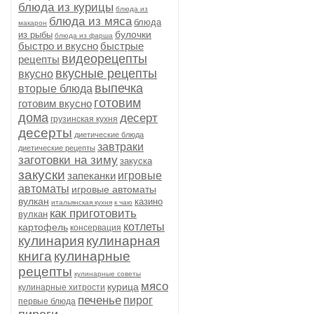
блюда из курицы
блюда из
блюда из мяса
блюда
макарон
булочки
из рыбы
блюда из фарша
быстро и вкусно
быстрые
видеорецепты
рецепты
вкусные рецепты
вкусно
выпечка
вторые блюда
готовим
готовим вкусно
дома
десерт
грузинская кухня
десерты
диетические блюда
завтраки
диетические рецепты
заготовки на зиму
закуска
закуски
запеканки
игровые
автоматы
игровые автоматы
вулкан
казино
итальянская кухня
к чаю
как приготовить
вулкан
котлеты
картофель
консервация
кулинария
кулинарная
книга
кулинарные
рецепты
кулинарные советы
мясо
курица
кулинарные хитрости
печенье
пирог
первые блюда