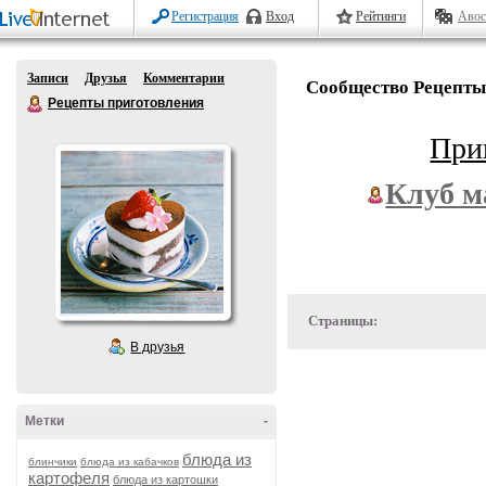
Регистрация
Вход
Рейтинги
Авос
Записи
Друзья
Комментарии
Сообщество Рецепты
Рецепты приготовления
При
Клуб м
Страницы:
В друзья
Метки
-
блюда из
блинчики
блюда из кабачков
картофеля
блюда из картошки