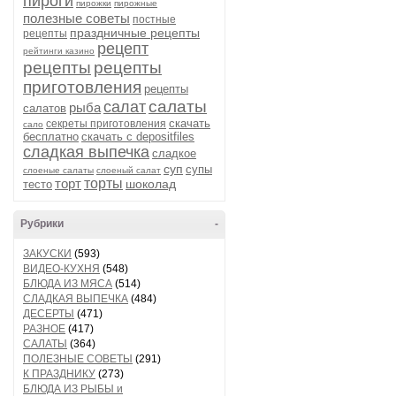
пироги
пирожки
пирожные
полезные советы
постные
праздничные рецепты
рецепты
рецепт
рейтинги казино
рецепты
рецепты
приготовления
рецепты
салаты
салат
рыба
салатов
скачать
секреты приготовления
сало
бесплатно
скачать с depositfiles
сладкая выпечка
сладкое
суп
супы
слоеные салаты
слоеный салат
торт
торты
шоколад
тесто
Рубрики
-
ЗАКУСКИ
(593)
ВИДЕО-КУХНЯ
(548)
БЛЮДА ИЗ МЯСА
(514)
СЛАДКАЯ ВЫПЕЧКА
(484)
ДЕСЕРТЫ
(471)
РАЗНОЕ
(417)
САЛАТЫ
(364)
ПОЛЕЗНЫЕ СОВЕТЫ
(291)
К ПРАЗДНИКУ
(273)
БЛЮДА ИЗ РЫБЫ и