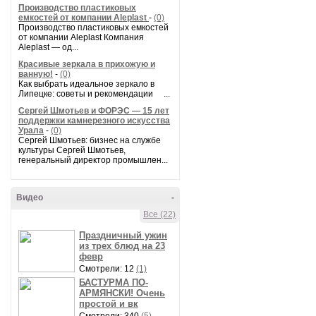
Производство пластиковых
емкостей от компании Aleplast
-
(0)
Производство пластиковых емкостей
от компании Aleplast Компания
Aleplast — од...
Красивые зеркала в прихожую и
ванную!
-
(0)
Как выбрать идеальное зеркало в
Липецке: советы и рекомендации ...
Сергей Шмотьев и ФОРЭС — 15 лет
поддержки камнерезного искусства
Урала
-
(0)
Сергей Шмотьев: бизнес на службе
культуры Сергей Шмотьев,
генеральный директор промышлен...
Видео
-
Все (22)
Праздничный ужин
из трех блюд на 23
февр
Смотрели: 12
(1)
БАСТУРМА ПО-
АРМЯНСКИ! Очень
простой и вк