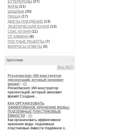
БУТЕРБРОДЫ
(27)
ФАРШ
(21)
ШАШЛЫК
(20)
ПИЦЦА
(17)
ДИЕТЫ,ПОХУДЕНИЕ
(13)
ЭКЗОТИЧЕСКАЯ КУХНЯ
(13)
СЕКС-КУХНЯ
(11)
ОТ АДМИНА
(8)
ПОСТНЫЕ РЕЦЕПТЫ
(7)
ВОПРОСЫ-ОТВЕТЫ
(5)
Цитатник
-
Все (507)
Presentacium: ИИ‑конструктор
презентаций, который экономит
время!
-
(0)
Presentacium: ИИ‑конструктор
презентаций, который экономит
время! Создани...
КАК ОРГАНИЗОВАТЬ
ЭФФЕКТИВНОЕ ХРАНЕНИЕ ВОДЫ:
ПОДЗЕМНЫЕ ПЛАСТИКОВЫЕ
ЁМКОСТИ
-
(0)
Как организовать эффективное
хранение воды: подземные
пластиковые ёмкости Надёжное х...