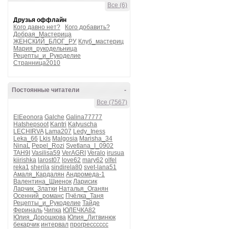
Все (6)
Друзья оффлайн
Кого давно нет?
Кого добавить?
Добрая_Мастерица
ЖЕНСКИЙ_БЛОГ_РУ
Клуб_мастериц
Мария_рукодельница
Рецепты_и_Рукоделие
Странница2010
Постоянные читатели
-
Все (7567)
ElEeonora
Galche
Galina77777
Hatshepsoot
Kantri
Katyuscha
LECHIRVA
Lama207
Ledy_Iness
Leka_66
Lkis
Malgosia
Marisha_34
NinaL
Pepel_Rozi
Svetlana_I_0902
TAH9I
Vasilisa59
VerAGRI
Veralo
irusua
kiirishka
larost07
love62
mary62
olfel
reka1
sherila
sindirela80
svet-lana51
Амаля_Кардалян
Андромеда-1
Валентина_Шиенок
Ларисик
Ларчик_Златки
Наталья_Оганян
Осенний_романс
Пчёлка_Таня
Рецепты_и_Рукоделие
Тайде
Фериналь
Чипка
ЮЛЕЧКА82
Юлия_Дорошкова
Юлия_Литвинюк
бекарчик
интервал
прогресссссс