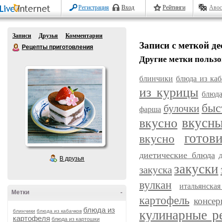
Регистрация
Вход
Рейтинги
Авос
Записи
Друзья
Комментарии
Записи с меткой д
Рецепты приготовления
Другие метки пользо
блинчики
блюда из каб
из курицы
блюда
быс
булочки
фарша
вкусн
вкусно
готов
вкусно
диетические блюда
В друзья
закуски
закуска
вулкан
итальянска
Метки
-
картофель
консер
блюда из
кулинарные р
блинчики
блюда из кабачков
картофеля
блюда из картошки