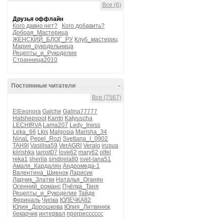
Все (6)
Друзья оффлайн
Кого давно нет?
Кого добавить?
Добрая_Мастерица
ЖЕНСКИЙ_БЛОГ_РУ
Клуб_мастериц
Мария_рукодельница
Рецепты_и_Рукоделие
Странница2010
Постоянные читатели
-
Все (7567)
ElEeonora
Galche
Galina77777
Hatshepsoot
Kantri
Katyuscha
LECHIRVA
Lama207
Ledy_Iness
Leka_66
Lkis
Malgosia
Marisha_34
NinaL
Pepel_Rozi
Svetlana_I_0902
TAH9I
Vasilisa59
VerAGRI
Veralo
irusua
kiirishka
larost07
love62
mary62
olfel
reka1
sherila
sindirela80
svet-lana51
Амаля_Кардалян
Андромеда-1
Валентина_Шиенок
Ларисик
Ларчик_Златки
Наталья_Оганян
Осенний_романс
Пчёлка_Таня
Рецепты_и_Рукоделие
Тайде
Фериналь
Чипка
ЮЛЕЧКА82
Юлия_Дорошкова
Юлия_Литвинюк
бекарчик
интервал
прогресссссс