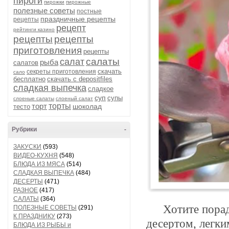
пироги
пирожки
пирожные
полезные советы
постные
праздничные рецепты
рецепты
рецепт
рейтинги казино
рецепты
рецепты
приготовления
рецепты
салаты
салат
рыба
салатов
скачать
секреты приготовления
сало
бесплатно
скачать с depositfiles
сладкая выпечка
сладкое
суп
супы
слоеные салаты
слоеный салат
торт
торты
шоколад
тесто
Рубрики
-
ЗАКУСКИ
(593)
ВИДЕО-КУХНЯ
(548)
БЛЮДА ИЗ МЯСА
(514)
СЛАДКАЯ ВЫПЕЧКА
(484)
ДЕСЕРТЫ
(471)
РАЗНОЕ
(417)
САЛАТЫ
(364)
Хотите порад
ПОЛЕЗНЫЕ СОВЕТЫ
(291)
К ПРАЗДНИКУ
(273)
десертом, легки
БЛЮДА ИЗ РЫБЫ и