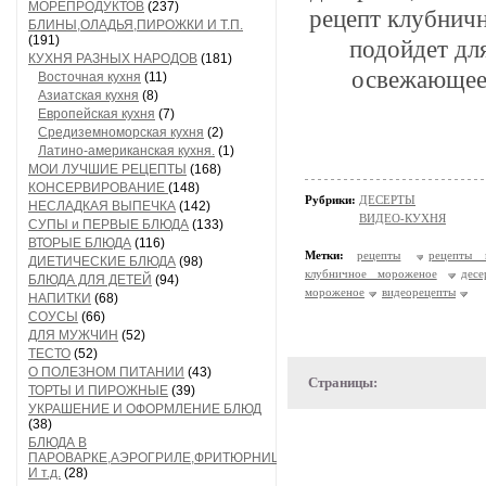
МОРЕПРОДУКТОВ
(237)
рецепт клубничн
БЛИНЫ,ОЛАДЬЯ,ПИРОЖКИ И Т.П.
(191)
подойдет дл
КУХНЯ РАЗНЫХ НАРОДОВ
(181)
освежающее
Восточная кухня
(11)
Азиатская кухня
(8)
Европейская кухня
(7)
Средиземноморская кухня
(2)
Латино-американская кухня.
(1)
МОИ ЛУЧШИЕ РЕЦЕПТЫ
(168)
КОНСЕРВИРОВАНИЕ
(148)
Рубрики:
ДЕСЕРТЫ
НЕСЛАДКАЯ ВЫПЕЧКА
(142)
ВИДЕО-КУХНЯ
СУПЫ и ПЕРВЫЕ БЛЮДА
(133)
ВТОРЫЕ БЛЮДА
(116)
Метки:
рецепты
рецепты 
ДИЕТИЧЕСКИЕ БЛЮДА
(98)
клубничное мороженое
десе
БЛЮДА ДЛЯ ДЕТЕЙ
(94)
мороженое
видеорецепты
НАПИТКИ
(68)
СОУСЫ
(66)
ДЛЯ МУЖЧИН
(52)
ТЕСТО
(52)
О ПОЛЕЗНОМ ПИТАНИИ
(43)
Страницы:
ТОРТЫ И ПИРОЖНЫЕ
(39)
УКРАШЕНИЕ И ОФОРМЛЕНИЕ БЛЮД
(38)
БЛЮДА В
ПАРОВАРКЕ,АЭРОГРИЛЕ,ФРИТЮРНИЦЕ
И т.д.
(28)