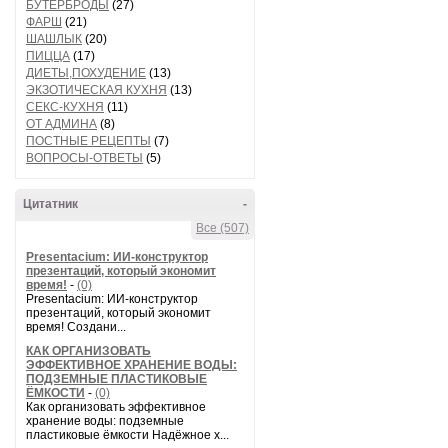
БУТЕРБРОДЫ
(27)
ФАРШ
(21)
ШАШЛЫК
(20)
ПИЦЦА
(17)
ДИЕТЫ,ПОХУДЕНИЕ
(13)
ЭКЗОТИЧЕСКАЯ КУХНЯ
(13)
СЕКС-КУХНЯ
(11)
ОТ АДМИНА
(8)
ПОСТНЫЕ РЕЦЕПТЫ
(7)
ВОПРОСЫ-ОТВЕТЫ
(5)
Цитатник
-
Все (507)
Presentacium: ИИ‑конструктор
презентаций, который экономит
время!
-
(0)
Presentacium: ИИ‑конструктор
презентаций, который экономит
время! Создани...
КАК ОРГАНИЗОВАТЬ
ЭФФЕКТИВНОЕ ХРАНЕНИЕ ВОДЫ:
ПОДЗЕМНЫЕ ПЛАСТИКОВЫЕ
ЁМКОСТИ
-
(0)
Как организовать эффективное
хранение воды: подземные
пластиковые ёмкости Надёжное х...