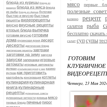
блюда из курицы
мясо
блюда из
первые бл
блюда из мяса
блюда
макарон
полезные сове
булочки
из рыбы
блюда из фарша
быстро и вкусно
быстрые
рецепт
казино
видеорецепты
рецепты
с
рыба
вкусные рецепты
вкусно
салатов
выпечка
вторые блюда
бесплатно
скачать 
готовим
готовим вкусно
супы
суп
дома
тес
десерт
грузинская кухня
салат
десерты
диетические блюда
завтраки
диетические рецепты
заготовки на зиму
закуска
ГОТОВИМ 
закуски
запеканки
игровые
КЛУБНИЧНОЕ
автоматы
игровые автоматы
вулкан
казино
итальянская кухня
к чаю
ВИДЕОРЕЦЕПТ
как приготовить
вулкан
котлеты
картофель
консервация
кулинария
кулинарная
Четверг, 23 Мая 2024
книга
кулинарные
рецепты
кулинарные советы
мясо
курица
кулинарные хитрости
печенье
пирог
первые блюда