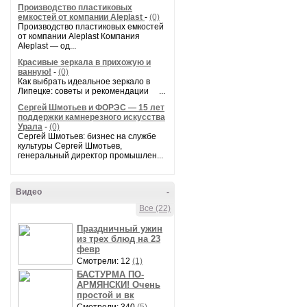
Производство пластиковых
емкостей от компании Aleplast
-
(0)
Производство пластиковых емкостей
от компании Aleplast Компания
Aleplast — од...
Красивые зеркала в прихожую и
ванную!
-
(0)
Как выбрать идеальное зеркало в
Липецке: советы и рекомендации ...
Сергей Шмотьев и ФОРЭС — 15 лет
поддержки камнерезного искусства
Урала
-
(0)
Сергей Шмотьев: бизнес на службе
культуры Сергей Шмотьев,
генеральный директор промышлен...
Видео
-
Все (22)
Праздничный ужин
из трех блюд на 23
февр
Смотрели: 12
(1)
БАСТУРМА ПО-
АРМЯНСКИ! Очень
простой и вк