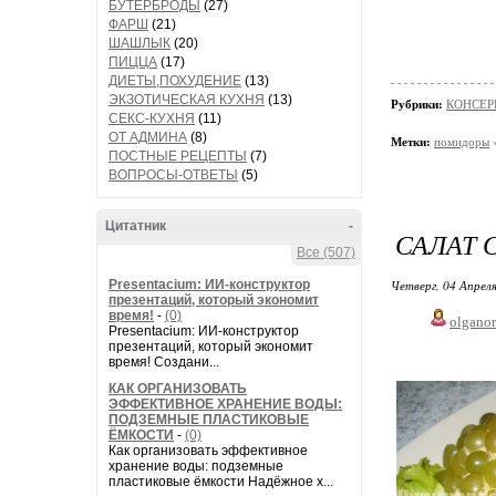
БУТЕРБРОДЫ
(27)
ФАРШ
(21)
ШАШЛЫК
(20)
ПИЦЦА
(17)
ДИЕТЫ,ПОХУДЕНИЕ
(13)
ЭКЗОТИЧЕСКАЯ КУХНЯ
(13)
Рубрики:
КОНСЕР
СЕКС-КУХНЯ
(11)
ОТ АДМИНА
(8)
Метки:
помидоры
ПОСТНЫЕ РЕЦЕПТЫ
(7)
ВОПРОСЫ-ОТВЕТЫ
(5)
Цитатник
-
САЛАТ 
Все (507)
Presentacium: ИИ‑конструктор
Четверг, 04 Апреля
презентаций, который экономит
время!
-
(0)
olgano
Presentacium: ИИ‑конструктор
презентаций, который экономит
время! Создани...
КАК ОРГАНИЗОВАТЬ
ЭФФЕКТИВНОЕ ХРАНЕНИЕ ВОДЫ:
ПОДЗЕМНЫЕ ПЛАСТИКОВЫЕ
ЁМКОСТИ
-
(0)
Как организовать эффективное
хранение воды: подземные
пластиковые ёмкости Надёжное х...