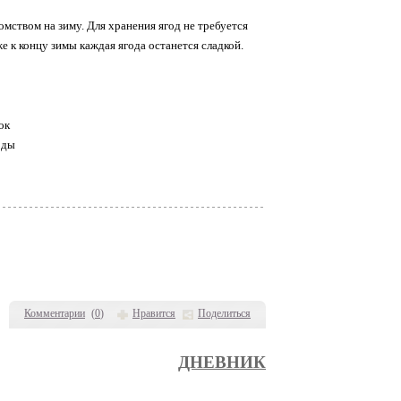
комством на зиму. Для хранения ягод не требуется
е к концу зимы каждая ягода останется сладкой.
ок
оды
Комментарии
(
0
)
Нравится
Поделиться
ДНЕВНИК