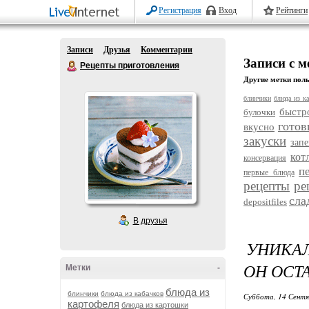
Регистрация
Вход
Рейтинги
Записи
Друзья
Комментарии
Записи с м
Рецепты приготовления
Другие метки поль
блинчики
блюда из ка
быстр
булочки
готов
вкусно
закуски
зап
кот
консервация
п
первые блюда
рецепты
ре
сла
depositfiles
В друзья
УНИКА
ОН ОСТ
Метки
-
блюда из
блинчики
блюда из кабачков
Суббота, 14 Сентя
картофеля
блюда из картошки