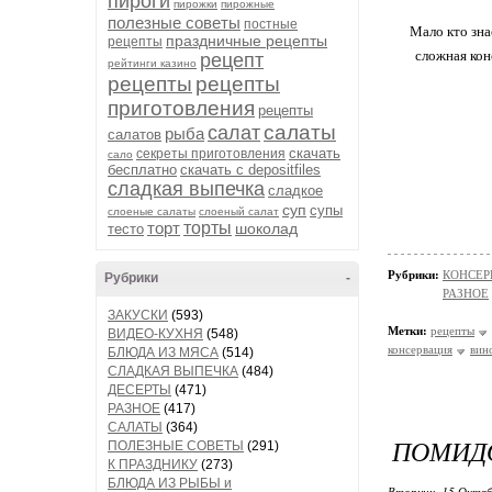
пироги
пирожки
пирожные
полезные советы
постные
Мало кто зна
праздничные рецепты
рецепты
сложная кон
рецепт
рейтинги казино
рецепты
рецепты
приготовления
рецепты
салаты
салат
рыба
салатов
скачать
секреты приготовления
сало
бесплатно
скачать с depositfiles
сладкая выпечка
сладкое
суп
супы
слоеные салаты
слоеный салат
торт
торты
шоколад
тесто
Рубрики:
КОНСЕР
Рубрики
-
РАЗНОЕ
ЗАКУСКИ
(593)
Метки:
рецепты
ВИДЕО-КУХНЯ
(548)
консервация
вин
БЛЮДА ИЗ МЯСА
(514)
СЛАДКАЯ ВЫПЕЧКА
(484)
ДЕСЕРТЫ
(471)
РАЗНОЕ
(417)
САЛАТЫ
(364)
ПОМИД
ПОЛЕЗНЫЕ СОВЕТЫ
(291)
К ПРАЗДНИКУ
(273)
БЛЮДА ИЗ РЫБЫ и
Вторник, 15 Октяб