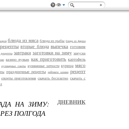
блюда из мяса
блюда из рыбы
карон
блюда из фарша
 рецепты
выпечка
вторые блюда
готовим
заготовки на зиму
завтраки
закуска
 рецепты
как приготовить
казино вулкан
картофель
чаю
мясо
курица
кулинарные хитрости
кулинарные советы
рецепт
праздничные рецепты
пты
рейтинги казино
скачать бесплатно
скачать с
секреты приготовления
д
АДА НА ЗИМУ:
ДНЕВНИК
РЕЗ ПОЛГОДА