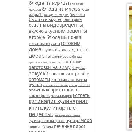
блюда из курицы
блюда из
блюда из мяса
блюда
макарон
булочки
из рыбы
блюда из фарша
быстро и вкусно
быстрые
видеорецепты
рецепты
вкусные рецепты
вкусно
выпечка
вторые блюда
готовим
готовим вкусно
дома
десерт
грузинская кухня
десерты
диетические блюда
завтраки
диетические рецепты
заготовки на зиму
закуска
закуски
запеканки
игровые
автоматы
игровые автоматы
вулкан
казино
итальянская кухня
к чаю
как приготовить
вулкан
котлеты
картофель
консервация
кулинария
кулинарная
книга
кулинарные
рецепты
кулинарные советы
мясо
курица
кулинарные хитрости
печенье
пирог
первые блюда