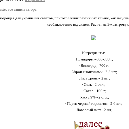
astet
все записи автора
одойдет для украшения салатов, приготовления различных канапе, как закуск
необыкновенно вкусными. Расчет на 3-х литровую
Ингредиенты:
· Помидоры - 600-800 г;
· Виноград - 700 г;
· Укроп с зонтиками - 2-3 шт;
· Лист хрена - 2 шт;
· Соль - 2 ст.л.;
· Сахар - 100 г;
· Уксус 9% - 2 ст.л.;
· Перец черный горошком - 5-6 шт;
· Лавровый лист - 2 шт;