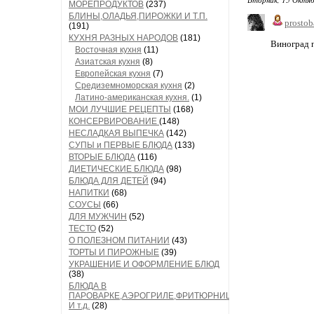
МОРЕПРОДУКТОВ
(237)
БЛИНЫ,ОЛАДЬЯ,ПИРОЖКИ И Т.П.
prostob
(191)
КУХНЯ РАЗНЫХ НАРОДОВ
(181)
Виноград п
Восточная кухня
(11)
Азиатская кухня
(8)
Европейская кухня
(7)
Средиземноморская кухня
(2)
Латино-американская кухня.
(1)
МОИ ЛУЧШИЕ РЕЦЕПТЫ
(168)
КОНСЕРВИРОВАНИЕ
(148)
НЕСЛАДКАЯ ВЫПЕЧКА
(142)
СУПЫ и ПЕРВЫЕ БЛЮДА
(133)
ВТОРЫЕ БЛЮДА
(116)
ДИЕТИЧЕСКИЕ БЛЮДА
(98)
БЛЮДА ДЛЯ ДЕТЕЙ
(94)
НАПИТКИ
(68)
СОУСЫ
(66)
ДЛЯ МУЖЧИН
(52)
ТЕСТО
(52)
О ПОЛЕЗНОМ ПИТАНИИ
(43)
ТОРТЫ И ПИРОЖНЫЕ
(39)
УКРАШЕНИЕ И ОФОРМЛЕНИЕ БЛЮД
(38)
БЛЮДА В
ПАРОВАРКЕ,АЭРОГРИЛЕ,ФРИТЮРНИЦЕ
И т.д.
(28)