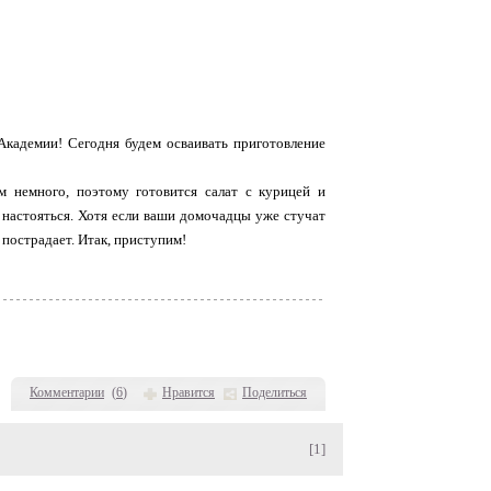
Академии! Сегодня будем осваивать приготовление
м немного, поэтому готовится салат с курицей и
 настояться. Хотя если ваши домочадцы уже стучат
е пострадает. Итак, приступим!
Комментарии
(
6
)
Нравится
Поделиться
[1]