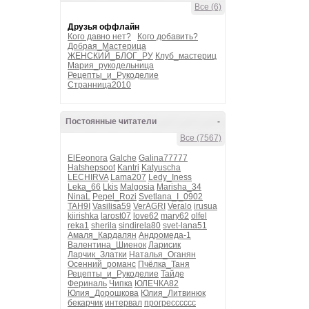
Все (6)
Друзья оффлайн
Кого давно нет?
Кого добавить?
Добрая_Мастерица
ЖЕНСКИЙ_БЛОГ_РУ
Клуб_мастериц
Мария_рукодельница
Рецепты_и_Рукоделие
Странница2010
Постоянные читатели
-
Все (7567)
ElEeonora
Galche
Galina77777
Hatshepsoot
Kantri
Katyuscha
LECHIRVA
Lama207
Ledy_Iness
Leka_66
Lkis
Malgosia
Marisha_34
NinaL
Pepel_Rozi
Svetlana_I_0902
TAH9I
Vasilisa59
VerAGRI
Veralo
irusua
kiirishka
larost07
love62
mary62
olfel
reka1
sherila
sindirela80
svet-lana51
Амаля_Кардалян
Андромеда-1
Валентина_Шиенок
Ларисик
Ларчик_Златки
Наталья_Оганян
Осенний_романс
Пчёлка_Таня
Рецепты_и_Рукоделие
Тайде
Фериналь
Чипка
ЮЛЕЧКА82
Юлия_Дорошкова
Юлия_Литвинюк
бекарчик
интервал
прогресссссс