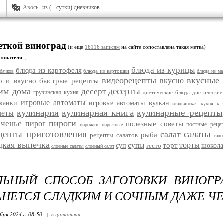
Авось
из (+ сутки) дневников
еткой виноград
(и еще
16116 записям
на сайте сопоставлена такая метка)
зователя ↓
блюда из курицы
блюда из картофеля
блюда из картошки
бачков
блюда из ма
видеорецепты
вкусные
вкусно
о и вкусно
быстрые рецепты
десерты
им дома
десерт
грузинская кухня
диетические блюда
диетические
игровые автоматы
еканки
игровые автоматы вулкан
итальянская кухня
к 
кулинария
кулинарная книга
кулинарные рецепты
леты
пироги
еченье
пирог
полезные советы
постные реце
пирожки
пирожные
цепты приготовления
салаты
салат
рыба
рецепты салатов
сало
дкая выпечка
торты
супы
торт
суп
тесто
шокола
слоеные салаты
слоеный салат
ЛЬНЫЙ СПОСОБ ЗАГОТОВКИ ВИНОГР
АНЕТСЯ СЛАДКИМ И СОЧНЫМ ДАЖЕ ЧЕ
бря 2024 г. 08:50
+ в цитатник