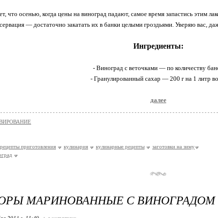
ет, что осенью, когда цены на виноград падают, самое время запастись этим ла
сервация — достаточно закатать их в банки целыми гроздьями. Уверяю вас, даж
Ингредиенты:
- Виноград с веточками — по количеству бан
- Гранулированный сахар — 200 г на 1 литр в
далее
ВИРОВАНИЕ
рецепты приготовления
кулинария
кулинарные рецепты
заготовки на зиму
оград
ОРЫ МАРИНОВАННЫЕ С ВИНОГРАДОМ
ря 2013 г. 11:49
+ в цитатник