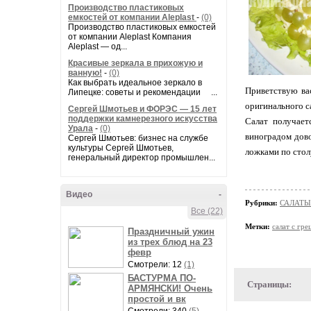
Производство пластиковых
емкостей от компании Aleplast
-
(0)
Производство пластиковых емкостей
от компании Aleplast Компания
Aleplast — од...
Красивые зеркала в прихожую и
ванную!
-
(0)
Как выбрать идеальное зеркало в
Приветствую ва
Липецке: советы и рекомендации ...
оригинального с
Сергей Шмотьев и ФОРЭС — 15 лет
поддержки камнерезного искусства
Салат получает
Урала
-
(0)
виноградом дово
Сергей Шмотьев: бизнес на службе
культуры Сергей Шмотьев,
ложками по столу
генеральный директор промышлен...
Видео
-
Рубрики:
САЛАТЫ
Все (22)
Метки:
салат с гр
Праздничный ужин
из трех блюд на 23
февр
Смотрели: 12
(1)
БАСТУРМА ПО-
Страницы:
АРМЯНСКИ! Очень
простой и вк