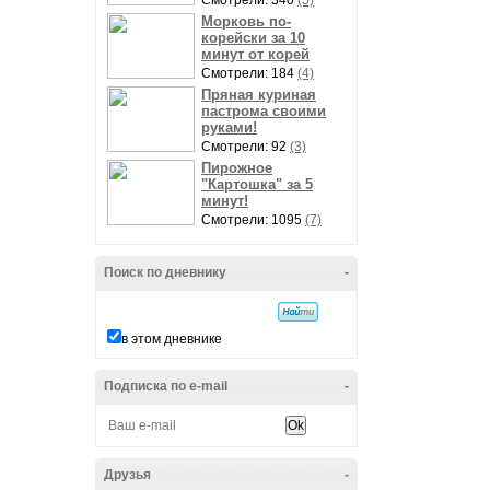
Смотрели: 340
(5)
Морковь по-
корейски за 10
минут от корей
Смотрели: 184
(4)
Пряная куриная
пастрома своими
руками!
Смотрели: 92
(3)
Пирожное
"Картошка" за 5
минут!
Смотрели: 1095
(7)
Поиск по дневнику
-
в этом дневнике
Подписка по e-mail
-
Друзья
-