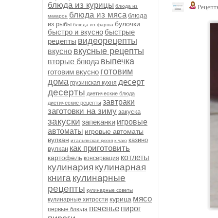
блюда из курицы
блюда из
Рецепт
блюда из мяса
блюда
макарон
булочки
из рыбы
блюда из фарша
быстро и вкусно
быстрые
видеорецепты
рецепты
вкусные рецепты
вкусно
выпечка
вторые блюда
готовим
готовим вкусно
дома
десерт
грузинская кухня
десерты
диетические блюда
завтраки
диетические рецепты
заготовки на зиму
закуска
закуски
запеканки
игровые
автоматы
игровые автоматы
вулкан
казино
итальянская кухня
к чаю
как приготовить
вулкан
котлеты
картофель
консервация
кулинария
кулинарная
книга
кулинарные
рецепты
кулинарные советы
мясо
курица
кулинарные хитрости
печенье
пирог
первые блюда