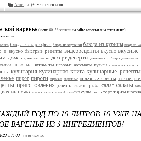
Авось
из (+ сутки) дневников
еткой варенье
(и еще
60156 записям
на сайте сопоставлена такая метка)
зователя ↓
блюда из курицы
блюда из картофеля
блюда из картошки
бачков
блюда из ма
видеорецепты
вкусные
вкусно
о и вкусно
быстрые рецепты
десерты
им дома
десерт
грузинская кухня
диетические блюда
диетические
игровые автоматы
еканки
игровые автоматы вулкан
итальянская кухня
к 
кулинария
кулинарная книга
кулинарные рецепты
леты
пироги
еченье
пирог
полезные советы
постные реце
пирожки
пирожные
цепты приготовления
салаты
салат
рыба
рецепты салатов
сало
дкая выпечка
торты
супы
торт
суп
тесто
шокола
слоеные салаты
слоеный салат
АЖДЫЙ ГОД ПО 10 ЛИТРОВ 10 УЖЕ Н
Е ВАРЕНЬЕ ИЗ 3 ИНГРЕДИЕНТОВ!
2023 г. 15:33
+ в цитатник