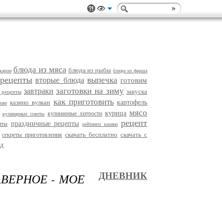
блюда из мяса
блюда из рыбы
карон
блюда из фарша
 рецепты
выпечка
вторые блюда
готовим
заготовки на зиму
завтраки
закуска
 рецепты
как приготовить
казино вулкан
картофель
чаю
мясо
курица
кулинарные хитрости
кулинарные советы
рецепт
праздничные рецепты
пты
рейтинги казино
скачать бесплатно
скачать с
секреты приготовления
д
АВЕРНОЕ - МОЕ
ДНЕВНИК