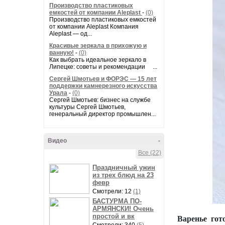
Производство пластиковых
емкостей от компании Aleplast
-
(0)
Производство пластиковых емкостей
от компании Aleplast Компания
Aleplast — од...
Красивые зеркала в прихожую и
ванную!
-
(0)
Как выбрать идеальное зеркало в
Липецке: советы и рекомендации ...
Сергей Шмотьев и ФОРЭС — 15 лет
поддержки камнерезного искусства
Урала
-
(0)
Сергей Шмотьев: бизнес на службе
культуры Сергей Шмотьев,
генеральный директор промышлен...
Видео
-
Все (22)
Праздничный ужин
из трех блюд на 23
февр
Смотрели: 12
(1)
БАСТУРМА ПО-
АРМЯНСКИ! Очень
простой и вк
Варенье гот