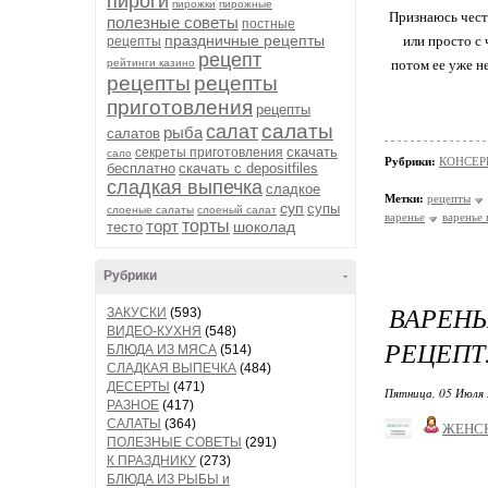
пироги
пирожки
пирожные
Признаюсь честн
полезные советы
постные
праздничные рецепты
или просто с 
рецепты
рецепт
рейтинги казино
потом ее уже не
рецепты
рецепты
приготовления
рецепты
салаты
салат
рыба
салатов
скачать
секреты приготовления
сало
Рубрики:
КОНСЕР
бесплатно
скачать с depositfiles
сладкая выпечка
сладкое
Метки:
рецепты
суп
супы
слоеные салаты
слоеный салат
варенье
варенье 
торт
торты
шоколад
тесто
Рубрики
-
ВАРЕН
ЗАКУСКИ
(593)
ВИДЕО-КУХНЯ
(548)
РЕЦЕПТ
БЛЮДА ИЗ МЯСА
(514)
СЛАДКАЯ ВЫПЕЧКА
(484)
ДЕСЕРТЫ
(471)
Пятница, 05 Июля 
РАЗНОЕ
(417)
САЛАТЫ
(364)
ЖЕНС
ПОЛЕЗНЫЕ СОВЕТЫ
(291)
К ПРАЗДНИКУ
(273)
БЛЮДА ИЗ РЫБЫ и