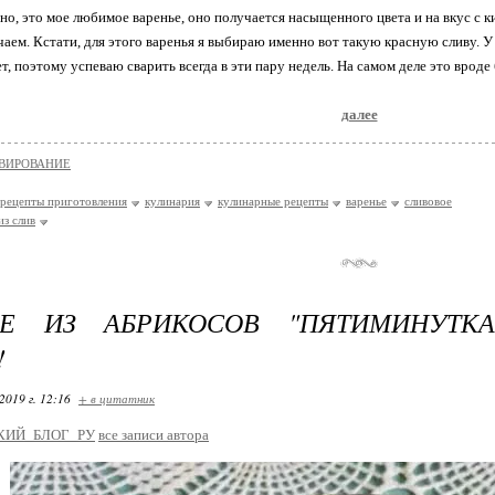
о, это мое любимое варенье, оно получается насыщенного цвета и на вкус с к
чаем. Кстати, для этого варенья я выбираю именно вот такую красную сливу. У
т, поэтому успеваю сварить всегда в эти пару недель. На самом деле это вроде б
далее
ВИРОВАНИЕ
рецепты приготовления
кулинария
кулинарные рецепты
варенье
сливовое
из слив
ЬЕ ИЗ АБРИКОСОВ "ПЯТИМИНУТК
!
2019 г. 12:16
+ в цитатник
КИЙ_БЛОГ_РУ
все записи автора