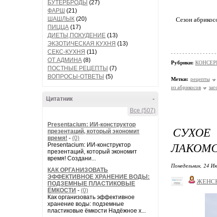
БУТЕРБРОДЫ
(27)
ФАРШ
(21)
ШАШЛЫК
(20)
Сезон абрикосо
ПИЦЦА
(17)
ДИЕТЫ,ПОХУДЕНИЕ
(13)
ЭКЗОТИЧЕСКАЯ КУХНЯ
(13)
СЕКС-КУХНЯ
(11)
ОТ АДМИНА
(8)
Рубрики:
КОНСЕР
ПОСТНЫЕ РЕЦЕПТЫ
(7)
ВОПРОСЫ-ОТВЕТЫ
(5)
Метки:
рецепты
из абрикосов
заг
Цитатник
-
Все (507)
Presentacium: ИИ‑конструктор
СУХОЕ
презентаций, который экономит
время!
-
(0)
ЛАКОМС
Presentacium: ИИ‑конструктор
презентаций, который экономит
время! Создани...
Понедельник, 24 Ию
КАК ОРГАНИЗОВАТЬ
ЭФФЕКТИВНОЕ ХРАНЕНИЕ ВОДЫ:
ЖЕНС
ПОДЗЕМНЫЕ ПЛАСТИКОВЫЕ
ЁМКОСТИ
-
(0)
Как организовать эффективное
хранение воды: подземные
пластиковые ёмкости Надёжное х...