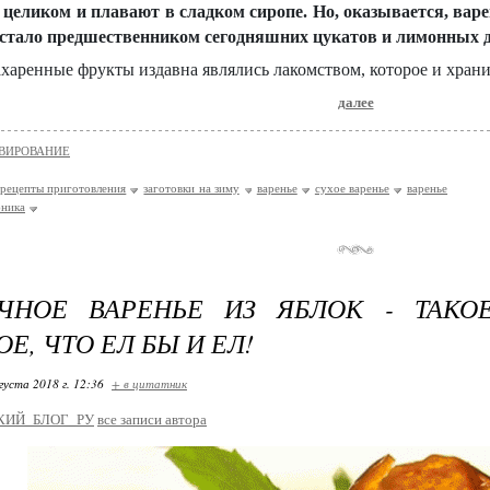
целиком и плавают в сладком сиропе. Но, оказывается, варе
 стало предшественником сегодняшних цукатов и лимонных д
харенные фрукты издавна являлись лакомством, которое и хранит
далее
ВИРОВАНИЕ
рецепты приготовления
заготовки на зиму
варенье
сухое варенье
варенье
бника
АЧНОЕ ВАРЕНЬЕ ИЗ ЯБЛОК - ТАКО
Е, ЧТО ЕЛ БЫ И ЕЛ!
густа 2018 г. 12:36
+ в цитатник
КИЙ_БЛОГ_РУ
все записи автора