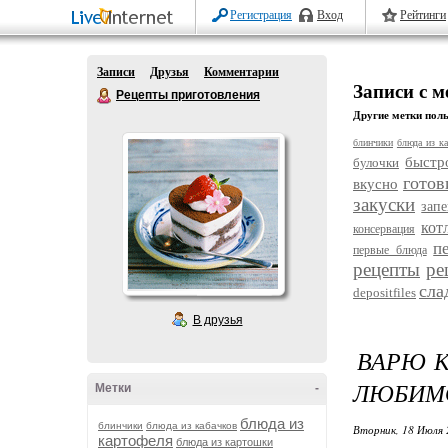
Регистрация
Вход
Рейтинги
Записи
Друзья
Комментарии
Записи с м
Рецепты приготовления
Другие метки поль
блинчики
блюда из ка
быстр
булочки
готов
вкусно
закуски
зап
кот
консервация
п
первые блюда
рецепты
ре
сла
depositfiles
В друзья
ВАРЮ К
ЛЮБИМО
Метки
-
блюда из
блинчики
блюда из кабачков
Вторник, 18 Июля 
картофеля
блюда из картошки