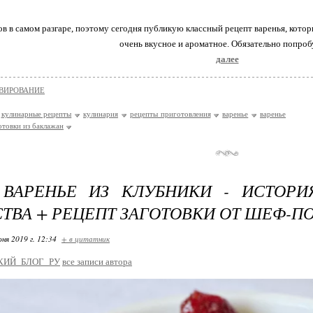
в в самом разгаре, поэтому сегодня публикую классный рецепт варенья, кото
очень вкусное и ароматное. Обязательно попро
далее
ВИРОВАНИЕ
кулинарные рецепты
кулинария
рецепты приготовления
варенье
варенье
отовки из баклажан
 ВАРЕНЬЕ ИЗ КЛУБНИКИ - ИСТОРИ
ТВА + РЕЦЕПТ ЗАГОТОВКИ ОТ ШЕФ-ПО
ня 2019 г. 12:34
+ в цитатник
КИЙ_БЛОГ_РУ
все записи автора