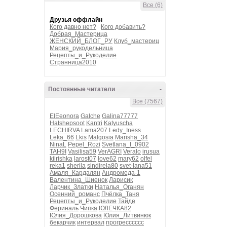
Все (6)
Друзья оффлайн
Кого давно нет?
Кого добавить?
Добрая_Мастерица
ЖЕНСКИЙ_БЛОГ_РУ
Клуб_мастериц
Мария_рукодельница
Рецепты_и_Рукоделие
Странница2010
Постоянные читатели
-
Все (7567)
ElEeonora
Galche
Galina77777
Hatshepsoot
Kantri
Katyuscha
LECHIRVA
Lama207
Ledy_Iness
Leka_66
Lkis
Malgosia
Marisha_34
NinaL
Pepel_Rozi
Svetlana_I_0902
TAH9I
Vasilisa59
VerAGRI
Veralo
irusua
kiirishka
larost07
love62
mary62
olfel
reka1
sherila
sindirela80
svet-lana51
Амаля_Кардалян
Андромеда-1
Валентина_Шиенок
Ларисик
Ларчик_Златки
Наталья_Оганян
Осенний_романс
Пчёлка_Таня
Рецепты_и_Рукоделие
Тайде
Фериналь
Чипка
ЮЛЕЧКА82
Юлия_Дорошкова
Юлия_Литвинюк
бекарчик
интервал
прогресссссс