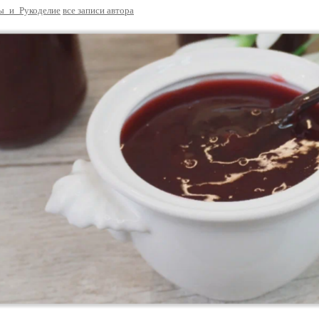
ы_и_Рукоделие
все записи автора