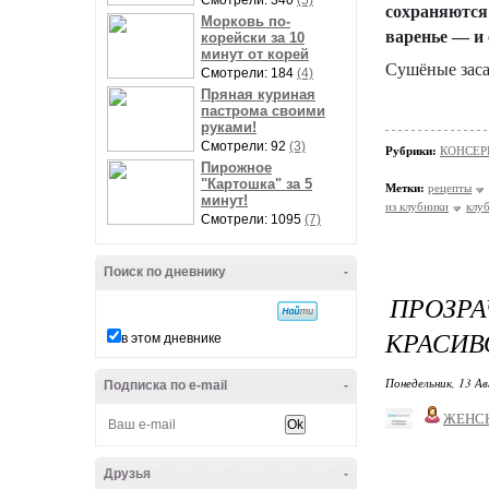
Смотрели: 340
(5)
сохраняются 
Морковь по-
варенье — и
корейски за 10
минут от корей
Сушёные заса
Смотрели: 184
(4)
Пряная куриная
пастрома своими
руками!
Смотрели: 92
(3)
Рубрики:
КОНСЕР
Пирожное
"Картошка" за 5
Метки:
рецепты
минут!
из клубники
клу
Смотрели: 1095
(7)
Поиск по дневнику
-
ПРОЗР
КРАСИВО
в этом дневнике
Понедельник, 13 Ав
Подписка по e-mail
-
ЖЕНС
Друзья
-