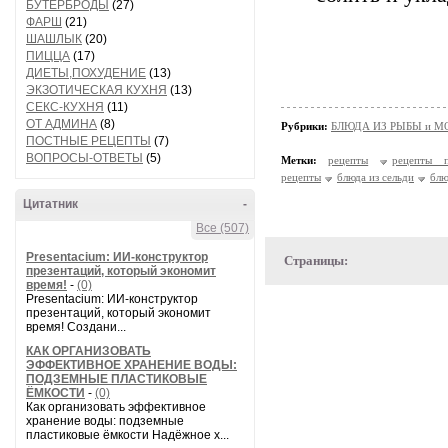
БУТЕРБРОДЫ
(27)
ФАРШ
(21)
ШАШЛЫК
(20)
ПИЦЦА
(17)
ДИЕТЫ,ПОХУДЕНИЕ
(13)
ЭКЗОТИЧЕСКАЯ КУХНЯ
(13)
СЕКС-КУХНЯ
(11)
ОТ АДМИНА
(8)
Рубрики:
БЛЮДА ИЗ РЫБЫ и 
ПОСТНЫЕ РЕЦЕПТЫ
(7)
ВОПРОСЫ-ОТВЕТЫ
(5)
Метки:
рецепты
рецепты п
рецепты
блюда из сельди
блю
Цитатник
-
Все (507)
Presentacium: ИИ‑конструктор
Страницы:
презентаций, который экономит
время!
-
(0)
Presentacium: ИИ‑конструктор
презентаций, который экономит
время! Создани...
КАК ОРГАНИЗОВАТЬ
ЭФФЕКТИВНОЕ ХРАНЕНИЕ ВОДЫ:
ПОДЗЕМНЫЕ ПЛАСТИКОВЫЕ
ЁМКОСТИ
-
(0)
Как организовать эффективное
хранение воды: подземные
пластиковые ёмкости Надёжное х...