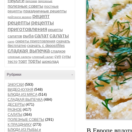
пироги
пирожки
пирожные
полезные советы
постные
праздничные рецепты
рецепты
рецепт
рейтинги казино
рецепты
рецепты
приготовления
рецепты
салаты
салат
рыба
салатов
скачать
секреты приготовления
сало
бесплатно
скачать с depositfiles
сладкая выпечка
сладкое
суп
супы
слоеные салаты
слоеный салат
торт
торты
шоколад
тесто
Рубрики
-
ЗАКУСКИ
(593)
ВИДЕО-КУХНЯ
(548)
БЛЮДА ИЗ МЯСА
(514)
СЛАДКАЯ ВЫПЕЧКА
(484)
ДЕСЕРТЫ
(471)
РАЗНОЕ
(417)
САЛАТЫ
(364)
ПОЛЕЗНЫЕ СОВЕТЫ
(291)
К ПРАЗДНИКУ
(273)
В Европе вплоть
БЛЮДА ИЗ РЫБЫ и