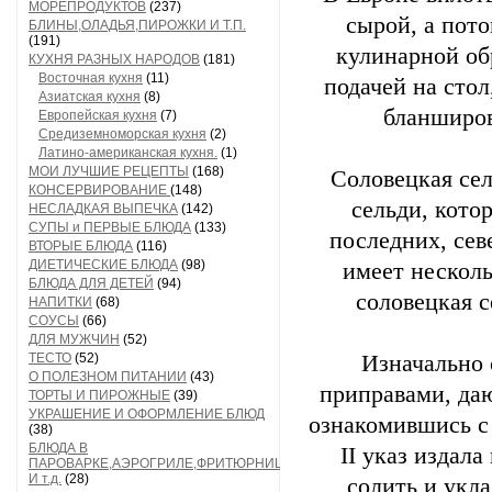
МОРЕПРОДУКТОВ
(237)
сырой, а пот
БЛИНЫ,ОЛАДЬЯ,ПИРОЖКИ И Т.П.
(191)
кулинарной об
КУХНЯ РАЗНЫХ НАРОДОВ
(181)
Восточная кухня
(11)
подачей на стол
Азиатская кухня
(8)
бланширов
Европейская кухня
(7)
Средиземноморская кухня
(2)
Латино-американская кухня.
(1)
МОИ ЛУЧШИЕ РЕЦЕПТЫ
(168)
Соловецкая сел
КОНСЕРВИРОВАНИЕ
(148)
сельди, кото
НЕСЛАДКАЯ ВЫПЕЧКА
(142)
СУПЫ и ПЕРВЫЕ БЛЮДА
(133)
последних, сев
ВТОРЫЕ БЛЮДА
(116)
ДИЕТИЧЕСКИЕ БЛЮДА
(98)
имеет несколь
БЛЮДА ДЛЯ ДЕТЕЙ
(94)
соловецкая с
НАПИТКИ
(68)
СОУСЫ
(66)
ДЛЯ МУЖЧИН
(52)
ТЕСТО
(52)
Изначально 
О ПОЛЕЗНОМ ПИТАНИИ
(43)
приправами, да
ТОРТЫ И ПИРОЖНЫЕ
(39)
УКРАШЕНИЕ И ОФОРМЛЕНИЕ БЛЮД
ознакомившись с
(38)
БЛЮДА В
II указ издала
ПАРОВАРКЕ,АЭРОГРИЛЕ,ФРИТЮРНИЦЕ
И т.д.
(28)
солить и укла