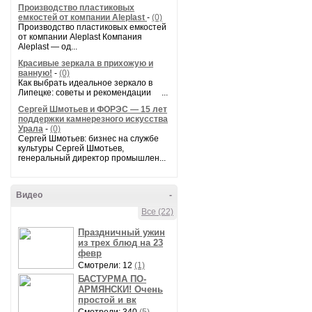
Производство пластиковых
емкостей от компании Aleplast
-
(0)
Производство пластиковых емкостей
от компании Aleplast Компания
Aleplast — од...
Красивые зеркала в прихожую и
ванную!
-
(0)
Как выбрать идеальное зеркало в
Липецке: советы и рекомендации ...
Сергей Шмотьев и ФОРЭС — 15 лет
поддержки камнерезного искусства
Урала
-
(0)
Сергей Шмотьев: бизнес на службе
культуры Сергей Шмотьев,
генеральный директор промышлен...
Видео
-
Все (22)
Праздничный ужин
из трех блюд на 23
февр
Смотрели: 12
(1)
БАСТУРМА ПО-
АРМЯНСКИ! Очень
простой и вк