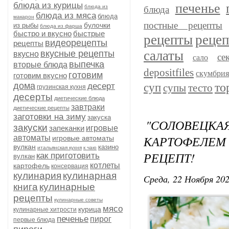
блюда из курицы
печенье
блюда из
блюда
блюда из мяса
блюда
макарон
постные рецепты
булочки
из рыбы
блюда из фарша
быстро и вкусно
быстрые
рецепты
рецеп
видеорецепты
рецепты
салаты
вкусные рецепты
вкусно
се
сало
выпечка
вторые блюда
depositfiles
скумбри
готовим
готовим вкусно
то
дома
десерт
суп
супы
тесто
грузинская кухня
десерты
диетические блюда
завтраки
диетические рецепты
заготовки на зиму
закуска
"СОЛОВЕЦК
закуски
запеканки
игровые
КАРТОФЕЛЕМ 
автоматы
игровые автоматы
вулкан
казино
итальянская кухня
к чаю
РЕЦЕПТ!
как приготовить
вулкан
котлеты
картофель
консервация
кулинария
кулинарная
Среда, 22 Ноября 202
книга
кулинарные
рецепты
кулинарные советы
мясо
курица
кулинарные хитрости
печенье
пирог
первые блюда