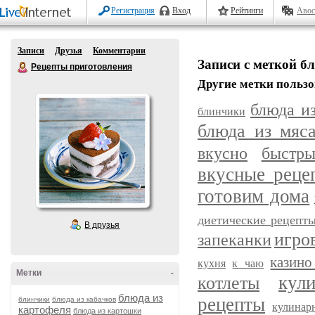
Регистрация
Вход
Рейтинги
Авос
Записи
Друзья
Комментарии
Записи с меткой б
Рецепты приготовления
Другие метки пользо
блюда и
блинчики
блюда из мяс
вкусно
быстр
вкусные реце
готовим дома
диетические рецепт
В друзья
игро
запеканки
казино
кухня
к чаю
Метки
-
кул
котлеты
блюда из
рецепты
блинчики
блюда из кабачков
кулинар
картофеля
блюда из картошки