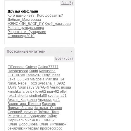
Все (6)
Друзья оффлайн
Кого давно нет?
Кого добавить?
Добрая_Мастерица
ЖЕНСКИЙ_БЛОГ_РУ
Клуб_мастериц
Мария_рукодельница
Рецепты_и_Рукоделие
Странница2010
Постоянные читатели
-
Все (7567)
ElEeonora
Galche
Galina77777
Hatshepsoot
Kantri
Katyuscha
LECHIRVA
Lama207
Ledy_Iness
Leka_66
Lkis
Malgosia
Marisha_34
NinaL
Pepel_Rozi
Svetlana_I_0902
TAH9I
Vasilisa59
VerAGRI
Veralo
irusua
kiirishka
larost07
love62
mary62
olfel
reka1
sherila
sindirela80
svet-lana51
Амаля_Кардалян
Андромеда-1
Валентина_Шиенок
Ларисик
Ларчик_Златки
Наталья_Оганян
Осенний_романс
Пчёлка_Таня
Рецепты_и_Рукоделие
Тайде
Фериналь
Чипка
ЮЛЕЧКА82
Юлия_Дорошкова
Юлия_Литвинюк
бекарчик
интервал
прогресссссс